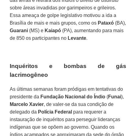
das terras e retirará dos índios o direito de usufruto
sobre áreas invadidas por garimpeiros e grileiros.
Essa ameaça de golpe legislativo motivou a ida a
Brasília de mais e mais grupos, como os
Pataxó
(BA),
Guarani
(MS) e
Kaiapó
(PA), aumentando para mais
de 850 os participantes no
Levante
.
Inquéritos e bombas de gás
lacrimogêneo
As últimas semanas foram pródigas em tentativas do
presidente da
Fundação Nacional do Índio
(
Funai
),
Marcelo
Xavier
, de valer-se da sua condição de
delegado da
Polícia
Federal
para requerer a
instauração de inquéritos para perseguir lideranças
indígenas que se opõem ao governo. Quando os
índios acampados se aproximaram da sede do órgão