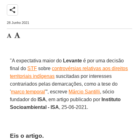
share
28 Junho 2021
"A expectativa maior do
Levante
é por uma decisão
final do
STF
sobre
controvérsias relativas aos direitos
territoriais indígenas
suscitadas por interesses
contrariados pelas demarcações, como a tese do
'
marco temporal
'”, escreve
Márcio Santilli
, sócio
fundador do
ISA
, em artigo publicado por
Instituto
Socioambiental - ISA
, 25-06-2021.
Eis o artigo
.