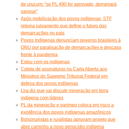
de urucum: “se PL 490 for aprovado, derramará
sangue”
Após mobilização dos povos indígenas, STF
retoma julgamento que define o futuro das
demarcações no país
Povos Indígenas denunciam governo brasileiro à
ONU por paralisação de demarcações e descaso
frente à pandemia
Estou com os indígenas
Coleta de assinaturas na Carta Aberta aos
Ministros do Supremo Tribunal Federal em
defesa dos povos indígenas
Lira diz que vai discutir mineração em terra
indígena com líderes
PL da mineração e garimpo coloca em risco a
existência dos povos indígenas amazônicos
Bolsonaristas e ruralistas aprovam projeto que
abre caminho a novo genocídio indígena