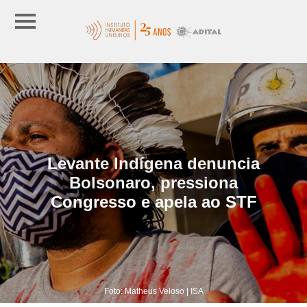
Levante Indígena denuncia
Bolsonaro, pressiona
Congresso e apela ao STF
Foto: Matheus Veloso | ISA