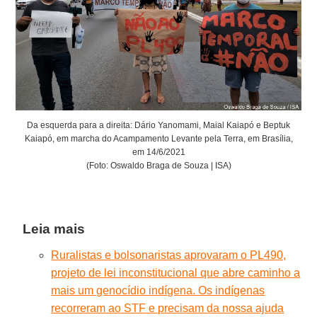
Da esquerda para a direita: Dário Yanomami, Maial Kaiapó e Beptuk
Kaiapó, em marcha do Acampamento Levante pela Terra, em Brasília,
em 14/6/2021
(Foto: Oswaldo Braga de Souza | ISA)
Leia mais
Ruralistas e bolsonaristas aprovaram o PL490,
projeto de lei inconstitucional que abre caminho a
mais um genocídio indígena. Os indígenas
recorreram ao STF e precisam da nossa ajuda