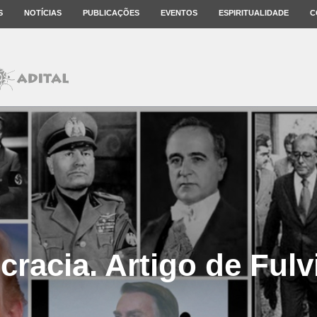
S
NOTÍCIAS
PUBLICAÇÕES
EVENTOS
ESPIRITUALIDADE
C
racia. Artigo de Fulvi