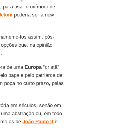
, para usar o oxímoro de
eloni
poderia ser a new
chamemo-los assim, pós-
 opções que, na opinião
.
dora de uma
Europa
“cristã”
elo papa e pelo patriarca de
m popa no curto prazo, pelas
stória em séculos, senão em
 é uma abstração ou, em todo
como os de
João Paulo II
e