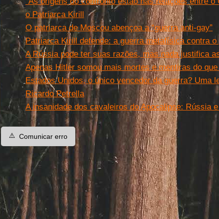
“As origens do confronto estão nas relações entre o 
o Patriarca Kirill
O patriarca de Moscou abençoa a “guerra anti-gay”
Patriarca Kirill defende: a guerra metafísica contra 
A Rússia pode ter suas razões, mas nada justifica a
Apenas Hitler somou mais mortes e mentiras do que
Estados Unidos, o único vencedor da guerra? Uma leit
Ricardo Petrella
A insanidade dos cavaleiros do Apocalipse: Rússia e
⚠️
Comunicar erro