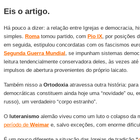
Eis o artigo.
Há pouco a dizer: a relação entre Igrejas e democracia, h
simples.
Roma
tomou partido, com
Pio IX
, por posições d
em seguida, estipulou concordatas com os fascismos eur
Segunda Guerra Mundial
, se impunham sistemas democr
leitura tendencialmente conservadora deles, às vezes até c
impulsos de abertura provenientes do próprio laicato.
Também nisso a
Ortodoxia
atravessa outra história: para 
democráticas constituem ainda hoje uma “novidade” ou, e
russo), um verdadeiro “corpo estranho”.
O
luteranismo
alemão viveu como um luto o colapso da m
período de
Weimar
e, salvo exceções, com enorme dificul
É um pouco diferente a situação das Igrejas de tradição
“