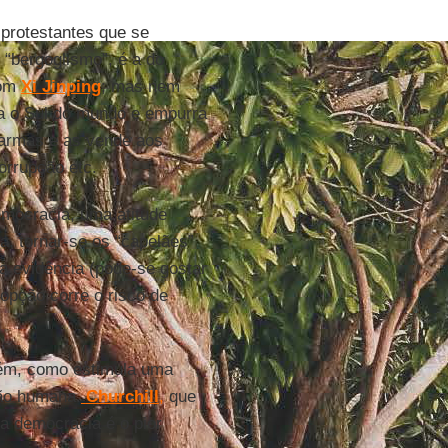
 protestantes que se
 “bergoglismo”, é a do
com
Xi Jinping
; mas nem
ra o Sul do mundo e empurra
 armas e as vende aos
orrupção etc.
emocracia, uma atitude
ja, tornar-se os “capelães”
 a evidência (pode-se gostar
opção corre o risco de
rém, como estimula uma
ção humana.
Churchill
,
que
a democracia é o pior