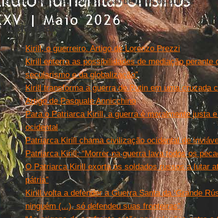
sistema possível, com exceção de todos os outros.
Leia mais
Kirill, o guerreiro. Artigo de Lorenzo Prezzi
Kirill enterra as possibilidades de mediação perante 
secularismo e da globalização”
Kirill transforma a guerra de Putin em uma cruzada 
Artigo de Pasquale Annicchino
Para o Patriarca Kirill, a guerra é moralmente justa e
ocidental
Patriarca Kirill chama civilização ocidental de inviáve
Patriarca Kirill: “Morrer na guerra lava todos os peca
O Patriarca Kirill exorta os soldados russos a lutar a
pátria”
Kirill volta a defender a Guerra Santa da ‘Grande Rú
ninguém (...), só defendeu suas fronteiras”