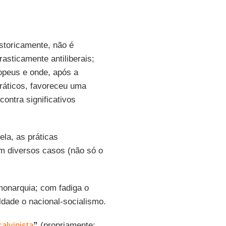
istoricamente, não é
rasticamente antiliberais;
opeus e onde, após a
áticos, favoreceu uma
ontra significativos
ela, as práticas
m diversos casos (não só o
onarquia; com fadiga o
dade o nacional-socialismo.
calvinista
”
(propriamente: