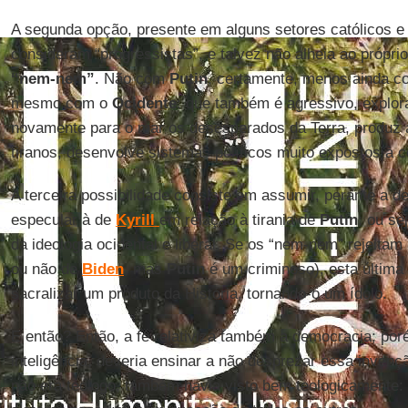
A segunda opção, presente em alguns setores católicos e
consideram “progressistas”, e talvez não alheia ao próprio
“nem-nem”
. Não com
Putin
, certamente, menos ainda 
mesmo com o
Ocidente
: que também é agressivo, explo
novamente para o mar os desesperados da Terra, produz
tiranos, desenvolve sistemas políticos muito expostos à c
A terceira possibilidade consiste em assumir, perante a d
especular à de
Kyrill
em relação à tirania de
Putin
: ou se
da ideologia ocidental e liberal. Se os “nem-nem” rejeitam
ou não de
Biden
, mas
Putin
é um criminoso), esta última 
sacralizar um produto da História, tornando-o um ídolo.
E então? Então, a fé relativiza também a democracia; po
inteligência, deveria ensinar a não desprezar essa inven
não era teólogo, também havia visto bem teologicamente: 