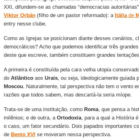
XXI, difundem-se as chamadas “democracias autoritárias”
Viktor Orbán
(filho de um pastor reformado): a
Itália
de
M
entry nesse clube.
Como as Igrejas se posicionam diante desses cenários, 
democráticos? Acho que podemos identificar três grandes
deste que escreve, também constituem grandes tentações
A primeira é constituída pela cara velha utopia conserva
do
Atlântico
aos
Urais
, ou seja, ideologicamente guiada p
Moscou
. Naturalmente, tal perspectiva não tem o vento e
razões que todos sabem, mas descartá-la seria míope.
Trata-se de uma instituição, como
Roma
, que pensa a hi
milênios; e de outra, a
Ortodoxia
, para a qual a História
o caso, um fator secundário. Dois papados importantes 
de
Bento XVI
se moveram nessa perspectiva.