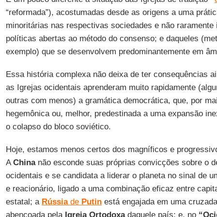
“reformada”), acostumadas desde as origens a uma prátic
minoritárias nas respectivas sociedades e não raramente 
políticas abertas ao método do consenso; e daqueles (meto
exemplo) que se desenvolvem predominantemente em âmb
Essa história complexa não deixa de ter consequências ai
as Igrejas ocidentais aprenderam muito rapidamente (al
outras com menos) a gramática democrática, que, por ma
hegemônica ou, melhor, predestinada a uma expansão ine
o colapso do bloco soviético.
Hoje, estamos menos certos dos magníficos e progressiv
A
China
não esconde suas próprias convicções sobre o d
ocidentais e se candidata a liderar o planeta no sinal de 
e reacionário, ligado a uma combinação eficaz entre capi
estatal; a
Rússia
de
Putin
está engajada em uma cruzada 
abençoada pela
Igreja Ortodoxa
daquele país; e, no
“Oci