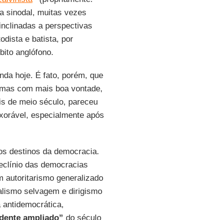
a sinodal, muitas vezes
inclinadas a perspectivas
dista e batista, por
ito anglófono.
nda hoje. É fato, porém, que
gumas com mais boa vontade,
is de meio século, pareceu
xorável, especialmente após
os destinos da democracia.
eclínio das democracias
um autoritarismo generalizado
talismo selvagem e dirigismo
antidemocrática,
dente ampliado”
do século