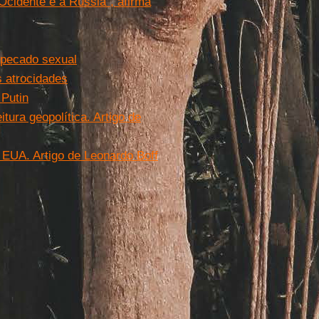
Ocidente e a Rússia”, afirma
o pecado sexual
s atrocidades
 Putin
ura geopolítica. Artigo de
 EUA. Artigo de Leonardo Boff