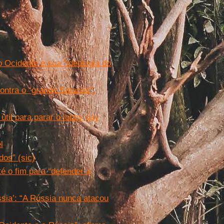
o Ocidente e sua “ideologia do
contra o “grande Satanás”.
 útil para parar o lobby gay
l
dos” (sic)
té o fim para “defender a
ssia’: “A Rússia nunca atacou