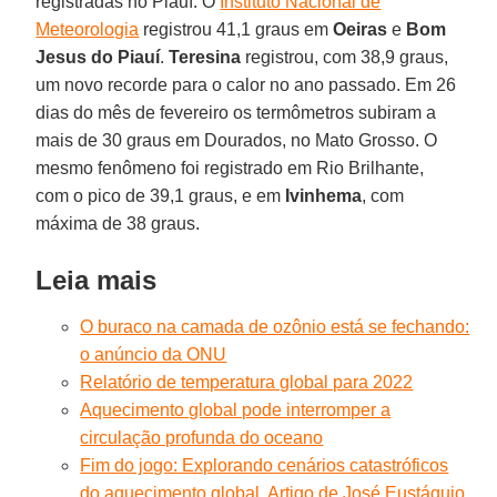
registradas no Piauí. O
Instituto Nacional de
Meteorologia
registrou 41,1 graus em
Oeiras
e
Bom
Jesus do
Piauí
.
Teresina
registrou, com 38,9 graus,
um novo recorde para o calor no ano passado. Em 26
dias do mês de fevereiro os termômetros subiram a
mais de 30 graus em Dourados, no Mato Grosso. O
mesmo fenômeno foi registrado em Rio Brilhante,
com o pico de 39,1 graus, e em
Ivinhema
, com
máxima de 38 graus.
Leia mais
O buraco na camada de ozônio está se fechando:
o anúncio da ONU
Relatório de temperatura global para 2022
Aquecimento global pode interromper a
circulação profunda do oceano
Fim do jogo: Explorando cenários catastróficos
do aquecimento global. Artigo de José Eustáquio