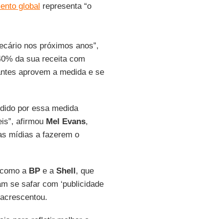
ento global
representa “o
cário nos próximos anos”,
40% da sua receita com
antes aprovem a medida e se
dido por essa medida
eis”, afirmou
Mel Evans
,
as mídias a fazerem o
 como a
BP
e a
Shell
, que
am se safar com ‘publicidade
 acrescentou.