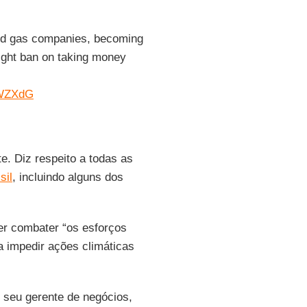
 and gas companies, becoming
tright ban on taking money
XWZXdG
e. Diz respeito a todas as
sil
, incluindo alguns dos
uer combater “os esforços
a impedir ações climáticas
o seu gerente de negócios,