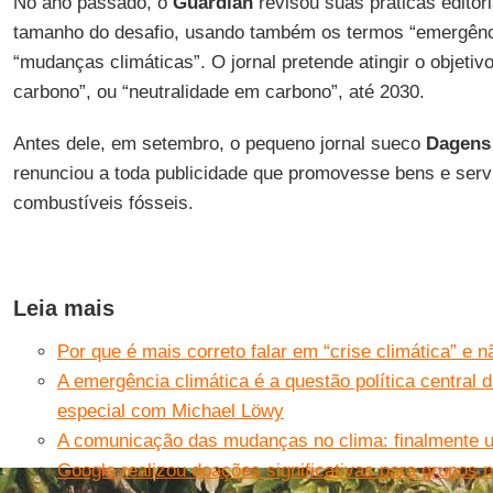
No ano passado, o
Guardian
revisou suas práticas editori
tamanho do desafio, usando também os termos “emergênc
“mudanças climáticas”. O jornal pretende atingir o objeti
carbono”, ou “neutralidade em carbono”, até 2030.
Antes dele, em setembro, o pequeno jornal sueco
Dagens
renunciou a toda publicidade que promovesse bens e servi
combustíveis fósseis.
Leia mais
Por que é mais correto falar em “crise climática” e 
A emergência climática é a questão política central 
especial com Michael Löwy
A comunicação das mudanças no clima: finalmente 
Google realizou doações significativas para grupos n