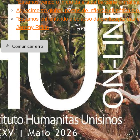
''Estamos vendo o início da era da barbárie climática
Aquecimento global, pontos de inflexão climática e o
“Estamos enfrentando o colapso da civilização das e
Jeremy Rifkin
⚠️
Comunicar erro