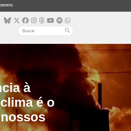
ONTATO
search
cia à
 clima é o
 nossos