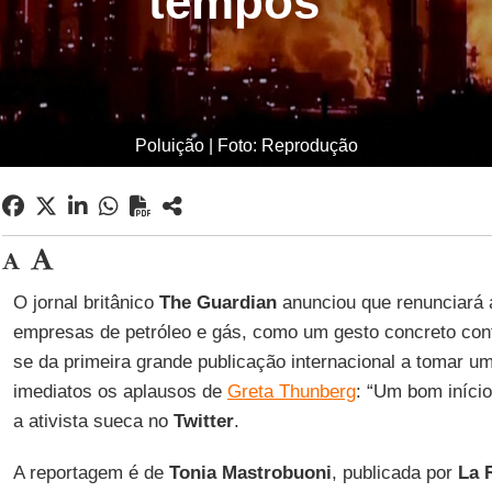
tempos”
Poluição | Foto: Reprodução
O jornal britânico
The Guardian
anunciou que renunciará a
empresas de petróleo e gás, como um gesto concreto contr
se da primeira grande publicação internacional a tomar 
imediatos os aplausos de
Greta Thunberg
: “Um bom iníci
a ativista sueca no
Twitter
.
A reportagem é de
Tonia Mastrobuoni
, publicada por
La 