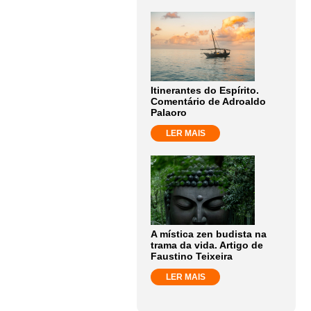
Itinerantes do Espírito.
Comentário de Adroaldo
Palaoro
LER MAIS
A mística zen budista na
trama da vida. Artigo de
Faustino Teixeira
LER MAIS