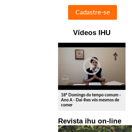
Vídeos IHU
play_circle_outline
18º Domingo do tempo comum -
Ano A - Dai-lhes vós mesmos de
comer
Revista ihu on-line