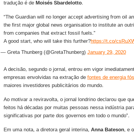
tradução é de
Moisés Sbardelotto
.
“The Guardian will no longer accept advertising from oil
the first major global news organisation to institute an ou
from companies that extract fossil fuels.”
A good start, who will take this further?
https://t.co/csRu
— Greta Thunberg (@GretaThunberg)
January 29, 2020
A decisão, segundo o jornal, entrou em vigor imediatament
empresas envolvidas na extração de
fontes de energia fós
maiores investidores publicitários do mundo.
Ao motivar a reviravolta, o jornal londrino declarou que q
feitos há décadas por muitas pessoas nessa indústria par
significativas por parte dos governos em todo o mundo”.
Em uma nota, a diretora geral interina,
Anna Bateson
, e 