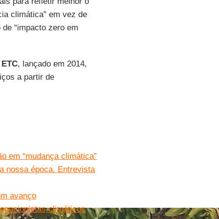
ais para refletir melhor o
ia climática” em vez de
vo de “impacto zero em
 ETC
, lançado em 2014,
ços a partir de
não em “mudança climática”
da nossa época. Entrevista
um avanço
egacionistas climáticos