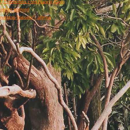
.'' Entrevista com Naomi Klein
 efeito dominó
nergias fósseis”, afirma