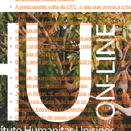
A preocupante volta do CFC, o gás que provoca o b
Qual é o tamanho atual do buraco na camada de ozô
Cientistas identificam fonte de misteriosas emissões
camada de ozônio
Cuba elimina substâncias destruidoras da camada d
Brasil propõe nova meta para redução de 40% no us
Camada de Ozônio
Brasil deixa de arrecadar R$ 118 bilhões por incent
fósseis
Mais de 30 organizações religiosas anunciam um de
dólares em combustíveis fósseis
Jeremy Rifkin: “É errado apostar nos recursos fósse
“Esta crise é uma lição sobre os perigos da depend
fósseis”. Entrevista com Michael E. Mann
Concentração de gases-estufa bate novo recorde
Níveis de gases de efeito estufa atingem novos reco