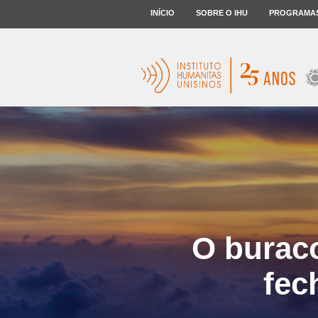
INÍCIO
SOBRE O IHU
PROGRAMA
O burac
fec