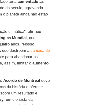
lado teria
aumentado as
de do século, agravando
 o planeta ainda não estão
ção climática", afirmou
lógica Mundial
, que
quatro anos. “Nosso
s
que destroem a
camada de
nte para abandonar os
e, assim, limitar o
aumento
 o
Acordo de Montreal
deve
sso
da história e oferece
 sobre um resultado e
ey
, um cientista da