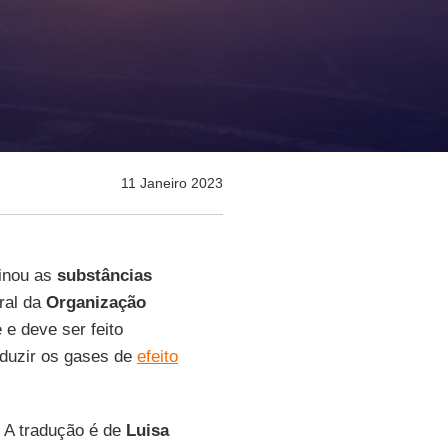
11 Janeiro 2023
inou as
substâncias
eral da
Organização
 e deve ser feito
eduzir os gases de
efeito
. A tradução é de
Luisa