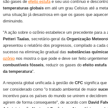
são gases de
efeito estufa
e seu uso contínuo e descontro
temperaturas globais
em até um grau Celsius até a meta
uma situação já desastrosa em que os gases que aquecem
diminuindo.
"A ação sobre o ozônio estabelece um precedente para a a
Petteri Taalas
, secretário-geral da
Organização Meteoro
apresentou o relatório dos progressos, compilado a cada 
sucesso na eliminação gradual das
substâncias química
ozônio
nos mostra o que pode e deve ser feito urgenteme
combustíveis fósseis
, reduzir os gases do
efeito estufa
da temperatura
”.
A resposta global unificada à gestão de
CFC
significa que
ser considerado como "o tratado ambiental de maior
suce
incentivo para os países do mundo se unirem e decidirem
agirem de forma consequente", de acordo com
David Fah