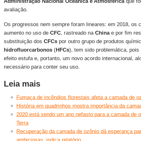
Administração Nacional Oceânica e Atmosférica
que foi
avaliação.
Os progressos nem sempre foram lineares: em 2018, os c
aumento no uso de
CFC
, rastreado na
China
e por fim res
substituição dos
CFCs
por outro grupo de produtos químico
hidrofluorcarbonos
(
HFCs
), tem sido problemática, pois
efeito estufa e, portanto, um novo acordo internacional, 
necessário para conter seu uso.
Leia mais
Fumaça de incêndios florestais afeta a camada de o
História em quadrinhos mostra importância da cama
2020 está sendo um ano nefasto para a camada de oz
Terra
Recuperação da camada de ozônio dá esperança par
ambiciosas, indica relatório