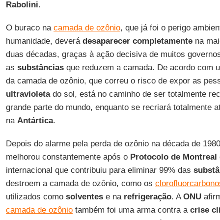
Rabolini
.
O buraco na
camada de ozônio
, que já foi o perigo ambie
humanidade, deverá
desaparecer completamente
na mai
duas décadas, graças à ação decisiva de muitos governos
as
substâncias
que reduzem a camada. De acordo com um
da camada de ozônio, que correu o risco de expor as pe
ultravioleta
do sol, está no caminho de ser totalmente r
grande parte do mundo, enquanto se recriará totalmente 
na
Antártica
.
Depois do alarme pela perda de ozônio na década de 198
melhorou constantemente após o
Protocolo de Montreal
internacional que contribuiu para eliminar 99% das
substâ
destroem a camada de ozônio, como os
clorofluorcarbono
utilizados como
solventes
e na
refrigeração
. A
ONU
afir
camada de ozônio
também foi uma arma contra a
crise c