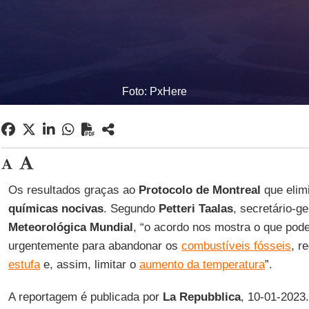
Foto: PxHere
Os resultados graças ao
Protocolo de Montreal
que elim
químicas nocivas
. Segundo
Petteri Taalas
, secretário-g
Meteorológica Mundial
, “o acordo nos mostra o que pode
urgentemente para abandonar os
combustíveis fósseis
, r
estufa
e, assim, limitar o
aumento da temperatura
”.
A reportagem é publicada por
La Repubblica
, 10-01-2023