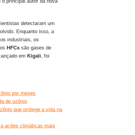
 o principal autor da nova
ientistas detectaram um
olvido. Enquanto isso, a
s industriais, os
 os
HFCs
são gases de
alcançado em
Kigali
, foi
zônio por meses
da de ozônio
ônio que protege a vida na
a ações climáticas mais