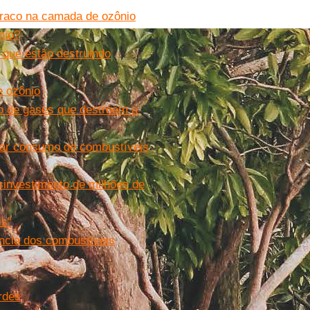
uraco na camada de ozônio
nio?
 que estão destruindo
e ozônio
o de gases que destroem a
ivar consumo de combustíveis
sinvestimento de milhões de
is”
ência dos combustíveis
rdes