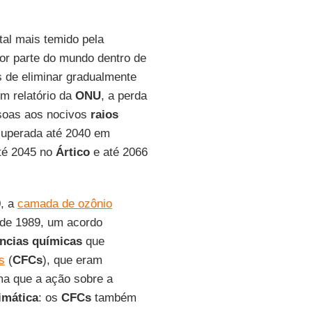
ntal mais temido pela
or parte do mundo dentro de
 de eliminar gradualmente
 relatório da
ONU
, a perda
ssoas aos nocivos
raios
ecuperada até 2040 em
até 2045 no
Ártico
e até 2066
0, a
camada de ozônio
de 1989, um acordo
ncias químicas
que
s
(
CFCs
), que eram
ma que a ação sobre a
limática
: os
CFCs
também