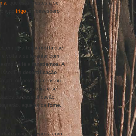
ria
, que está prestes a se
ncia do
trigo
um desespero
ses em uma
terra morta
que
 e volta a se levantar com
 mesmo de
fé
e
fanatismos
. A
 isso. É a
desertificação
úmida, ou pelos campos ou
udo isso se agravará e se
otados da desertificação
stourarão, aquelas da
fome
.
lobalização
, a revirou, com