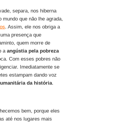
nvade, separa, nos hiberna
 o mundo que não lhe agrada,
ãos
. Assim, ele nos obriga a
, uma presença que
faminto, quem morre de
o a
angústia pela pobreza
oca. Com esses pobres não
gligenciar. Imediatamente se
hetes estampam dando voz
umanitária da história
.
nhecemos bem, porque eles
s até nos lugares mais