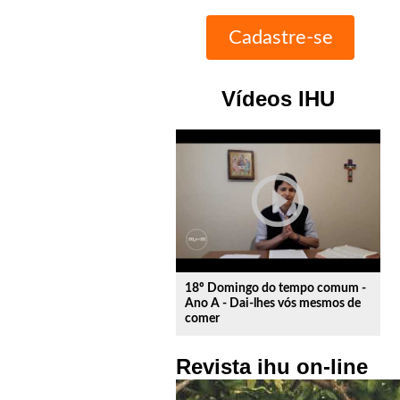
Vídeos IHU
play_circle_outline
18º Domingo do tempo comum -
Ano A - Dai-lhes vós mesmos de
comer
Revista ihu on-line