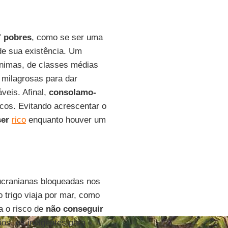
 pobres
, como se ser uma
de sua existência. Um
ínimas, de classes médias
s milagrosas para dar
veis. Afinal,
consolamo-
icos. Evitando acrescentar o
ser
rico
enquanto houver um
ucranianas bloqueadas nos
o trigo viaja por mar, como
a o risco de
não conseguir
os, os indigentes para