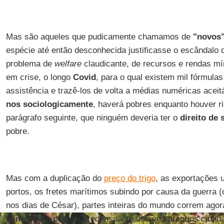
Mas são aqueles que pudicamente chamamos de
"novos"
espécie até então desconhecida justificasse o escândalo 
problema de
welfare
claudicante, de recursos e rendas m
em crise, o longo
Covid
, para o qual existem mil fórmula
assistência e trazê-los de volta a médias numéricas aceitá
nos sociologicamente
, haverá pobres enquanto houver r
parágrafo seguinte, que ninguém deveria ter o
direito de 
pobre.
Mas com a duplicação do
preço do trigo
, as exportações 
portos, os fretes marítimos subindo por causa da guerra (
nos dias de César), partes inteiras do mundo correm agor
alimentar
a parcela predominante de seus próprios cidadã