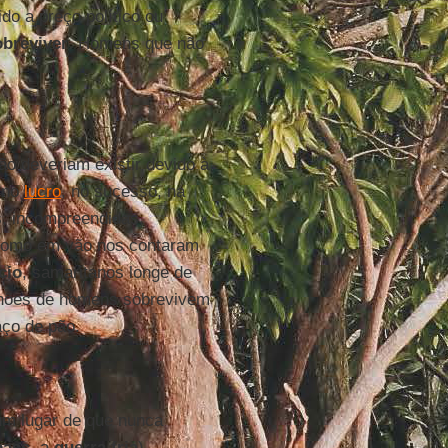
o a preço político ou
obreviver
. Homens que não
o deveriam existir devido à
 no
lucro
, no sucesso, na
s, incompreendidas,
, como em vão nos contaram
cio
, samaritanos longe de
lhões de homens sobrevivem
ço de pão.
num lugar de que nunca
bass
, a
guerra fria
)