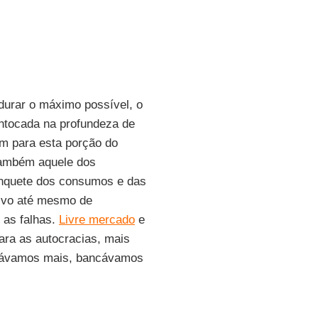
durar o máximo possível, o
ntocada na profundeza de
m para esta porção do
 também aquele dos
anquete dos consumos e das
alvo até mesmo de
 as falhas.
Livre mercado
e
ra as autocracias, mais
upávamos mais, bancávamos