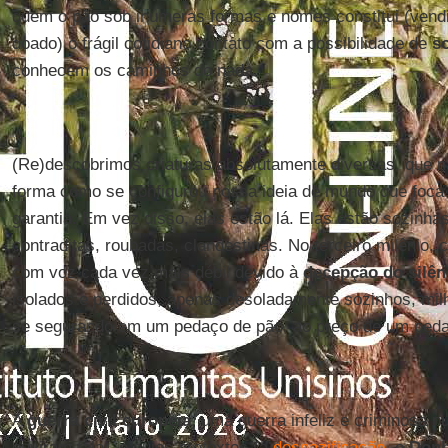
quem o pão sob inúmeras formas e nomes constitui (vendid
doado) o frágil cotidiano contato com a possibilidade de
s
conhecem os caminhos do nada.
(Re)descobrimos criaturas absolutamente diversas, que nã
forma como se configurou nossa ideia de mundo que foca
garantia. Em vez disso, elas estão lá. Elas estão sozinha
contraditas, roubadas, clandestinas. No terceiro milênio
com voz cada vez mais débil devido à
decepção do silên
isolados e perdidos, apenas desoladamente sozinhos, mi
se segurando em um pedaço de pão, ao preço de um peda
A
guerra civil europeia
, uma guerra infeliz e criminosa 
ouviram falar, e cujos pretextos (a
desnazificação
, o
Don