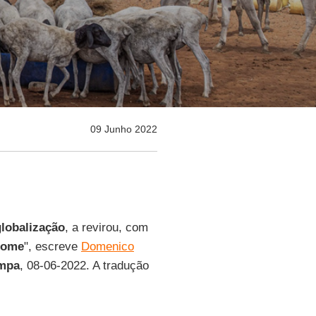
09 Junho 2022
globalização
, a revirou, com
 fome
", escreve
Domenico
mpa
, 08-06-2022. A tradução