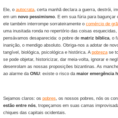
Ele, o
autocrata
, certa manhã declara a guerra, destrói, i
em um
novo pessimismo
. E em sua fúria para bagunçar
ele também interrompe sorrateiramente o
comércio de gr
uma inusitada ronda no repertório das coisas esquecidas
pensávamos desaparecida: o pobre de
matriz bíblica
, o 
inanição, o mendigo absoluto. Obriga-nos a adotar de nov
tangível, biológica, psicológica e histórica. A
pobreza
se t
se pode objetar, historicizar, dar meia-volta, ignorar e ne
desenrolam as nossas proposições bizantinas. As manc
ao alarme da
ONU
: existe o risco da
maior emergência h
Sejamos claros: os
pobres
, os nossos pobres, nós os co
estão entre nós
, tropeçamos em suas camas improvisada
chiques das capitais ocidentais.