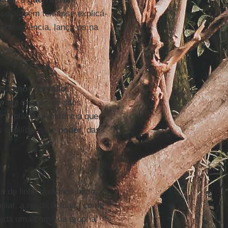
so alguém tentasse explicá-
 sobrevivência, lança-os na
fricanos
que
não
eriam saques de silos
 implacável distância que
s equilíbrios de
poder
, das
ns de linha humanos onde a
iliar, a rendição dada como
cada uma com sua própria