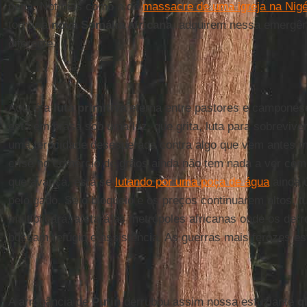
pena. Notícias como a do
massacre de uma igreja na Nigé
tornar a
nova Somália africana
, adquirem nessa emergê
diferente.
Aqui é a
luta primitiva
eterna entre pastores e campone
está em brasa sob uma luz, que grita, luta para sobreviver
uma ferocidade desesperada contra algo que vem antes
crise no comércio de grãos ainda não tem nada a ver com
que avança, está se
lutando por uma poça de água
ainda 
pelo gado. Se o bloqueio e os preços continuarem altos, t
multiplicará, afetará as metrópoles africanas onde os derr
buscam refúgio e assistência. As guerras mais ferozes e
A arrogância de
Putin
derrubou assim nossa esfuziante
g