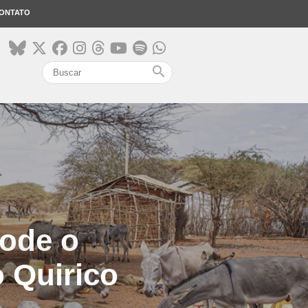
ONTATO
search
code o
 Quirico