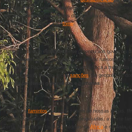
resultariam para eles completamente incompreensíveis ca
los, a milhares de quilômetros de distância corta o fio da
escuridão pré-histórica da
fome
.
Ontem o governo
estadunidense
ordenou aos governos
a
comprassem
os grãos trazidos por navios russos, pois s
ucranianos. Raramente senti com tanta força a tremenda e
separa o nosso mundo, o das
sanções
, da geopolítica, do
eternas
periferias geográficas e humanas
.
Penso nos
famintos
que nada sabem de nossas brigas, fi
agricultura é mínima, as cabanas despojadas, a morte fam
certa. Milhares de favelas e aldeias na
África
e na
Ásia
, 