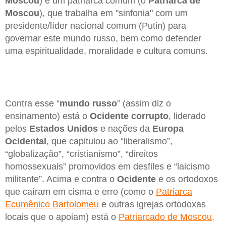
Moscou
) e um patriarca comum (o
Patriarca de
Moscou
), que trabalha em "sinfonia" com um
presidente/líder nacional comum (Putin) para
governar este mundo russo, bem como defender
uma espiritualidade, moralidade e cultura comuns.
Contra esse “
mundo russo
” (assim diz o
ensinamento) está o
Ocidente corrupto
, liderado
pelos
Estados Unidos
e nações da
Europa
Ocidental
, que capitulou ao “liberalismo”,
“globalização”, “cristianismo”, “direitos
homossexuais” promovidos em desfiles e “laicismo
militante”. Acima e contra o
Ocidente
e os ortodoxos
que caíram em cisma e erro (como o
Patriarca
Ecumênico Bartolomeu
e outras igrejas ortodoxas
locais que o apoiam) está o
Patriarcado de Moscou,