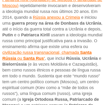
Moscou)
repetidamente invocaram e desenvolveram
a ideologia mundial russa nos últimos 20 anos. Em
2014, quando a
Rússia anexou a Crimeia
e iniciou
uma
guerra proxy na área de Donbass da Ucrânia
,
até o início da guerra total contra a Ucrânia e depois,
Putin
e o
Patriarca Kirill
usaram a ideologia mundial
russa como principal justificativa para a invasão. O
ensinamento afirma que existe uma esfera ou
civilização russa transnacional, chamada
Santa
Rússia
ou
Santa Rus'
, que inclui
Rússia
,
Ucrânia
e
Bielorrússia
(e às vezes Moldávia e Cazaquistão),
bem como russos étnicos e pessoas de língua russa
em todo o mundo. Sustenta que este “mundo russo”
tem um centro político comum (Moscou), um centro
espiritual comum (Kiev como a “mãe de todos os
russos”), uma língua comum (russo), uma igreja
comum (a
Igreja Ortodoxa Russa, Patriarcado de