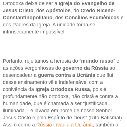
Ortodoxa deixa de ser a
Igreja do Evangelho de
Jesus Cristo
, dos
Apóstolos
, do
Credo Niceno-
Constantinopolitano
, dos
Concílios Ecumênicos
e
dos Padres da Igreja. A unidade torna-se
intrinsecamente impossível.
Portanto, rejeitamos a heresia do “
mundo russo
” e
as ações vergonhosas do
governo da Rússia
ao
desencadear a
guerra contra a Ucrânia
que flui
desse ensinamento vil e indefensável com a
conivência da
Igreja Ortodoxa Russa
, pois é
profundamente não-ortodoxa, não-cristã e contra a
humanidade, que é chamada a ser “justificada...
iluminada... e lavada em nome de nosso Senhor
Jesus Cristo e pelo Espírito de Deus” (Rito Batismal).
Assim como a
Rússia invadiu a Ucrânia
, também o