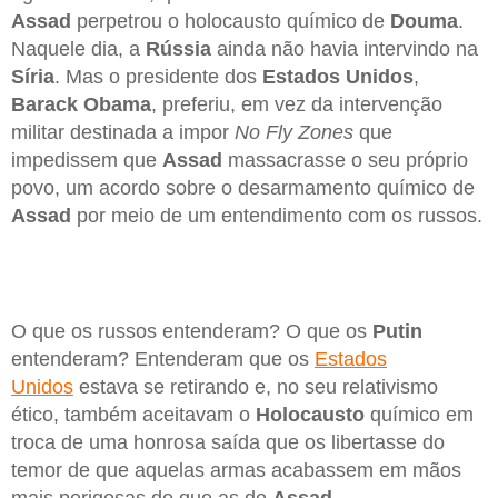
Assad
perpetrou o holocausto químico de
Douma
.
Naquele dia, a
Rússia
ainda não havia intervindo na
Síria
. Mas o presidente dos
Estados Unidos
,
Barack Obama
, preferiu, em vez da intervenção
militar destinada a impor
No Fly Zones
que
impedissem que
Assad
massacrasse o seu próprio
povo, um acordo sobre o desarmamento químico de
Assad
por meio de um entendimento com os russos.
O que os russos entenderam? O que os
Putin
entenderam? Entenderam que os
Estados
Unidos
estava se retirando e, no seu relativismo
ético, também aceitavam o
Holocausto
químico em
troca de uma honrosa saída que os libertasse do
temor de que aquelas armas acabassem em mãos
mais perigosas do que as de
Assad
.