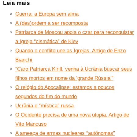
Leia mais
Guerra: a Europa sem alma
A (des)ordem a ser recomposta
Patriarca de Moscou apoia o czar para reconquistar
a Igreja “cismática” de Kiev
Quando o conflito une as Igrejas. Artigo de Enzo
Bianchi
“Caro Patriarca Kirill, venha à Ucrânia buscar seus
filhos mortos em nome da ‘grande Rússia’”
O relógio do Apocalipse: estamos a poucos
segundos do fim do mundo
Ucrânia e “mística” russa
O Ocidente precisa de uma nova utopia. Artigo de
Vito Mancuso
A ameaça de armas nucleares “autônomas”