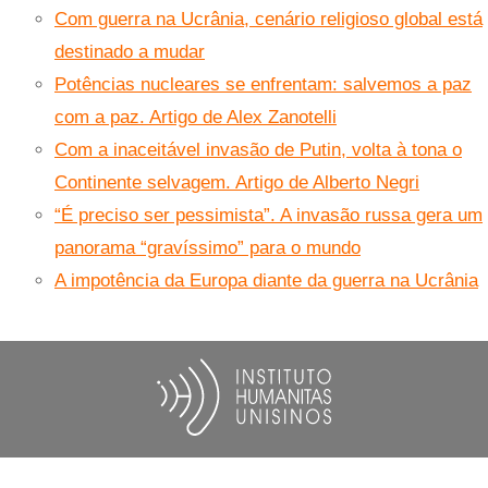
Com guerra na Ucrânia, cenário religioso global está
destinado a mudar
Potências nucleares se enfrentam: salvemos a paz
com a paz. Artigo de Alex Zanotelli
Com a inaceitável invasão de Putin, volta à tona o
Continente selvagem. Artigo de Alberto Negri
“É preciso ser pessimista”. A invasão russa gera um
panorama “gravíssimo” para o mundo
A impotência da Europa diante da guerra na Ucrânia