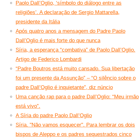
Paolo Dall’Oglio, ‘símbolo do diálogo entre as
religiões’. A declaração de Sergio Mattarella,
presidente da Itália
Após quatro anos a mensagem do Padre Paolo
Dall’Oglio é mais forte do que nunca
Síria, a esperança “combativa” de Paolo Dall’Oglio.
Artigo de Federico Lombardi
“Padre Boutros está muito cansado. Sua libertação
foi um presente da Assunção” – “O silêncio sobre o
padre Dall’Oglio é inquietante”, diz núncio
Uma canção rap para o padre Dall’Oglio: “Meu irmão
está vivo”.
A Síria do padre Paolo Dall’Oglio
Síria. "Não vamos esquecer". Para lembrar os dois
bispos de Aleppo e os padres sequestrados cinco