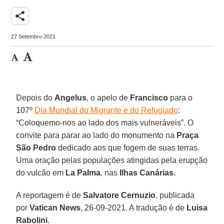
share
27 Setembro 2021
Depois do
Angelus
, o apelo de
Francisco
para o
107º
Dia Mundial do Migrante e do Refugiado
:
“Coloquemo-nos ao lado dos mais vulneráveis”. O
convite para parar ao lado do monumento na
Praça
São Pedro
dedicado aos que fogem de suas terras.
Uma oração pelas populações atingidas pela erupção
do vulcão em
La Palma
, nas
Ilhas Canárias
.
A reportagem é de
Salvatore Cernuzio
, publicada
por
Vatican News
, 26-09-2021. A tradução é de
Luisa
Rabolini
.