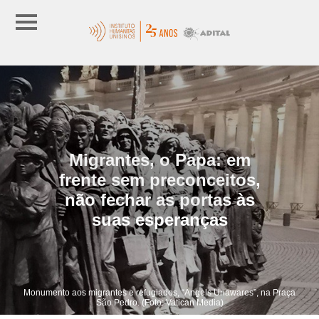
Migrantes, o Papa: em
frente sem preconceitos,
não fechar as portas às
suas esperanças
Monumento aos migrantes e refugiados, “Angels Unawares”, na Praça
São Pedro. (Foto: Vatican Media)