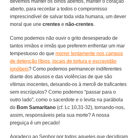
devemos manter os olhos abertos, manter o coração
aberto, para recordar a todos o compromisso
imprescindível de salvar toda vida humana, um dever
moral que une
crentes
e
não-crentes
.
Como podemos não ouvir o grito desesperado de
tantos irmãos e irmãs que preferem enfrentar um mar
tempestuoso do que
morrer lentamente nos campos
de detenção líbios, locais de tortura e escravidão
ignóbeis
? Como podemos permanecer indiferentes
diante dos abusos e das violências de que são
vítimas inocentes, deixando-os à mercê de traficantes
sem escrúpulos? Como podemos “passar para o
outro lado”, como o sacerdote e o levita na parábola
do
Bom Samaritano
(cf. Lc 10,31-32), tornando-nos,
assim, responsáveis pela sua morte? A nossa
preguiça é um pecado!
Agradeço ao Senhor por todos aqueles que decidiram