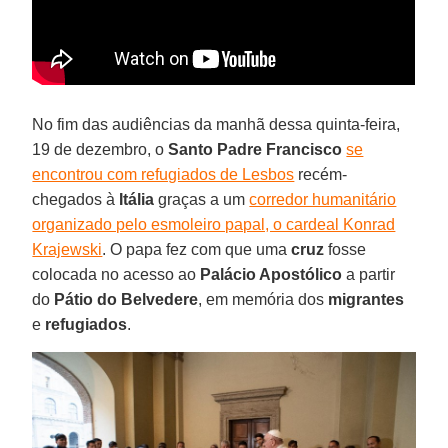
No fim das audiências da manhã dessa quinta-feira,
19 de dezembro, o
Santo Padre Francisco
se
encontrou com refugiados de Lesbos
recém-
chegados à
Itália
graças a um
corredor humanitário
organizado pelo esmoleiro papal, o cardeal Konrad
Krajewski
. O papa fez com que uma
cruz
fosse
colocada no acesso ao
Palácio Apostólico
a partir
do
Pátio do Belvedere
, em memória dos
migrantes
e
refugiados
.