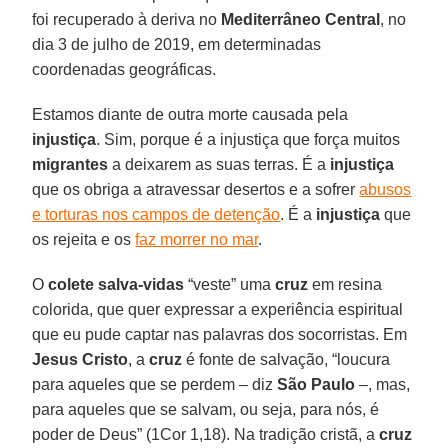
foi recuperado à deriva no
Mediterrâneo Central
, no
dia 3 de julho de 2019, em determinadas
coordenadas geográficas.
Estamos diante de outra morte causada pela
injustiça
. Sim, porque é a injustiça que força muitos
migrantes
a deixarem as suas terras. É a
injustiça
que os obriga a atravessar desertos e a sofrer
abusos
e torturas nos campos de detenção
. É a
injustiça
que
os rejeita e os
faz morrer no mar
.
O
colete salva-vidas
“veste” uma
cruz
em resina
colorida, que quer expressar a experiência espiritual
que eu pude captar nas palavras dos socorristas. Em
Jesus Cristo
, a
cruz
é fonte de salvação, “loucura
para aqueles que se perdem – diz
São Paulo
–, mas,
para aqueles que se salvam, ou seja, para nós, é
poder de Deus” (1Cor 1,18). Na tradição cristã, a
cruz