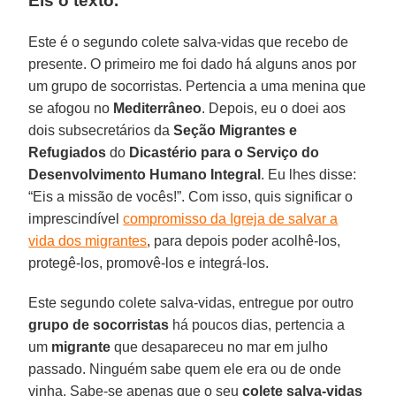
Eis o texto.
Este é o segundo colete salva-vidas que recebo de
presente. O primeiro me foi dado há alguns anos por
um grupo de socorristas. Pertencia a uma menina que
se afogou no
Mediterrâneo
. Depois, eu o doei aos
dois subsecretários da
Seção Migrantes e
Refugiados
do
Dicastério para o Serviço do
Desenvolvimento Humano Integral
. Eu lhes disse:
“Eis a missão de vocês!”. Com isso, quis significar o
imprescindível
compromisso da Igreja de salvar a
vida dos migrantes
, para depois poder acolhê-los,
protegê-los, promovê-los e integrá-los.
Este segundo colete salva-vidas, entregue por outro
grupo de socorristas
há poucos dias, pertencia a
um
migrante
que desapareceu no mar em julho
passado. Ninguém sabe quem ele era ou de onde
vinha. Sabe-se apenas que o seu
colete salva-vidas