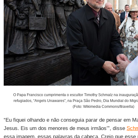
O Papa Francisco cumprimenta o escultor Timothy Schmalz na inauguraç
refugiados, “Angels Unawares”, na Praça São Pedro, Dia Mundial do Migr
(Foto: Wikimedia Commons/Itravella)
“Eu fiquei olhando e não conseguia parar de pensar em Mat
Jesus. Eis um dos menores de meus irmãos’”, disse
Sch
essa imagem, essas palavras da cabeça. Creio que esse