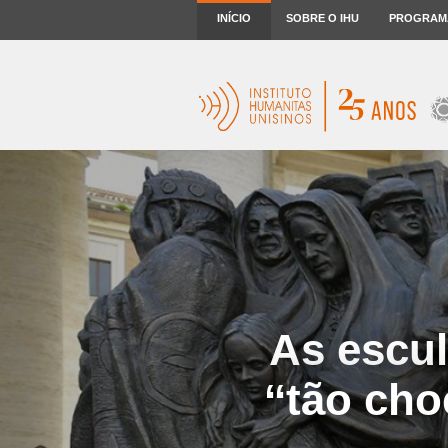
INÍCIO
SOBRE O IHU
PROGRAM
As escul
‘‘tão ch