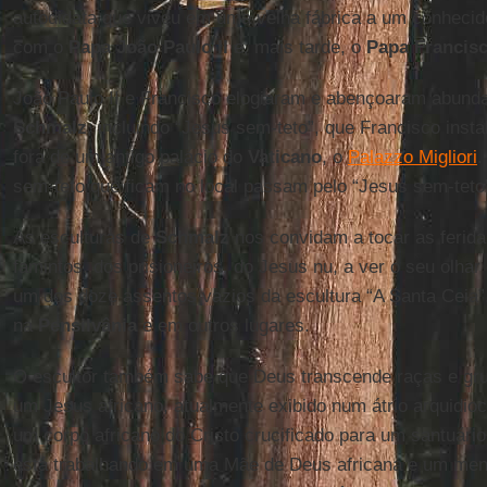
autodidata que viveu em uma velha fábrica a um conhecido
com o
Papa João Paulo II
e, mais tarde, o
Papa Francis
João Paulo II e Francisco elogiaram e abençoaram abund
Schmalz
, incluindo “Jesus sem-teto”, que Francisco inst
fora de um antigo palácio do
Vaticano
, o
Palazzo Migliori
.
sem-teto que ficam no local passam pelo “Jesus sem-teto”
As esculturas de
Schmalz
nos convidam a tocar as ferid
famintos, dos prisioneiros, do Jesus nu, a ver o seu olhar
um dos doze assentos vazios da escultura “A Santa Ceia
na
Pensilvânia
e em outros lugares.
O escultor também sabe que Deus transcende raças e grup
um Jesus africano, atualmente exibido num átrio arquidi
um corpo africano do Cristo crucificado para um santuário
está trabalhando em uma Mãe de Deus africana e um meni