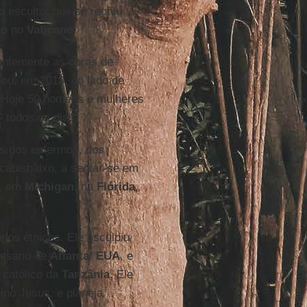
 escultor que se reuniu
co
no
Vaticano
.
antemente as obras de
alou, em 2018, do lado de
 Hoje 50 homens e mulheres
 todos os dias.
as dos enfermos, dos
 cabisbaixo, a sentar-se em
”, em
Michigan
, na
Flórida
,
os étnicos. Ele esculpiu
ocesano de
Atlanta
,
EUA
, e
 católico da
Tanzânia
. Ele
no Jesus, e planeja