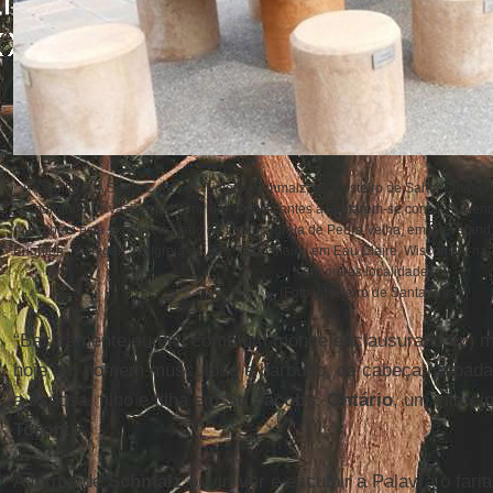
A escultura “A Santa Ceia”, de Timothy Schmalz, no Mosteiro de Santa Ema, e
banquinhos vazios que convidam os visitantes a sentarem-se com Jesus enqu
também está exposta no lado de fora da Igreja de Pedra Velha, em Cleveland; 
Brighton, Michigan; na Igreja de São Tiago Maior, em Eau Claire, Wisconsin; na 
em outras localidades.
(Foto: Mosteiro de Santa Ema)
“Basicamente eu vivi como um monge enclausurado em me
hoje um homem musculoso e barbudo, de cabeça raspada
a esposa, filho e filha em
St. Jacobs
,
Ontário
, um vilarej
Toronto
.
A forma de
Schmalz
ouvir, ver e esculpir a Palavra o far