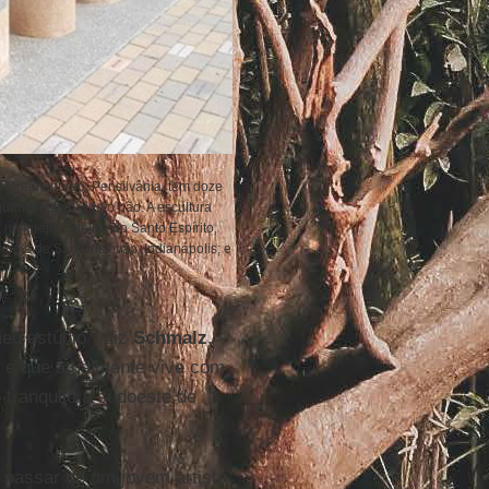
m Greensburgo, Pensilvânia, tem doze
anto este divide o pão. A escultura
na Igreja Católica do Santo Espírito,
Igreja de São Cristóvão, Indianápolis; e
u estúdio”, diz
Schmalz
,
 e que atualmente vive com
o tranquilo a sudoeste de
ia passar de um jovem artista