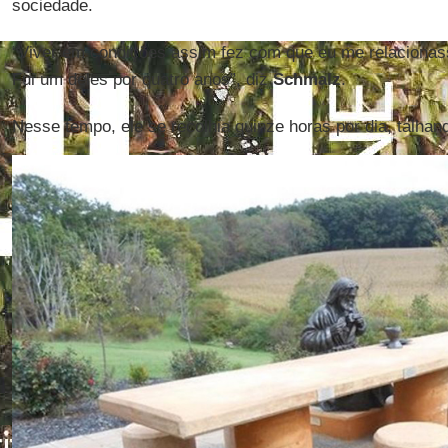
sociedade.
“Viver em condições assim fez com que eu me relacionas
Fui um deles por quatro anos”, diz
Schmalz
.
Nesse tempo, ele se recolhia quinze horas por dia, talhan