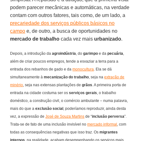
podem parecer mecânicas e automáticas, na verdade
contam com outros fatores, tais como, de um lado, a
precariedade dos serviços públicos básicos no
campo
e, de outro, a busca de oportunidades no
mercado de trabalho
cada vez mais
urbanizado
.
Depois, a introdução da
agroindústria
, do
garimpo
e da
pecuária
,
além de criar poucos empregos, tende a esvaziar a terra para a
entrada dos rebanhos de gado e da
monocultura
. Ela se dá
simultaneamente à
mecanização do trabalho
, seja na
extração de
minério
, seja nas extensas plantações de
grãos
. A primeira porta de
entrada na cidade costuma ser os
serviços gerais
, o trabalho
doméstico, a construção civil, o comércio ambulante – numa palavra,
mais do que a
exclusão social
, poderíamos reproduzir, ainda desta
vez, a expressão de
José de Souza Martins
de “
inclusão perversa
”.
Trata-se de fato de uma inclusão invisível no
mercado informal
, com
todas as consequências negativas que isso traz. Os
migrantes
internos
, na realidade, acabam desempenhando os serviços mais