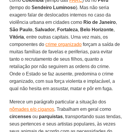
como
Colômbia
(tempo das
FARC
) ou no
Peru
(tempo do
Sendeiro Luminoso
). Mas não seria
exagero falar de deslocados internos no caso da
violência urbana em cidades como
Rio de Janeiro
,
São Paulo
,
Salvador
,
Fortaleza
,
Belo Horizonte
,
Vitória
, entre outras capitais. Uma vez mais, os
componentes do
crime organizado
forçam a saída de
muitas famílias de favelas e periferias, para evitar
tanto o recrutamento de seus filhos, quanto a
retaliação por não seguirem as ordens do crime.
Onde o Estado se faz ausente, predomina o crime
organizado, com sua força violenta e implacável, a
qual não hesita em assustar, matar e pôr em fuga.
Merece um parágrafo particular a situação dos
nômades e/o ciganos
. Trabalham em geral como
circenses
ou
parquistas
, transportando suas tendas,
seus pertences e seus artistas populares, às vezes
seus animais de acordo com as necessidades do