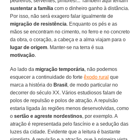
pedreiros, serventes, pintores!... Também aqui tentam
sustentar a família
com o dinheiro ganho à distância.
Por isso, não será exagero falar igualmente de
migração de resistência
. Enquanto os pés e as
mãos se encontram no cimento, no ferro e no concreto
da obra, o coração, a cabeça e a alma viajam para o
lugar de origem
. Manter-se na terra é sua
motivação
.
Ao lado da
migração temporária
, não podemos
esquecer a continuidade do forte
êxodo rural
que
marca a história do
Brasil
, de modo particular no
decorrer do século XX. Vários estudiosos falam de
polos de repulsão e polos de atração. A repulsão
estaria ligada às regiões menos desenvolvidas, como
o
sertão e agreste nordestinos
, por exemplo. A
atração é representada pelo fascínio e a sedução das
luzes da cidade. Evidente que a leitura é bastante
simplista. A repulsão e a atração, que à primeira vista