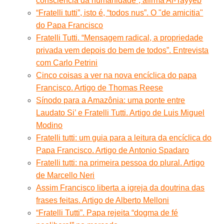
consciência da humanidade”, afirma Al-Tayyeb
“Fratelli tutti”, isto é, “todos nus”. O "de amicitia"
do Papa Francisco
Fratelli Tutti. “Mensagem radical, a propriedade
privada vem depois do bem de todos”. Entrevista
com Carlo Petrini
Cinco coisas a ver na nova encíclica do papa
Francisco. Artigo de Thomas Reese
Sínodo para a Amazônia: uma ponte entre
Laudato Si’ e Fratelli Tutti. Artigo de Luis Miguel
Modino
Fratelli tutti: um guia para a leitura da encíclica do
Papa Francisco. Artigo de Antonio Spadaro
Fratelli tutti: na primeira pessoa do plural. Artigo
de Marcello Neri
Assim Francisco liberta a igreja da doutrina das
frases feitas. Artigo de Alberto Melloni
“Fratelli Tutti”. Papa rejeita “dogma de fé