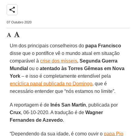
share
07 Outubro 2020
Um dos principais conselheiros do
papa Francisco
disse que o pontífice vê o mundo atual em situação
comparável à
crise dos mísseis
,
Segunda Guerra
Mundial
ou o
atentado às Torres Gêmeas em Nova
York
– e isso é completamente entendível pela
encíclica papal publicada no Domingo
, que é
necessário entender que “nós estamos no limite”.
A reportagem é de
Inés San Martín
, publicada por
Crux
, 06-10-2020. A tradução é de
Wagner
Fernandes de Azevedo
.
“Dependendo da sua idade, é como ouvir o
papa Pio