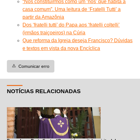
“Nos constituirmos como um ‘nós’ que habita a
casa comum”. Uma leitura de ‘Fratelli Tutti’ a
partir da Amazônia
Dos ‘fratelli tutti’ do Papa aos ‘fratelli coltelli’
(irmãos traiçoeiros) na Cúria
Que reforma da Igreja deseja Francisco? Dúvidas
e textos em vista da nova Encíclica
⚠️
Comunicar erro
NOTÍCIAS RELACIONADAS