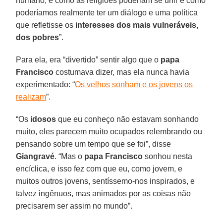
humano, e como as religiões poderiam se unir e como
poderíamos realmente ter um diálogo e uma política
que refletisse os
interesses dos mais vulneráveis,
dos pobres
”.
Para ela, era “divertido” sentir algo que o
papa
Francisco
costumava dizer, mas ela nunca havia
experimentado: “
Os velhos sonham e os jovens os
realizam
”.
“Os
idosos
que eu conheço não estavam sonhando
muito, eles parecem muito ocupados relembrando ou
pensando sobre um tempo que se foi”, disse
Giangravé
. “Mas o
papa Francisco
sonhou nesta
encíclica, e isso fez com que eu, como jovem, e
muitos outros jovens, sentíssemo-nos inspirados, e
talvez ingênuos, mas animados por as coisas não
precisarem ser assim no mundo”.