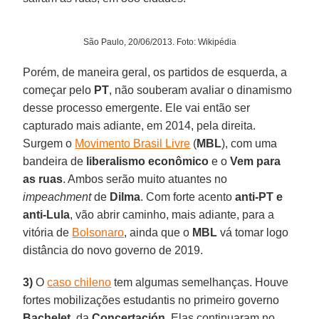
São Paulo, 20/06/2013. Foto: Wikipédia
Porém, de maneira geral, os partidos de esquerda, a
começar pelo
PT
, não souberam avaliar o dinamismo
desse processo emergente. Ele vai então ser
capturado mais adiante, em 2014, pela direita.
Surgem o
Movimento Brasil Livre
(
MBL
), com uma
bandeira de
liberalismo econômico
e o
Vem para
as ruas
. Ambos serão muito atuantes no
impeachment
de
Dilma
. Com forte acento
anti-PT e
anti-Lula
, vão abrir caminho, mais adiante, para a
vitória de
Bolsonaro
, ainda que o
MBL
vá tomar logo
distância do novo governo de 2019.
3)
O
caso chileno
tem algumas semelhanças. Houve
fortes mobilizações estudantis no primeiro governo
Bachelet
, da
Concertación
. Elas continuaram no