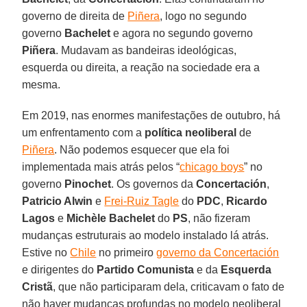
governo de direita de
Piñera
, logo no segundo
governo
Bachelet
e agora no segundo governo
Piñera
. Mudavam as bandeiras ideológicas,
esquerda ou direita, a reação na sociedade era a
mesma.
Em 2019, nas enormes manifestações de outubro, há
um enfrentamento com a
política neoliberal
de
Piñera
. Não podemos esquecer que ela foi
implementada mais atrás pelos “
chicago boys
” no
governo
Pinochet
. Os governos da
Concertación
,
Patricio Alwin
e
Frei-Ruiz Tagle
do
PDC
,
Ricardo
Lagos
e
Michèle Bachelet
do
PS
, não fizeram
mudanças estruturais ao modelo instalado lá atrás.
Estive no
Chile
no primeiro
governo da Concertación
e dirigentes do
Partido Comunista
e da
Esquerda
Cristã
, que não participaram dela, criticavam o fato de
não haver mudanças profundas no modelo neoliberal