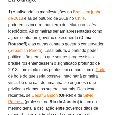
1)
Analisando as manifestações no
Brasil em junho
de 2013
e as de outubro de 2019 no
Chile
,
poderemos incorrer num erro de leitura com viés
ideológico. As primeiras seriam apresentadas como
ações contra um governo de esquerda (
Dilma
Rousseff
) e as outras contra o governo conservador
(
Sebastián Piñera
). Essa leitura, a partir do poder
político, não permitiu que setores progressistas
brasileiros entendessem o significado profundo de
2013, com muito mais pontos em comum com o
Chile
de hoje do que seria possível imaginar à primeira
vista. Há que sair de uma análise enganosa que
privilegia elementos superestruturais. Dois textos
recentes, de
Cesar Sanson
(
UFRN
) e de
Silvio
Pedrosa
(professor no
Rio de Janeiro
) tocam no
mesmo tema: a oscilação entre governos ditos de
esquerda e os de direita se dá num quadro de