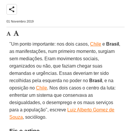
share
01 Novembro 2019
"Um ponto importante: nos dois casos,
Chile
e
Brasil
,
as manifestações, num primeiro momento, surgiam
sem mediações. Eram movimentos sociais,
organizados ou não, que faziam chegar suas
demandas e urgências. Essas deveriam ter sido
recolhidas pela esquerda no poder no
Brasil
, e na
oposição no
Chile
. Nos dois casos o centro da luta:
enfrentar um sistema que conservava as
desigualdades, o desemprego e os maus serviços
para a população", escreve
Luiz Alberto Gomez de
Souza
, sociólogo.
Eis o artigo.