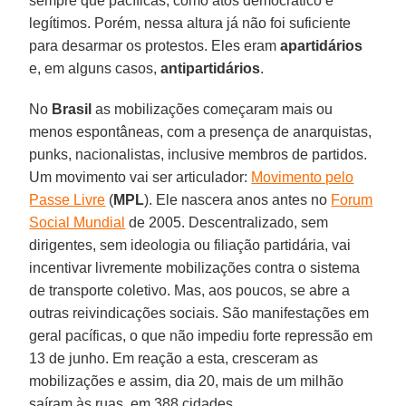
sempre que pacíficas, como atos democrático e
legítimos. Porém, nessa altura já não foi suficiente
para desarmar os protestos. Eles eram
apartidários
e, em alguns casos,
antipartidários
.
No
Brasil
as mobilizações começaram mais ou
menos espontâneas, com a presença de anarquistas,
punks, nacionalistas, inclusive membros de partidos.
Um movimento vai ser articulador:
Movimento pelo
Passe Livre
(
MPL
). Ele nascera anos antes no
Forum
Social Mundial
de 2005. Descentralizado, sem
dirigentes, sem ideologia ou filiação partidária, vai
incentivar livremente mobilizações contra o sistema
de transporte coletivo. Mas, aos poucos, se abre a
outras reivindicações sociais. São manifestações em
geral pacíficas, o que não impediu forte repressão em
13 de junho. Em reação a esta, cresceram as
mobilizações e assim, dia 20, mais de um milhão
saíram às ruas, em 388 cidades.