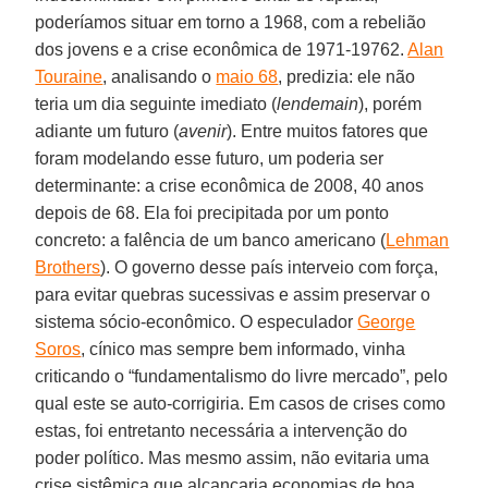
poderíamos situar em torno a 1968, com a rebelião
dos jovens e a crise econômica de 1971-19762.
Alan
Touraine
, analisando o
maio 68
, predizia: ele não
teria um dia seguinte imediato (
lendemain
), porém
adiante um futuro (
avenir
). Entre muitos fatores que
foram modelando esse futuro, um poderia ser
determinante: a crise econômica de 2008, 40 anos
depois de 68. Ela foi precipitada por um ponto
concreto: a falência de um banco americano (
Lehman
Brothers
). O governo desse país interveio com força,
para evitar quebras sucessivas e assim preservar o
sistema sócio-econômico. O especulador
George
Soros
, cínico mas sempre bem informado, vinha
criticando o “fundamentalismo do livre mercado”, pelo
qual este se auto-corrigiria. Em casos de crises como
estas, foi entretanto necessária a intervenção do
poder político. Mas mesmo assim, não evitaria uma
crise sistêmica que alcançaria economias de boa