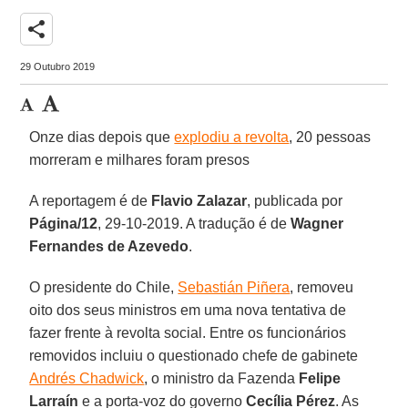
share
29 Outubro 2019
Onze dias depois que
explodiu a revolta
, 20 pessoas
morreram e milhares foram presos
A reportagem é de
Flavio Zalazar
, publicada por
Página/12
, 29-10-2019. A tradução é de
Wagner
Fernandes de Azevedo
.
O presidente do Chile,
Sebastián Piñera
, removeu
oito dos seus ministros em uma nova tentativa de
fazer frente à revolta social. Entre os funcionários
removidos incluiu o questionado chefe de gabinete
Andrés Chadwick
, o ministro da Fazenda
Felipe
Larraín
e a porta-voz do governo
Cecília Pérez
. As