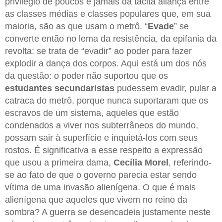
privilégio de poucos e jamais da tácita aliança entre
as classes médias e classes populares que, em sua
maioria, são as que usam o metrô. “
Evade
” se
converte então no lema da resistência, da epifania da
revolta: se trata de “evadir” ao poder para fazer
explodir a dança dos corpos. Aqui está um dos nós
da questão: o poder não suportou que os
estudantes secundaristas
pudessem evadir, pular a
catraca do metrô, porque nunca suportaram que os
escravos de um sistema, aqueles que estão
condenados a viver nos subterrâneos do mundo,
possam sair à superfície e inquietá-los com seus
rostos. É significativa a esse respeito a expressão
que usou a primeira dama,
Cecília Morel
, referindo-
se ao fato de que o governo parecia estar sendo
vítima de uma invasão alienígena. O que é mais
alienígena que aqueles que vivem no reino da
sombra? A guerra se desencadeia justamente neste