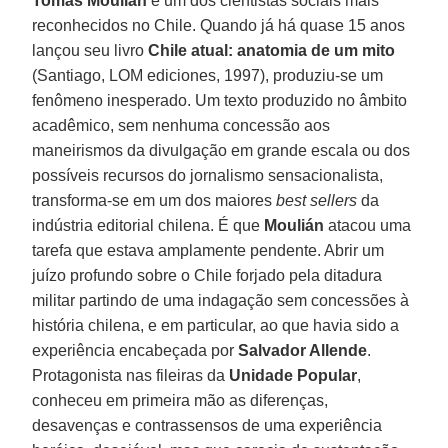
Tomás Moulián
é um dos cientistas sociais mais
reconhecidos no Chile. Quando já há quase 15 anos
lançou seu livro
Chile atual: anatomia de um mito
(Santiago, LOM ediciones, 1997), produziu-se um
fenômeno inesperado. Um texto produzido no âmbito
acadêmico, sem nenhuma concessão aos
maneirismos da divulgação em grande escala ou dos
possíveis recursos do jornalismo sensacionalista,
transforma-se em um dos maiores
best sellers
da
indústria editorial chilena. É que
Moulián
atacou uma
tarefa que estava amplamente pendente. Abrir um
juízo profundo sobre o Chile forjado pela ditadura
militar partindo de uma indagação sem concessões à
história chilena, e em particular, ao que havia sido a
experiência encabeçada por
Salvador Allende
.
Protagonista nas fileiras da
Unidade Popular
,
conheceu em primeira mão as diferenças,
desavenças e contrassensos de uma experiência