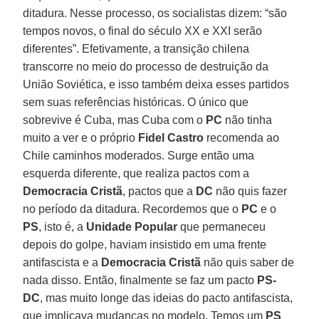
ditadura. Nesse processo, os socialistas dizem: “são
tempos novos, o final do século XX e XXI serão
diferentes”. Efetivamente, a transição chilena
transcorre no meio do processo de destruição da
União Soviética, e isso também deixa esses partidos
sem suas referências históricas. O único que
sobrevive é Cuba, mas Cuba com o
PC
não tinha
muito a ver e o próprio
Fidel Castro
recomenda ao
Chile caminhos moderados. Surge então uma
esquerda diferente, que realiza pactos com a
Democracia Cristã
, pactos que a
DC
não quis fazer
no período da ditadura. Recordemos que o
PC
e o
PS
, isto é, a
Unidade Popular
que permaneceu
depois do golpe, haviam insistido em uma frente
antifascista e a
Democracia Cristã
não quis saber de
nada disso. Então, finalmente se faz um pacto
PS-
DC
, mas muito longe das ideias do pacto antifascista,
que implicava mudanças no modelo. Temos um
PS