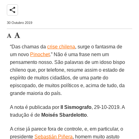
share
30 Outubro 2019
“Das chamas da
crise chilena
, surge o fantasma de
um novo
Pinochet
.” Não é uma frase nem um
pensamento nosso. São palavras de um idoso bispo
chileno que, por telefone, resume assim o estado de
espírito de muitos cidadãos, de uma parte do
episcopado, de muitos políticos e, acima de tudo, da
grande maioria do país.
A nota é publicada por
Il Sismografo
, 29-10-2019. A
tradução é de
Moisés Sbardelotto
.
A crise já parece fora de controle, e, em particular, o
presidente
Sebastián Piñera
, homem muito astuto