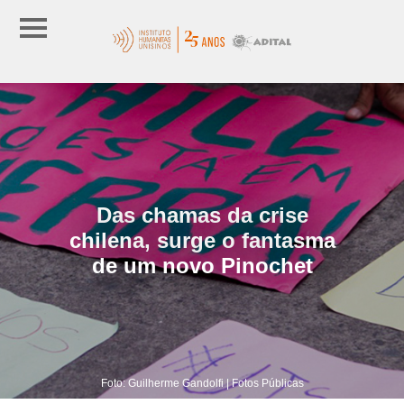
Das chamas da crise
chilena, surge o fantasma
de um novo Pinochet
Foto: Guilherme Gandolfi | Fotos Públicas