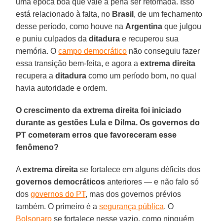
uma época boa que vale a pena ser retomada. Isso
está relacionado à falta, no
Brasil
, de um fechamento
desse período, como houve na
Argentina
que julgou
e puniu culpados da
ditadura
e recuperou sua
memória. O
campo democrático
não conseguiu fazer
essa transição bem-feita, e agora a
extrema direita
recupera a
ditadura
como um período bom, no qual
havia autoridade e ordem.
O crescimento da extrema direita foi iniciado
durante as gestões Lula e Dilma. Os governos do
PT cometeram
erros que favoreceram esse
fenômeno?
A
extrema direita
se fortalece em alguns déficits dos
governos democráticos
anteriores — e não falo só
dos
governos do PT
, mas dos governos prévios
também. O primeiro é a
segurança pública
. O
Bolsonaro
se fortalece nesse vazio, como ninguém