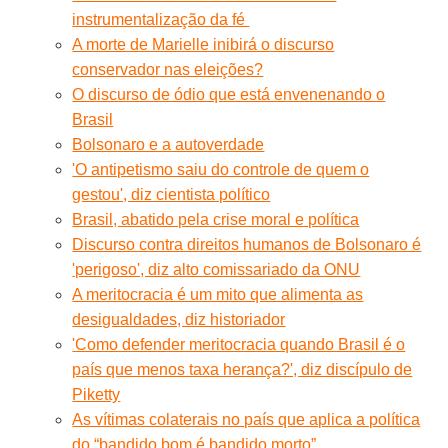
instrumentalização da fé
A morte de Marielle inibirá o discurso
conservador nas eleições?
O discurso de ódio que está envenenando o
Brasil
Bolsonaro e a autoverdade
'O antipetismo saiu do controle de quem o
gestou', diz cientista político
Brasil, abatido pela crise moral e política
Discurso contra direitos humanos de Bolsonaro é
'perigoso', diz alto comissariado da ONU
A meritocracia é um mito que alimenta as
desigualdades, diz historiador
'Como defender meritocracia quando Brasil é o
país que menos taxa herança?', diz discípulo de
Piketty
As vítimas colaterais no país que aplica a política
do “bandido bom é bandido morto”