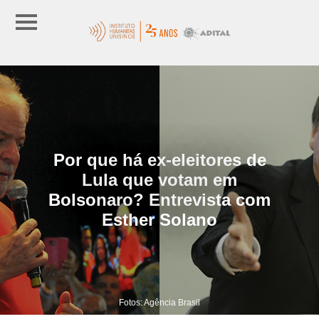
Por que há ex-eleitores de
Lula que votam em
Bolsonaro? Entrevista com
Esther Solano
Fotos: Agência Brasil