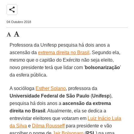
share
04 Outubro 2018
Professora da Unifesp pesquisa há dois anos a
ascensão da
extrema direita no Brasil
. Segundo ela,
mesmo que o capitão do Exército não seja eleito,
novo presidente terá que lidar com '
bolsonarização
'
da esfera pública.
A socióloga
Esther Solano
, professora da
Universidade Federal de São Paulo
(
Unifesp
),
pesquisa há dois anos a
ascensão da extrema
direita no Brasil
. Atualmente, ela se dedica a
entrevistar eleitores que votaram em
Luiz Inácio Lula
da Silva
e
Dilma Rousseff
para presidente e vão
escolher o nome de
Jair Bolsonaro
(
PSL
) na urna