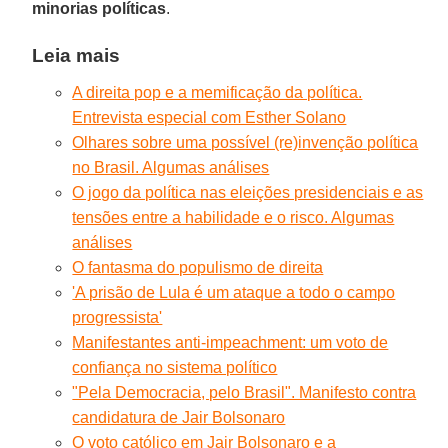
minorias políticas
.
Leia mais
A direita pop e a memificação da política.
Entrevista especial com Esther Solano
Olhares sobre uma possível (re)invenção política
no Brasil. Algumas análises
O jogo da política nas eleições presidenciais e as
tensões entre a habilidade e o risco. Algumas
análises
O fantasma do populismo de direita
'A prisão de Lula é um ataque a todo o campo
progressista'
Manifestantes anti-impeachment: um voto de
confiança no sistema político
"Pela Democracia, pelo Brasil". Manifesto contra
candidatura de Jair Bolsonaro
O voto católico em Jair Bolsonaro e a