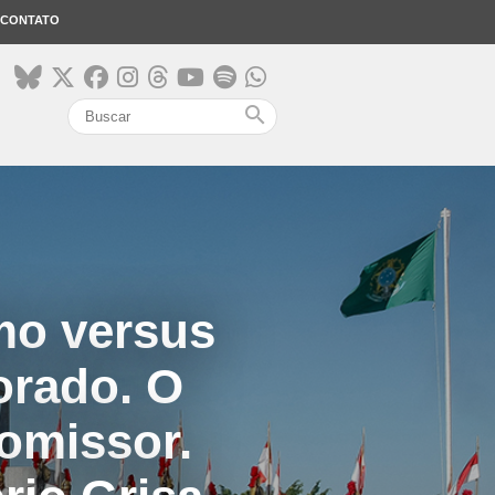
CONTATO
search
mo versus
orado. O
romissor.