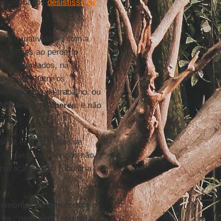
 desocupados
desistisse de
ara a inatividade; com a
alhadores ao perder o
m desalentados, na
ais alto entre os
 no mercado de trabalho, ou
Nordeste
;
mulheres
; e não
m uma economia que se
o no setor de serviços não
inovação; carga tributária
demonstram que cresce o
 os “nem-nem”, ou seja,