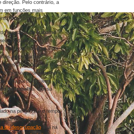
direção. Pelo contrário, a
am em funções mais
ento técnico/médio.
 do
mercado de trabalho
melhora da renda e com
o. Na crise, como há mais
muitos empregadores
a postos e funções que não
ro de pessoas com
ensino
e, uma parcela mais
do de trabalh
o, e essa
dado na pergunta é o tempo
permanência no
xa de desocupação
alta na