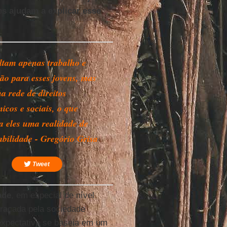
s ajudam a explicar esse
ltam apenas trabalho e
ão para esses jovens, mas
a rede de direitos
icos e sociais, o que
a eles uma realidade de
abilidade - Gregório Grisa
Tweet
ade
, em especial de nível
traçada pela sociedade
 expectativa se baseia em um