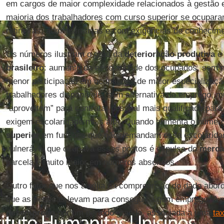
em cargos de maior complexidade relacionados à gestão e 
maioria dos trabalhadores com curso superior se ocupar
rotineiras, administrativas e com exigências de conhecim
Os números ilustram o grau da
deterioração produtiva
e
brasileiro
: aumento da escolaridade dos ocupados, sem 
menor participação em ocupações de maior especializaçã
trabalhadores disponíveis, sem alternativa de emprego, 
“aproveitam” para contratar pessoal mais qualificado par
exigem escolaridade mais alta. Quando aumenta o núme
superior
em funções que não demandam essa escolaridad
vulnerável que ocupava esses postos é expulsa do
merca
parcela é muito maior em números absolutos.
Outro fator que nos auxilia na compreensão do dado abor
que as pessoas levam para conseguir algum emprego. A 
desemprego
por um período grande, associada a uma
ta