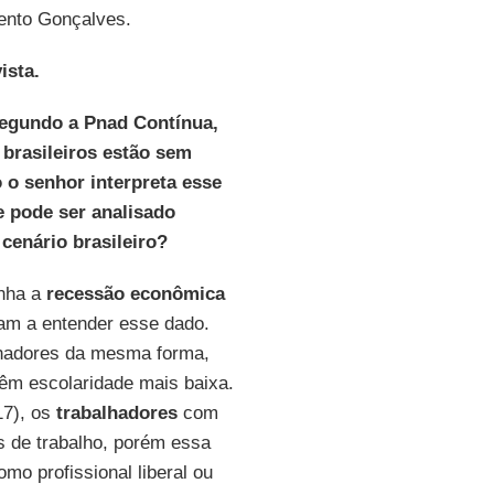
ento Gonçalves.
ista.
Segundo a Pnad Contínua,
 brasileiros estão sem
 o senhor interpreta esse
 pode ser analisado
cenário brasileiro?
nha a
recessão econômica
am a entender esse dado.
lhadores da mesma forma,
êm escolaridade mais baixa.
17), os
trabalhadores
com
s de trabalho, porém essa
omo profissional liberal ou