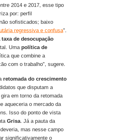
ntre 2014 e 2017, esse tipo
a por: perfil
não sofisticados; baixo
butária regressiva e confusa
”.
A
taxa de desocupação
tal. Uma
política de
lítica que combine a
ção com o trabalho”, sugere.
a
retomada do crescimento
didatos que disputam a
gira em torno da retomada
que aqueceria o mercado da
ns. Isso do ponto de vista
nta
Grisa
. Já a pauta da
o deveria, mas nesse campo
r significativamente o