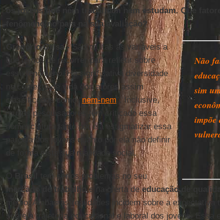
os jovens que nem trabalham nem estudam. Que fatore
fenômeno no país na sua avaliação?
Gregório Grisa -
São muitas as variáveis a
Não fa
que temos de recorrer para refletir sobre
esse fenômeno. Há significativa diversidade
educaç
no contexto de vida dos atores assim
sim um
classificados como “
nem-nem
”. Inclusive,
econôm
muitos pesquisadores têm criticado essa
impõe 
nomenclatura tanto por ela estigmatizar essa
vulner
parcela dos jovens quanto por ela não definir
de forma justa sua realidade social.
O
Brasil
tem sérios problemas no seu
mercado de trabalho
e na oferta de
educação de qualid
médio. Ambas as realidades incidem sobre a expectativa 
sobre a trajetória educacional e laboral dos jovens. Essa