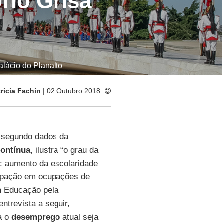
rio Grisa
alácio do Planalto
tricia Fachin
| 02 Outubro 2018
, segundo dados da
ontínua
, ilustra “o grau da
o: aumento da escolaridade
ipação em ocupações de
m Educação pela
 entrevista a seguir,
a o
desemprego
atual seja