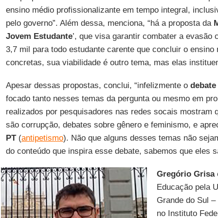
ensino médio profissionalizante em tempo integral, inclu
pelo governo”. Além dessa, menciona, “há a proposta da
M
Jovem Estudante
’, que visa garantir combater a evasão
3,7 mil para todo estudante carente que concluir o ensino
concretas, sua viabilidade é outro tema, mas elas institue
Apesar dessas propostas, conclui, “infelizmente o
debate 
focado tanto nesses temas da pergunta ou mesmo em pr
realizados por pesquisadores nas redes socais mostram q
são corrupção, debates sobre gênero e feminismo, e apre
PT
(
antipetismo
). Não que alguns desses temas não seja
do conteúdo que inspira esse debate, sabemos que eles 
Gregório Grisa
Educação pela U
Grande do Sul –
no Instituto Fed