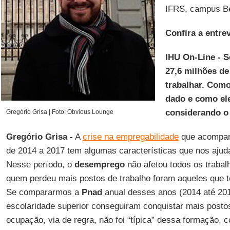
IFRS, campus B
Confira a entrev
IHU On-Line - 
27,6 milhões de
trabalhar. Como
dado e como ele
considerando o 
Gregório Grisa | Foto: Obvious Lounge
Gregório Grisa -
A
crise na empregabilidade
que acompa
de 2014 a 2017 tem algumas características que nos ajud
Nesse período, o
desemprego
não afetou todos os traba
quem perdeu mais postos de trabalho foram aqueles que t
Se compararmos a
Pnad
anual desses anos (2014 até 20
escolaridade superior conseguiram conquistar mais posto
ocupação, via de regra, não foi “típica” dessa formação, c