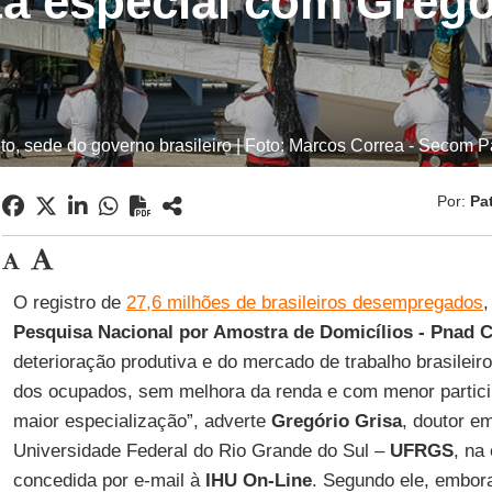
ta especial com Gregó
to, sede do governo brasileiro | Foto: Marcos Correa - Secom P
Por:
Pa
O registro de
27,6 milhões de brasileiros desempregados
Pesquisa Nacional por Amostra de Domicílios - Pnad
C
deterioração produtiva e do mercado de trabalho brasileir
dos ocupados, sem melhora da renda e com menor partic
maior especialização”, adverte
Gregório Grisa
, doutor e
Universidade Federal do Rio Grande do Sul –
UFRGS
, na
concedida por e-mail à
IHU On-Line
. Segundo ele, embor