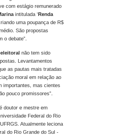
sive com estágio remunerado
arina
intitulada ‘
Renda
 criando uma poupança de R$
 médio. São propostas
m o debate”.
eleitoral
não tem sido
opostas. Levantamentos
ue as pautas mais tratadas
ciação moral em relação ao
m importantes, mas cientes
são pouco promissores”.
é doutor e mestre em
niversidade Federal do Rio
 UFRGS. Atualmente leciona
eral do Rio Grande do Sul -