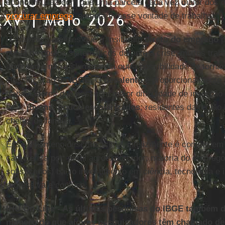
economia, fez com que uma parcela cada vez maior dos
procurar emprego
, embora tivesse vontade de trabalhar.
Há também aqueles que transitaram
direto do emprego
p
perda de postos sistemáticos durante a crise, muitos trab
emprego e não vislumbrarem outra possibilidade se torna
classificação do
IBGE
. O
desalento
é proporcionalmente m
trabalhadores que possuem maior dificuldade de inserção
seja,
jovens
;
pouco escolarizados
; residentes da região
chefes de família.
Esse fenômeno descrito acima, infelizmente é comum e
caracteriza por: perfil agroexportador; maioria do empreg
sofisticados; baixo investimento em ciência, tecnologia e 
regressiva e confusa.
IHU On-Line - As últimas pesquisas do IBGE também 
número do que alguns pesquisadores têm chamado de