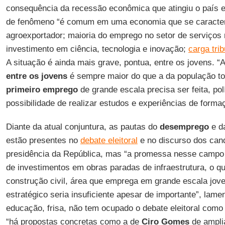
consequência da recessão econômica que atingiu o país e
de fenômeno “é comum em uma economia que se caracteriz
agroexportador; maioria do emprego no setor de serviços 
investimento em ciência, tecnologia e inovação;
carga tri
A situação é ainda mais grave, pontua, entre os jovens. “
entre os jovens
é sempre maior do que a da população to
primeiro emprego
de grande escala precisa ser feita, po
possibilidade de realizar estudos e experiências de forma
Diante da atual conjuntura, as pautas do
desemprego
e d
estão presentes no
debate eleitoral
e no discurso dos can
presidência da República, mas “a promessa nesse campo 
de investimentos em obras paradas de infraestrutura, o 
construção civil, área que emprega em grande escala jove
estratégico seria insuficiente apesar de importante”, lame
educação, frisa, não tem ocupado o debate eleitoral com
“há propostas concretas como a de
Ciro Gomes
de amplia