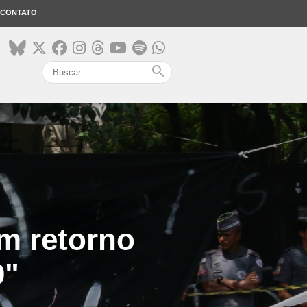
CONTATO
search
m retorno
0"