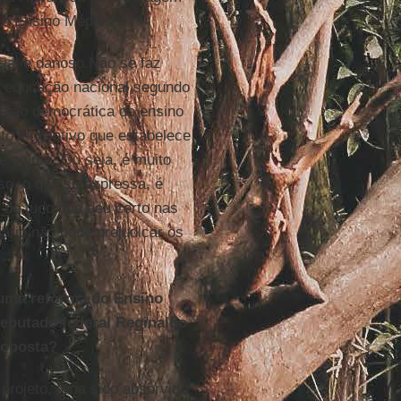
 o Ensino Médio.
cial e danoso.Não se faz
da educação nacional segundo
gestão democrática do ensino
o legislativo que estabelece
 opinar. Ou seja, é muito
sso, o que se expressa, é
 de tudo que deu certo nas
dário não pode prejudicar os
 uma reforma do Ensino
deputado federal Reginaldo
roposta?
rojeto, teria sido absorvido