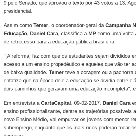
9 pelo Senado, que aprovou o texto por 43 votos a 13. Agor
presidencial.
Assim como
Temer
, o coordenador-geral da
Campanha Na
Educação, Daniel Cara
, classifica a
MP
como uma volta 
de retrocesso para a educação pública brasileira.
“[A reforma] faz com que os estudantes sejam divididos en
acesso a um ensino propedêutico e aqueles que vão ter a
de baixa qualidade.
Temer
teve a coragem ou a pachorra 
enfatiza que na época dele a educação se dividia entre clá
dois caminhos que geravam uma educação incompleta”, ex
Em entrevista a
CartaCapital
, 09-02-2017,
Daniel
Cara
ex
ensino profissionalizante, dentre as trajetórias possíveis
novo Ensino Médio, vai empurrar os jovens com menor ren
subemprego, enquanto que os mais ricos poderão focar o
desejam.