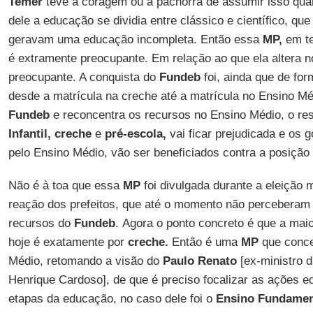
Temer
teve a coragem ou a pachorra de assumir isso qua
dele a educação se dividia entre clássico e científico, q
geravam uma educação incompleta. Então essa
MP,
em te
é extramente preocupante. Em relação ao que ela altera 
preocupante. A conquista do
Fundeb
foi, ainda que de form
desde a matrícula na creche até a matrícula no Ensino 
Fundeb
e reconcentra os recursos no Ensino Médio, o re
Infantil, creche
e
pré-escola,
vai ficar prejudicada e os 
pelo Ensino Médio, vão ser beneficiados contra a posição 
Não é à toa que essa
MP
foi divulgada durante a eleição 
reação dos prefeitos, que até o momento não perceberam
recursos do
Fundeb
. Agora o ponto concreto é que a ma
hoje é exatamente por
creche.
Então é uma
MP
que conce
Médio, retomando a visão do
Paulo Renato
[ex-ministro 
Henrique Cardoso], de que é preciso focalizar as ações 
etapas da educação, no caso dele foi o
Ensino Fundamen