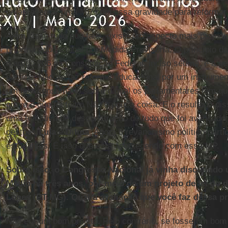
de apresentar uma MP com essa gravidade para reformar
Além disso tudo que falei, existe um aspecto mais prejudi
reforma educacional por Medida Provisória. O princípio 
o artigo 206 da Constituição Federal, inciso sétimo, é a 
público. Não se faz reforma educacional por um instrument
um fato consumado sobre o qual os parlamentares têm que
grave o que foi feito. Não é pouca coisa. E o resultado di
uma tentativa de desconstrução de tudo que foi avançado,
gestões
Lula
e
Dilma
. Agora o revanchismo político-parti
estudantes. É isso que está acontecendo com essa MP.
Sobre isso, o Congresso Nacional já vinha discutindo
Médio há três anos, por meio de um projeto de lei do 
Lopes (PT-MG). Qual a avaliação que você faz dessa p
Não era um bom projeto. Pelo contrário, se fosse um bom p