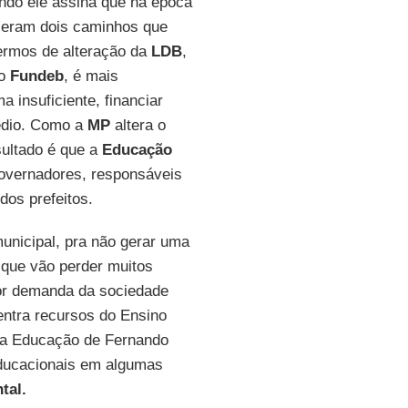
ndo ele assina que na época
ue eram dois caminhos que
rmos de alteração da
LDB
,
no
Fundeb
, é mais
a insuficiente, financiar
Médio. Como a
MP
altera o
sultado é que a
Educação
governadores, responsáveis
dos prefeitos.
municipal, pra não gerar uma
 que vão perder muitos
ior demanda da sociedade
ntra recursos do Ensino
da Educação de Fernando
educacionais em algumas
tal.