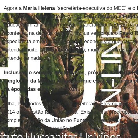
Agora a
Maria Helena
[secretária-executiva do MEC] e o
da Educação] querem focalizar no
Ensino
Médio e
Funda
Educação Infantil em termos de financiamento. Então há 
aconteceu na década de 1990. Inclusive porque o
Paulo 
especialista em educação, era um economista que gosta
entendia muito. O
Mendonça Filho
, muito aquém disso, 
entende de nada.
Inclusive, o senador Aécio Neves, próximo da Maria He
vangloriar da MP, em artigo, porque essa seria a sua 
na época das eleições de 2014.
..
Olha, eu li todos os programas eleitorais. Eles nunca ter
2014 o que estão fazendo agora. Existia uma preocupaçã
complementação da União no
Fundeb
, dizendo que era i
financiamento da
Educação Infantil.
Então não é verdade
programa de 2014 porque nenhum candidato a presidente 