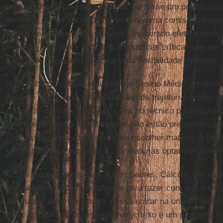
pela gestão da presidenta
Dilma
. Se fosse um projeto con
inclusive por ter recebido advento de uma comissão espec
Lopes
foi o debate. Ele não tinha deliberado efetivamente
ele estava tocado e sensibilizado com as críticas que ele 
Reginaldo Lopes tentava criar uma flexibilidade inflexível
Você não cria uma flexibilidade no Ensino Médio apresent
anos de idade, cinco possibilidades de trajetória: matemát
natureza, ciências humanas e ensino técnico profissionali
Naquele momento os estudantes não estão preparados para
Eles estão preparados, sim, para escolher matéria. A flexi
Você cria um ciclo básico e cria matérias optativas. Isso é
Isso é o que acontece em outros países. Cálculo, por exe
disciplina ofertada numa escola para fazer com que o estu
aprofundar em matemática, possa entrar na universidade
fazer um bom curso de engenharia. Isso é um problema no