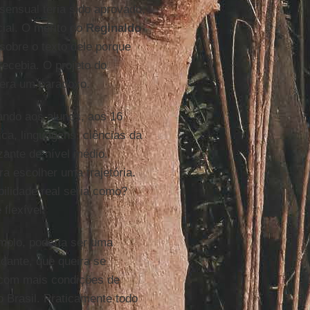
sensual teria sido aprovado,
ial. O mérito do
Reginaldo
 sobre o texto dele porque
recebia. O projeto do
, era um paradoxo.
ando aos alunos, aos 16
ica, linguagens, ciências da
zante de nível médio.
 escolher uma trajetória.
bilidade real seria como?
 flexível.
mplo, poderia ser uma
dante, que queira se
 com mais condições de
 Brasil. Praticamente todo