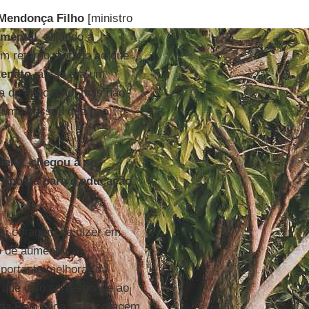
Mendonça Filho
[ministro
mental,
alijando a
um retorno piorado ao que
Renato
já não era um
va de educação, mas não
é uma pessoa que não
lena, chegou a se
proposta para a educação
iam coragem de dizer em
o de aumentar a
mportante melhorar o
 que isso corresponde ao
da República teria coragem