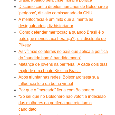
Brasil, abatido pela crise moral e política
Discurso contra direitos humanos de Bolsonaro é
'perigoso', diz alto comissariado da ONU
A meritocracia é um mito que alimenta as
desigualdades, diz historiador
'Como defender meritocracia quando Brasil é o
país que menos taxa herança?', diz discípulo de
Piketty
As vítimas colaterais no país que aplica a política
do “bandido bom é bandido morto”
Matança de jovens na periferia: ‘A cada dois dias,
explode uma boate Kiss no Brasil’
Após triunfar nas redes, Bolsonaro testa sua
influência fora da bolha virtual
Por que o “mercado” flerta com Bolsonaro
“Só sei que no Bolsonaro não voto”: a indecisão
das mulheres da periferia que rejeitam o
candidato