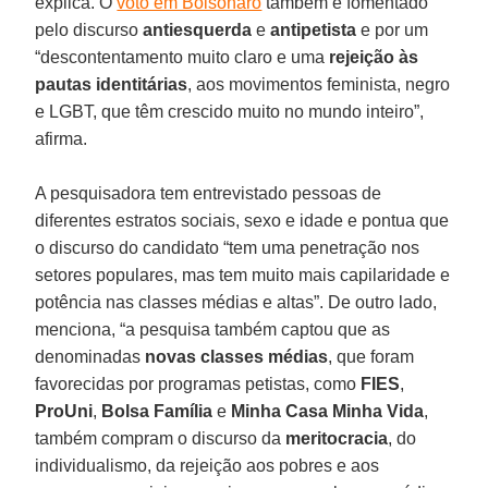
explica. O
voto em Bolsonaro
também é fomentado
pelo discurso
antiesquerda
e
antipetista
e por um
“descontentamento muito claro e uma
rejeição às
pautas identitárias
, aos movimentos feminista, negro
e LGBT, que têm crescido muito no mundo inteiro”,
afirma.
A pesquisadora tem entrevistado pessoas de
diferentes estratos sociais, sexo e idade e pontua que
o discurso do candidato “tem uma penetração nos
setores populares, mas tem muito mais capilaridade e
potência nas classes médias e altas”. De outro lado,
menciona, “a pesquisa também captou que as
denominadas
novas classes médias
, que foram
favorecidas por programas petistas, como
FIES
,
ProUni
,
Bolsa Família
e
Minha Casa Minha Vida
,
também compram o discurso da
meritocracia
, do
individualismo, da rejeição aos pobres e aos