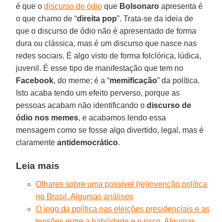
é que o
discurso de ódio
que
Bolsonaro
apresenta é
o que chamo de “
direita pop
”. Trata-se da ideia de
que o discurso de ódio não é apresentado de forma
dura ou clássica, mas é um discurso que nasce nas
redes sociais. É algo visto de forma folclórica, lúdica,
juvenil. É esse tipo de manifestação que tem no
Facebook
, do meme; é a “
memificação
” da política.
Isto acaba tendo um efeito perverso, porque as
pessoas acabam não identificando o
discurso de
ódio nos memes
, e acabamos lendo essa
mensagem como se fosse algo divertido, legal, mas é
claramente
antidemocrático
.
Leia mais
Olhares sobre uma possível (re)invenção política
no Brasil. Algumas análises
O jogo da política nas eleições presidenciais e as
tensões entre a habilidade e o risco. Algumas