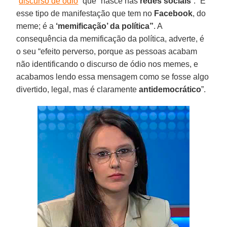
“
discurso de ódio
” que “nasce nas
redes sociais
”. “É
esse tipo de manifestação que tem no
Facebook
, do
meme; é a
‘memificação’ da política”
. A
consequência da memificação da política, adverte, é
o seu “efeito perverso, porque as pessoas acabam
não identificando o discurso de ódio nos memes, e
acabamos lendo essa mensagem como se fosse algo
divertido, legal, mas é claramente
antidemocrático
”.