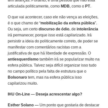
tem alianças. Portanto, é uma pessoa que não está
articulada politicamente, como
MDB
, como o
PT
.
O que vai acontecer, caso ele não vença as eleições,
é o que chamo de “
mobilização da esfera pública
”.
Ou seja, um certo
discurso de ódio
, de
intolerância
irá permanecer, porque isso está capilarizado. Irá
persistir a ideia do politicamente correto, de poder se
manifestar com comentários racistas com a
justificativa de que há liberdade de expressão. O
antiesquerdismo
também irá se popularizar muito na
esfera pública. Talvez seja difícil organizar isso tudo
no campo político pela falta de estrutura que o
Bolsonaro
tem, mas na esfera pública isso
capilarizou muito.
IHU On-Line — Deseja acrescentar algo?
Esther Solano —
Um ponto que gostaria de destacar