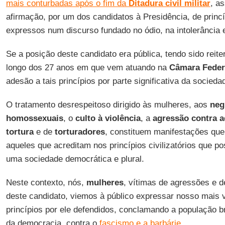
mais conturbadas após o fim da
Ditadura civil militar
, a
afirmação, por um dos candidatos à Presidência, de princ
expressos num discurso fundado no ódio, na intolerância e
Se a posição deste candidato era pública, tendo sido reit
longo dos 27 anos em que vem atuando na
Câmara Feder
adesão a tais princípios por parte significativa da sociedad
O tratamento desrespeitoso dirigido às mulheres, aos
neg
homossexuais
, o
culto à violência
, a
agressão contra a
tortura
e de
torturadores
, constituem manifestações qu
aqueles que acreditam nos princípios civilizatórios que po
uma sociedade democrática e plural.
Neste contexto, nós,
mulheres
, vítimas de agressões e d
deste candidato, viemos à público expressar nosso mais
princípios por ele defendidos, conclamando a população br
da democracia, contra o
fascismo e a barbárie
.