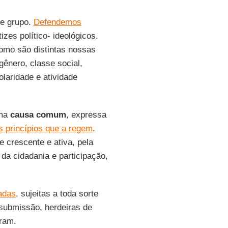
te grupo.
Defendemos
izes político- ideológicos.
omo são distintas nossas
gênero, classe social,
laridade e atividade
uma
causa comum
, expressa
os princípios que a regem
.
 crescente e ativa, pela
da cidadania e participação,
zadas
, sujeitas a toda sorte
 submissão, herdeiras de
eram.