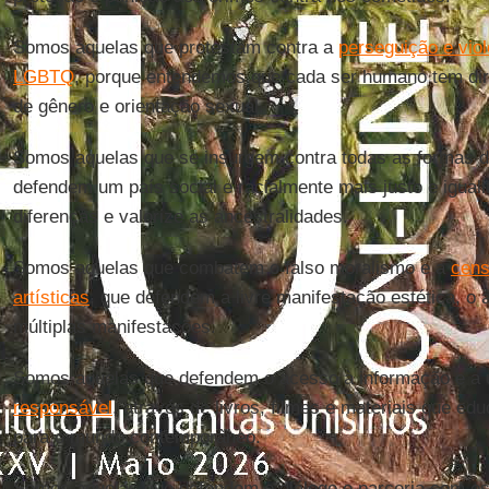
Somos aquelas que protestam contra a
perseguição e viol
LGBTQ
, porque entendemos que cada ser humano tem dire
de gênero e orientação sexual.
Somos aquelas que se insurgem contra todas as formas 
defendem um país social e racialmente mais justo e igualit
diferenças e valorize as ancestralidades.
Somos aquelas que combatem o falso moralismo e a
cens
artísticas
, que defendem a livre manifestação estética, o
múltiplas manifestações.
Somos aquelas que defendem o acesso à informação e 
responsável
, através de livros, filmes e materiais que e
para o mundo contemporâneo.
Somos aquelas que defendem o diálogo e parceria com es