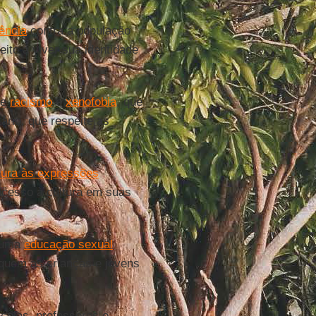
ência
contra a população
ito a viver sua identidade
de
racismo
e
xenofobia
, que
ário, que respeite as
ura às expressões
 acesso à cultura em suas
a uma
educação sexual
duquem as crianças e jovens
colas, professores e