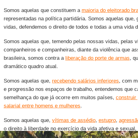
Somos aquelas que constituem a
maioria do eleitorado bra
representadas na política partidária. Somos aquelas que,
vidas, defendemos o direito de todos e todas a uma vida d
Somos aquelas que, temendo pelas nossas vidas, pelas vid
companheiros e companheiras, diante da violência que ass
brasileira, somos contra a
liberação do porte de armas
, q
dramático quadro atual.
Somos aquelas que,
recebendo salários inferiores
, com m
e progressão nos espaços de trabalho, entendemos que c
semelhança do que já ocorre em muitos países,
construir
salarial entre homens e mulheres
.
Somos aquelas que,
vítimas de assédio
,
estupro
,
agressã
o direito à liberdade no exercício da vida afetiva e sexu
proteção e punição aos crimes contra nós cometidos.