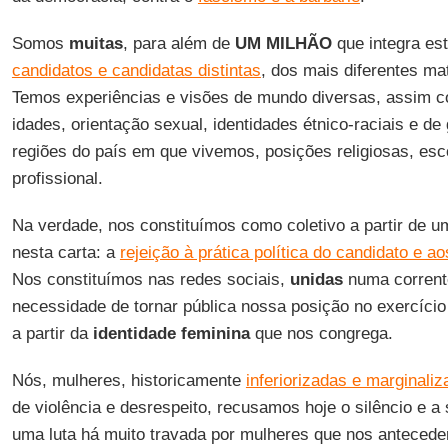
Somos
muitas
, para além de
UM MILHÃO
que integra es
candidatos e candidatas distintas
, dos mais diferentes mat
Temos experiências e visões de mundo diversas, assim c
idades, orientação sexual, identidades étnico-raciais e de 
regiões do país em que vivemos, posições religiosas, esco
profissional.
Na verdade, nos constituímos como coletivo a partir de 
nesta carta: a
rejeição à prática política do candidato e a
Nos constituímos nas redes sociais,
unidas
numa corrente
necessidade de tornar pública nossa posição no exercício 
a partir da
identidade feminina
que nos congrega.
Nós, mulheres, historicamente
inferiorizadas e marginali
de violência e desrespeito, recusamos hoje o silêncio e a
uma luta há muito travada por mulheres que nos anteced