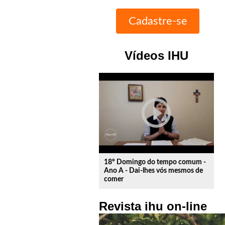
Vídeos IHU
play_circle_outline
18º Domingo do tempo comum -
Ano A - Dai-lhes vós mesmos de
comer
Revista ihu on-line