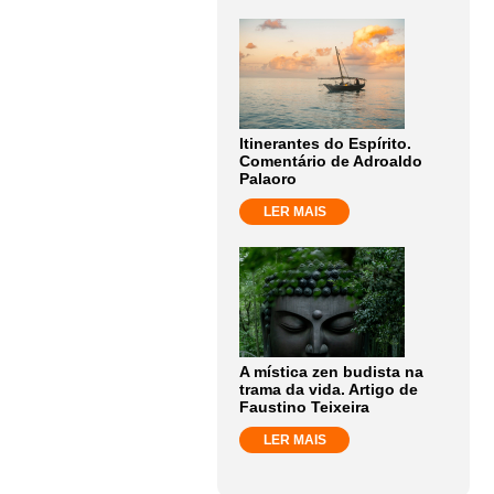
Itinerantes do Espírito.
Comentário de Adroaldo
Palaoro
LER MAIS
A mística zen budista na
trama da vida. Artigo de
Faustino Teixeira
LER MAIS