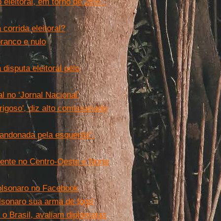
 eleitoral, em torno de 26%”.
corrida eleitoral?
ranco e nulo
disputa eleitoral pelo
l no ‘Jornal Nacional’
igoso', diz alto comissariado
bandonada pela esquerda”.
frente no Centro-Oeste e Norte
Bolsonaro no Facebook
sonaro sua arma de fogo’
r o Brasil, avaliam diplomatas