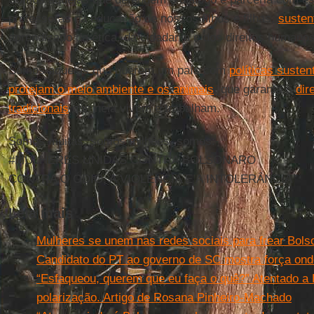
professoras na educação de nossos filhos e filhas,
susten
aprendizado da ética, da cidadania e dos direitos humanos
Somos aquelas que querem um país com
políticas susten
protejam o meio ambiente e os animais
, que garanta o
dir
tradicionais
que nela vivem e trabalham.
Somos muitas, somos milhões, somos:
#
MULHERES
UNIDAS CONTRA BOLSONARO
CONTRA O ÓDIO, A VIOLÊNCIA E A INTOLERÂNCIA
Leia mais
Mulheres se unem nas redes sociais para frear Bols
Candidato do PT ao governo de SC mostra força onde
“Esfaqueou, querem que eu faça o quê?” Atentado a 
polarização. Artigo de Rosana Pinheiro-Machado