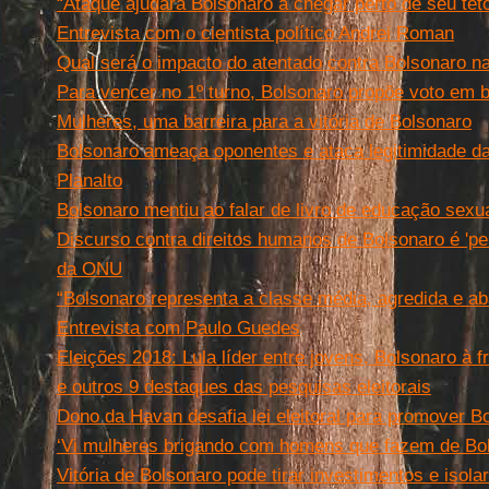
“Ataque ajudará Bolsonaro a chegar perto de seu teto
Entrevista com o cientista político Andrei Roman
Qual será o impacto do atentado contra Bolsonaro na 
Para vencer no 1º turno, Bolsonaro propõe voto em b
Mulheres, uma barreira para a vitória de Bolsonaro
Bolsonaro ameaça oponentes e ataca legitimidade da 
Planalto
Bolsonaro mentiu ao falar de livro de educação sexua
Discurso contra direitos humanos de Bolsonaro é 'per
da ONU
“Bolsonaro representa a classe média, agredida e a
Entrevista com Paulo Guedes
Eleições 2018: Lula líder entre jovens, Bolsonaro à 
e outros 9 destaques das pesquisas eleitorais
Dono da Havan desafia lei eleitoral para promover 
‘Vi mulheres brigando com homens que fazem de Bol
Vitória de Bolsonaro pode tirar investimentos e isola