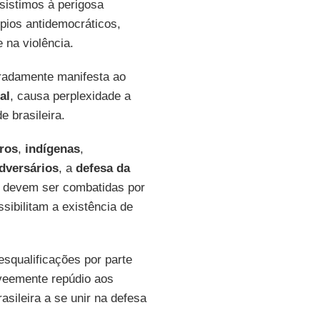
ssistimos à perigosa
ípios antidemocráticos,
 na violência.
eradamente manifesta ao
al
, causa perplexidade a
e brasileira.
ros
,
indígenas
,
dversários
, a
defesa da
e devem ser combatidas por
ssibilitam a existência de
esqualificações por parte
 veemente repúdio aos
asileira a se unir na defesa