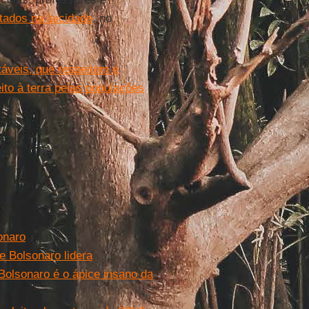
tados na laicidade
, no
.
táveis, que respeitem e
eito à terra pelas populações
onaro
 Bolsonaro lidera
Bolsonaro é o ápice insano da