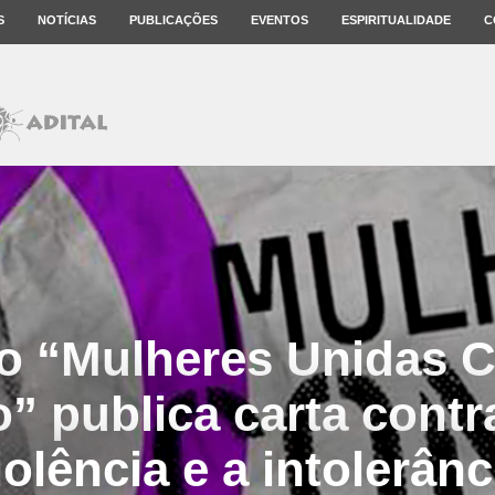
S
NOTÍCIAS
PUBLICAÇÕES
EVENTOS
ESPIRITUALIDADE
C
o “Mulheres Unidas C
” publica carta contra
iolência e a intolerânc