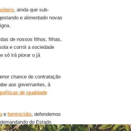
sileiro
, ainda que sub-
 gestando e alimentado novas
igna.
as de nossos filhos, filhas,
ola e corrói a sociedade
ue só irá piorar o já
enor chance de contratação
abe aos governantes, à
 políticas de igualdade
o
e
feminicídio
, defendemos
al, demandando do Estado