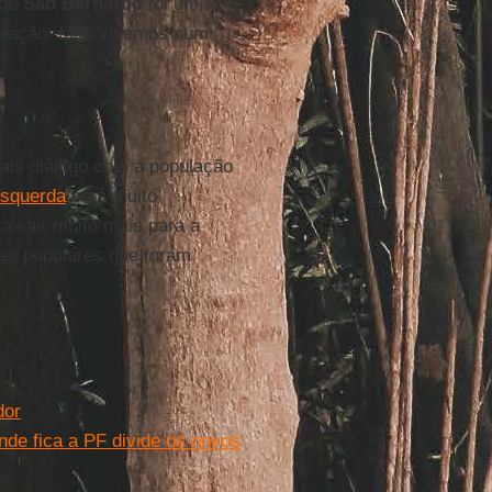
 de
São Bernardo
foi um
ebração. Mas vivemos num
ais diálogo com a população
squerda
está muito
a sair muito mais para a
res populares que foram
dor
nde fica a PF divide os novos