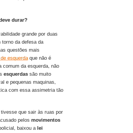
deve durar?
rabilidade grande por duas
m torno da defesa da
 nas questões mais
 de esquerda
que não é
ca comum da esquerda, não
as
esquerdas
são muito
ral e pequenas maquinas,
ática com essa assimetria tão
tivesse que sair às ruas por
cusado pelos
movimentos
olicial, baixou a
lei