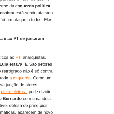
lismo da
esquerda política
,
essista
está sendo atacado.
foi um ataque a todos. Elas
la e ao PT se juntaram
ticos ao
PT
, anarquistas,
Lula
estava lá. São setores
retrógrado não é só contra
 toda a
esquerda
. Como um
sa junção de atores
o
pleito eleitoral
pode dividir
o Bernardo
com uma ideia
ivo, defesa de princípios
ramáticas, aparecem de novo