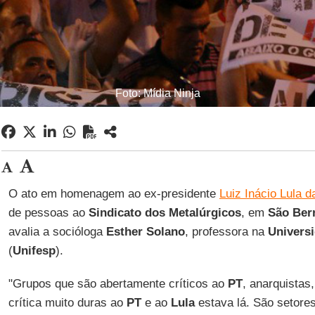
Foto: Mídia Ninja
O ato em homenagem ao ex-presidente
Luiz Inácio Lula d
de pessoas ao
Sindicato dos Metalúrgicos
, em
São Ber
avalia a socióloga
Esther Solano
, professora na
Univers
(
Unifesp
).
"Grupos que são abertamente críticos ao
PT
, anarquistas
crítica muito duras ao
PT
e ao
Lula
estava lá. São setore