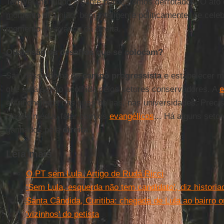
Terrível, no fundo a gente perde, fomos derrotados. O ato
momento de união, bem inteligente politicamente, de cel
momento de avanço da direita.
Quais são os desafios que se colocam?
Sair dessa bolha do
campo progressista
e estabelecer m
que está sendo acolhida pelos setores conservadores. A
e
entrincheirada nas suas bolhas, nas universidades. Precis
classe média, falar com os
evangélicos
... Há alguns seto
ganhados pela
direita
.
Leia mais
O PT sem Lula. Artigo de Rudá Ricci
‘Sem Lula, esquerda não tem candidato’, diz historia
Santa Cândida, Curitiba: chegada de Lula ao bairro o
'vizinhos' do petista