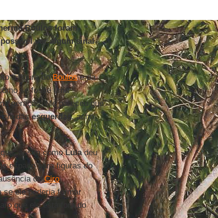
ilherme Boulos foram
possível ver algum sinal
to a figura do
Boulos
e da
 como se fosse uma
xima geração. Me pareceu que
ência das
esquerdas
, acho
é que, assim como
Lula
deu
os espaço para figuras do
 ausência do
Ciro
se ele poderia formar
aro que ele está fora do