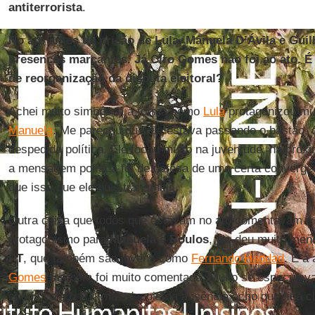
antiterrorista
.
No ato antes da prisão de Lula, Manuela D’Ávila e Gu
presenças marcantes. Já Ciro Gomes não foi ao ato. É 
de reorganização da disputa eleitoral?
Achei muito simbólica a forma como
Lula
protagonizou mui
Manuela
. Me pareceu que ele estava passando o bastão,
despedida política. Ele focou muito na juventude, na pró
a mensagem política foi de defesa de uma certa converg
que isso que ele quis transmitir.
Outra coisa que todos que estavam no ato comentavam 
protagonismo para
Manuela
e
Boulos
, ele deu muito men
PT
, que também são jovens como
Fernando Haddad
. E a
Gomes
também foi muito comentada. Muito se especulava 
chapa com o
PT
, mas depois da ausência acho que fica cl