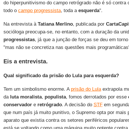
do hiperpunitivismo do campo retrógrado não é só contra o
todo o
campo progressista
, toda a
esquerda
".
Na entrevista à
Tatiana Merlino
, publicada por
CartaCapi
socióloga preocupa-se, no entanto, com a duração da un
progressistas
, já que a junção de forças se deu em torn
"mas não se concretiza nas questões mais programáticas
Eis a entrevista.
Qual significado da prisão do Lula para esquerda?
Tem um simbolismo enorme. A
prisão do Lula
extrapola mu
da
luta moralista
,
populista
, fomos derrotados por esse
conservador
e
retrógrado
. A decisão do
STF
em segunda 
que num país já muito punitivo, o Supremo opta por mais 
aparato que existia contra os setores periféricos populares
está se voltando como uma máquina muito potente contra 