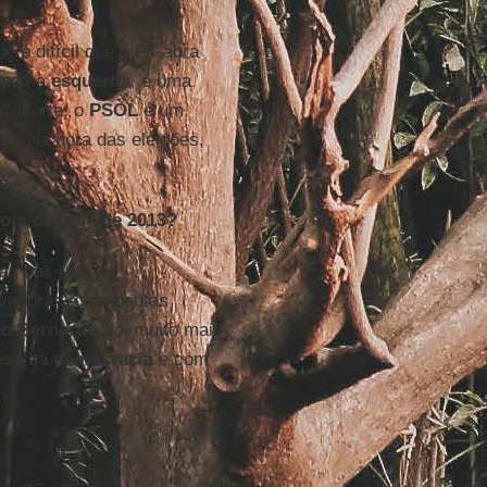
ue é difícil que o
PT
abra
rme na
esquerda
, é uma
to forte, o
PSOL
é um
do. Na hora das eleições,
 com os atos de 2013?
as nas ruas,
vadoras, com pautas
o Bernardo
, foi muito mais
fesa da
democracia
e com