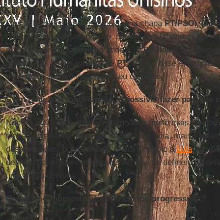
jogo.
Mas acho complicado que haja uma chapa
PT/PSOl
, porq
mão de ter candidato próprio, porque tem hegemonia eno
máquina partidária muito grande. E o
Boulos
é um candida
partido que se desagregou do
PT
. Para a base é complica
acho que cada um vai seguir seu caminho.
E em relação à mobilização, é possível fazer paralelo
Não dá, 2013 teve uma confluência de muito mais ideologi
fundamentalmente pessoas de classe média, mais conser
desagregadas, pulverizadas. O ato de apoio à
Lula
, em
Sã
definido por setores progressistas, que se definem na de
uma pauta definida.
Como vê o momento atual do campo progressista?