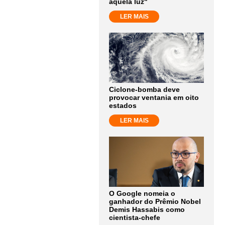
aquela luz"
LER MAIS
Ciclone-bomba deve
provocar ventania em oito
estados
LER MAIS
O Google nomeia o
ganhador do Prêmio Nobel
Demis Hassabis como
cientista-chefe