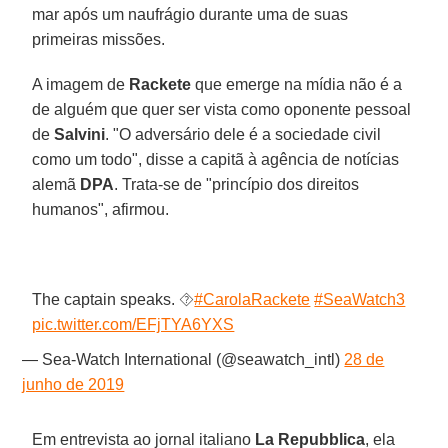
mar após um naufrágio durante uma de suas
primeiras missões.
A imagem de
Rackete
que emerge na mídia não é a
de alguém que quer ser vista como oponente pessoal
de
Salvini
. "O adversário dele é a sociedade civil
como um todo", disse a capitã à agência de notícias
alemã
DPA
. Trata-se de "princípio dos direitos
humanos", afirmou.
The captain speaks. ⯑
#CarolaRackete
#SeaWatch3
pic.twitter.com/EFjTYA6YXS
— Sea-Watch International (@seawatch_intl)
28 de
junho de 2019
Em entrevista ao jornal italiano
La Repubblica
, ela