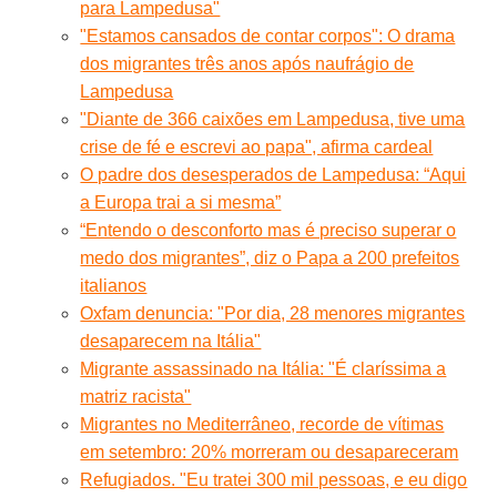
para Lampedusa"
"Estamos cansados de contar corpos": O drama
dos migrantes três anos após naufrágio de
Lampedusa
"Diante de 366 caixões em Lampedusa, tive uma
crise de fé e escrevi ao papa", afirma cardeal
O padre dos desesperados de Lampedusa: “Aqui
a Europa trai a si mesma”
“Entendo o desconforto mas é preciso superar o
medo dos migrantes”, diz o Papa a 200 prefeitos
italianos
Oxfam denuncia: "Por dia, 28 menores migrantes
desaparecem na Itália"
Migrante assassinado na Itália: "É claríssima a
matriz racista"
Migrantes no Mediterrâneo, recorde de vítimas
em setembro: 20% morreram ou desapareceram
Refugiados. "Eu tratei 300 mil pessoas, e eu digo