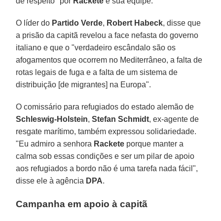
de respeito" por
Rackete
e sua equipe.
O líder do
Partido Verde
,
Robert Habeck
, disse que
a prisão da capitã revelou a face nefasta do governo
italiano e que o "verdadeiro escândalo são os
afogamentos que ocorrem no Mediterrâneo, a falta de
rotas legais de fuga e a falta de um sistema de
distribuição [de migrantes] na Europa".
O comissário para refugiados do estado alemão de
Schleswig-Holstein
,
Stefan Schmidt
, ex-agente de
resgate marítimo, também expressou solidariedade.
"Eu admiro a senhora
Rackete
porque manter a
calma sob essas condições e ser um pilar de apoio
aos refugiados a bordo não é uma tarefa nada fácil",
disse ele à agência
DPA
.
Campanha
em apoio à capitã