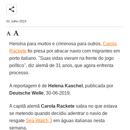
share
01 Julho 2019
Heroína para muitos e criminosa para outros,
Carola
Rackete
foi presa por atracar navio com migrantes em
porto italiano. "Suas vidas vieram na frente do jogo
político", diz alemã de 31 anos, que agora enfrenta
processo.
A reportagem é de
Helena Kaschel
, publicada por
Deutsche Welle
, 30-06-2019.
A capitã alemã
Carola Rackete
sabia no que estava
se metendo quando decidiu adentrar o navio de
resgate
Sea-Watch 3
em águas italianas nesta
semana.