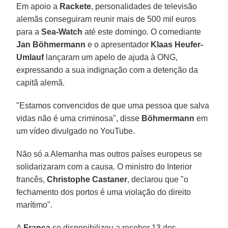
Em apoio a
Rackete
, personalidades de televisão
alemãs conseguiram reunir mais de 500 mil euros
para a
Sea-Watch
até este domingo. O comediante
Jan Böhmermann
e o apresentador
Klaas Heufer-
Umlauf
lançaram um apelo de ajuda à ONG,
expressando a sua indignação com a detenção da
capitã alemã.
"Estamos convencidos de que uma pessoa que salva
vidas não é uma criminosa", disse
Böhmermann
em
um vídeo divulgado no YouTube.
Não só a Alemanha mas outros países europeus se
solidarizaram com a causa. O ministro do Interior
francês,
Christophe Castaner
, declarou que "o
fechamento dos portos é uma violação do direito
marítimo".
A
França
se disponibilizou a receber 13 dos