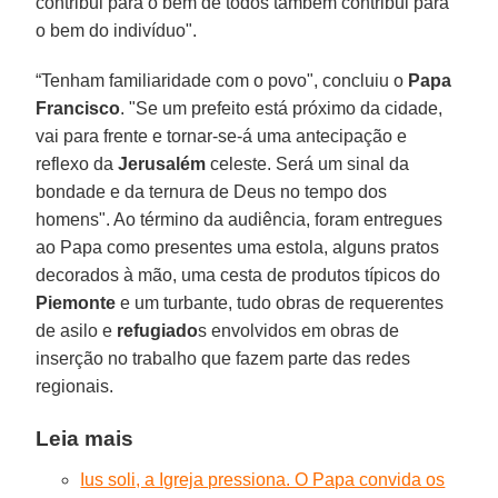
contribui para o bem de todos também contribui para
o bem do indivíduo".
“Tenham familiaridade com o povo", concluiu o
Papa
Francisco
. "Se um prefeito está próximo da cidade,
vai para frente e tornar-se-á uma antecipação e
reflexo da
Jerusalém
celeste. Será um sinal da
bondade e da ternura de Deus no tempo dos
homens". Ao término da audiência, foram entregues
ao Papa como presentes uma estola, alguns pratos
decorados à mão, uma cesta de produtos típicos do
Piemonte
e um turbante, tudo obras de requerentes
de asilo e
refugiado
s envolvidos em obras de
inserção no trabalho que fazem parte das redes
regionais.
Leia mais
Ius soli, a Igreja pressiona. O Papa convida os