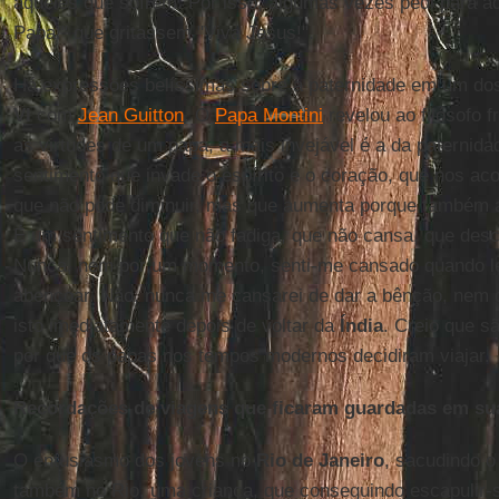
aqueles que sofrem. Por isso, algumas vezes pedi para aq
Papa!" que gritassem "Viva Jesus!".
Há expressões belíssimas sobre a paternidade em um do
VI
com
Jean Guitton
. O
Papa Montini
revelou ao filósofo f
as virtudes de um papa, a mais invejável é a da paternida
sentimento que invade o espírito e o coração, que nos ac
que não pode diminuir, mas que aumenta porque também a
É um sentimento que não fadiga, que não cansa, que des
Nunca, nem por um momento, senti-me cansado quando le
abençoar. Não, nunca me cansarei de dar a bênção, nem 
isto imediatamente depois de voltar da
Índia
. Creio que s
por que os papas nos tempos modernos decidiram viajar.
Recordações de viagens que ficaram guardadas em s
O entusiasmo dos jovens no
Rio de Janeiro
, sacudindo o
também no Rio, uma criança, que conseguindo escapulir-