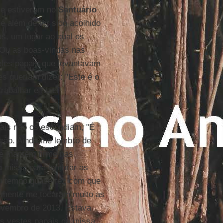
ue estiveram no
Santuário
de além de ter sido acolhido
s, um lugar ao qual os
Ou as boas-vindas nas
eles papais que levantavam
es queriam dizer: "Este é o
rabalhar e fazer
ais não os escondiam, "É
ção. Ainda me lembro de
se mantém firme nas
 a missa para lembrar as
 tempo quase fez com que
almente me tocaram muito as
novembro de 2013. Estava
s vestes papais da missa