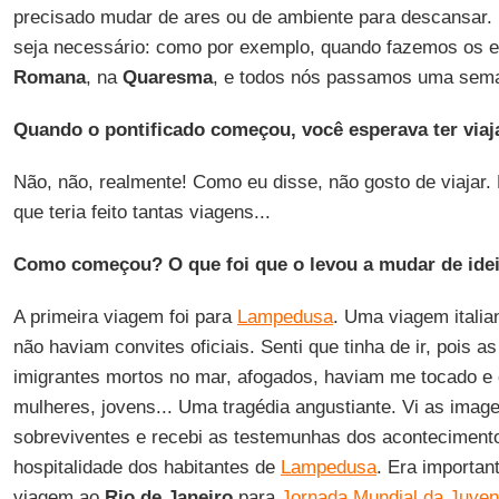
precisado mudar de ares ou de ambiente para descansar.
seja necessário: como por exemplo, quando fazemos os e
Romana
, na
Quaresma
, e todos nós passamos uma se
Quando o pontificado começou, você esperava ter viaj
Não, não, realmente! Como eu disse, não gosto de viajar.
que teria feito tantas viagens...
Como começou? O que foi que o levou a mudar de ide
A primeira viagem foi para
Lampedusa
. Uma viagem itali
não haviam convites oficiais. Senti que tinha de ir, pois a
imigrantes mortos no mar, afogados, haviam me tocado e
mulheres, jovens... Uma tragédia angustiante. Vi as imag
sobreviventes e recebi as testemunhas dos aconteciment
hospitalidade dos habitantes de
Lampedusa
. Era important
viagem ao
Rio de Janeiro
para
Jornada Mundial da Juven