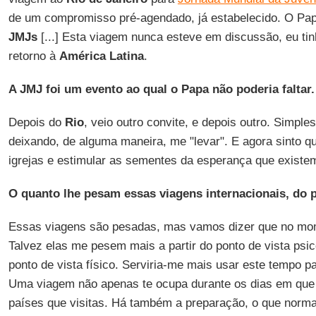
de um compromisso pré-agendado, já estabelecido. O Pap
JMJs
[...] Esta viagem nunca esteve em discussão, eu tinh
retorno à
América Latina
.
A JMJ foi um evento ao qual o Papa não poderia faltar
Depois do
Rio
, veio outro convite, e depois outro. Simpl
deixando, de alguma maneira, me "levar". E agora sinto que 
igrejas e estimular as sementes da esperança que existem
O quanto lhe pesam essas viagens internacionais, do p
Essas viagens são pesadas, mas vamos dizer que no mom
Talvez elas me pesem mais a partir do ponto de vista psico
ponto de vista físico. Serviria-me mais usar este tempo pa
Uma viagem não apenas te ocupa durante os dias em que e
países que visitas. Há também a preparação, o que norm