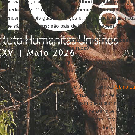
das viagens, que antes era o Dr.
Alberto Gasbarri
e agor
Rueda Beltz
. O comandante
Domenico Gianni
junta-se a
gendarmes, dois guardas suíços e, para concluir, os meus
que são muito bons: são pais de família e sabem fazer as 
O que você sente frente ao entusiasmo das pessoas q
horas para vê-lo passar pelas ruas?
O primeiro sentimento é de que quem sabe lá fora esteja
"Hosana!", mas como lemos no Evangelho, também podem 
"Crucifiquem-no!". Um segundo sentimento extraio de um 
lugar. Trata-se de uma frase que o então cardeal
Albino Lu
aplausos que um grupo de coroinhas dedicou-lhe ao recebê
menos assim: "Mas, vocês imaginam que o burrinho em q
entrada triunfal de Jerusalém poderia pensar que os apla
Papa, portanto, deve estar ciente de que ele "leva" Jesu
proximidade, intimidade e ternura para com todas as cria