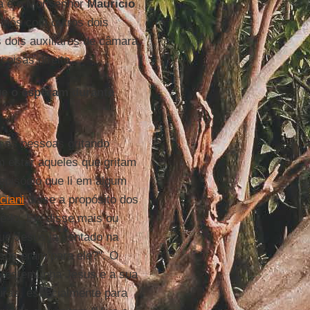
a é o Monsenhor
Mauricio
 nós com outros dois
 dois auxiliares de câmara,
coisas direito.
ue o esperam durante
m as pessoas gritando
estar aqueles que gritam
episódio que li em algum
ciani
disse a propósito dos
-lo. Ele disse mais ou
ue Jesus ia sentado na
usos eram para ele?". O
s, testemunha Jesus e a sua
turas, especialmente para