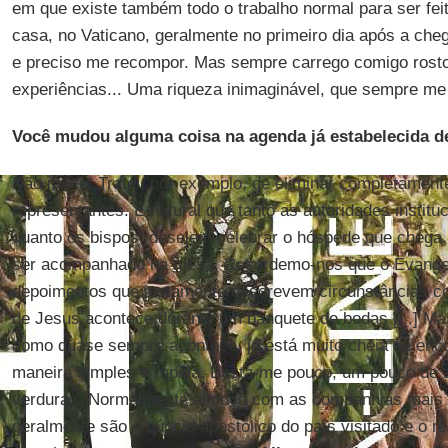
em que existe também todo o trabalho normal para ser fei
casa, no Vaticano, geralmente no primeiro dia após a ch
e preciso me recompor. Mas sempre carrego comigo rost
experiências... Uma riqueza inimaginável, que sempre me l
Você mudou alguma coisa na agenda já estabelecida d
Não muito. Tratei, por exemplo, de eliminar completamen
representantes. É natural que tanto as autoridades instituc
quanto os bispos, desejem celebrar o hóspede que chega.
ser acompanhado na mesa. Recordemo-nos que o Evangelh
depoimentos que justamente descrevem circunstâncias co
de Jesus acontece durante um banquete de bodas [...] Ma
como quase sempre acontece, já está muito cheia de enco
maneira simples e rápida. Basta-me pouco, um pouco de 
verduras. Normalmente almoço com as companhias mais es
geralmente são o núncio apostólico do país visitado e o 