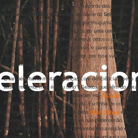
escadas correndo e me abraçou. Recordo das pessoas q
de Nossa Senhora de Madhu
, no norte do
Sri Lanka
, on
por cristãos, também fui recebido por muçulmanos e hindu
peregrinos chegam como membros de uma única família. 
Filipinas
. Ainda tenho diante de meus olhos o gesto daqu
seus filhos, para que os abençoasse, e parecia-me que el
meu tesouro, meu futuro, meu amor, por isso vale a pena t
sacrifícios".
E também havia muitas crianças com deficiência e seus p
assim mesmo, mas é meu filho". Gestos que vêm do cora
todas das pessoas que me acolheram em
Tacloban
, que 
Filipinas
. Chovia muito naquele dia. Eu tinha de celebrar
milhares de mortes provocadas pelo
Tufão Haiyan
e o mau
a viagem fosse cancelada. Mas eu não poderia não ir: re
notícias sobre esse tufão que devastou essa região em 
chovendo e eu vestia uma capa de chuva amarela sobre a