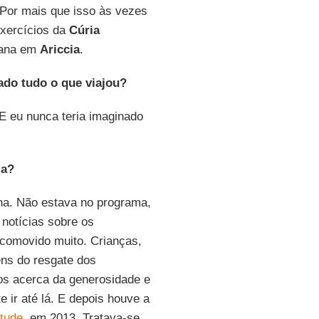
 Por mais que isso às vezes
xercícios da
Cúria
mana em
Ariccia
.
ado tudo o que viajou?
 E eu nunca teria imaginado
ia?
ana. Não estava no programa,
s notícias sobre os
 comovido muito. Crianças,
ens do resgate dos
os acerca da generosidade e
e ir até lá. E depois houve a
tude
, em 2013. Tratava-se