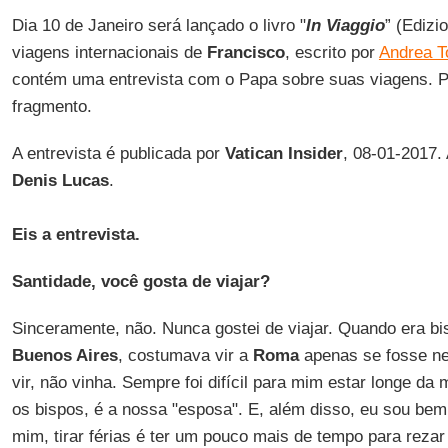
Dia 10 de Janeiro será lançado o livro "
In Viaggio
” (Edizi
viagens internacionais de
Francisco
, escrito por
Andrea To
contém uma entrevista com o Papa sobre suas viagens. 
fragmento.
A entrevista é publicada por
Vatican Insider
, 08-01-2017.
Denis Lucas
.
Eis a entrevista.
Santidade, você gosta de viajar?
Sinceramente, não. Nunca gostei de viajar. Quando era b
Buenos Aires
, costumava vir a
Roma
apenas se fosse ne
vir, não vinha. Sempre foi difícil para mim estar longe da
os bispos, é a nossa "esposa". E, além disso, eu sou bem 
mim, tirar férias é ter um pouco mais de tempo para rezar