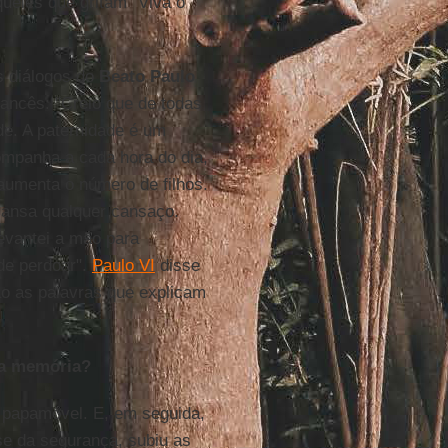
ueles que gritam "Viva o
s diálogos do
Beato Paulo
rancês: "Creio que de todas
de. A paternidade é um
ompanha a cada hora do dia,
umenta o número de filhos.
cansa qualquer cansaço.
vantei a mão para
de perdoar".
Paulo VI
disse
ão as palavras que explicam
ua memória?
 papamóvel. E, em seguida,
se da segurança, subiu as