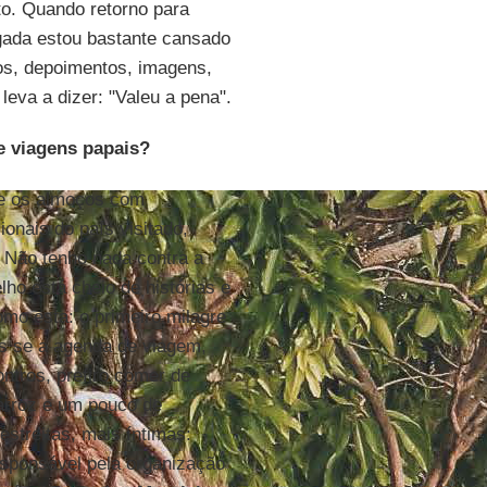
to. Quando retorno para
egada estou bastante cansado
os, depoimentos, imagens,
eva a dizer: "Valeu a pena".
e viagens papais?
te os almoços com
ionais do país visitado,
 Não tenho nada contra a
o está cheio de histórias e
mo esta: o primeiro milagre
s se a agenda de viagem,
ntros, prefiro comer de
arroz e um pouco de
treitas, mais íntimas:
responsável pela organização