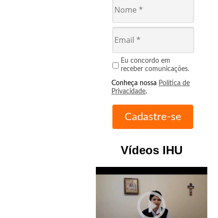
Eu concordo em
receber comunicações.
Conheça nossa
Política de
Privacidade
.
Vídeos IHU
play_circle_outline