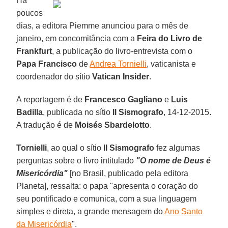
Há
poucos
dias, a editora Piemme anunciou para o mês de
janeiro, em concomitância com a
Feira do Livro de
Frankfurt
, a publicação do livro-entrevista com o
Papa Francisco
de
Andrea Tornielli
, vaticanista e
coordenador do sítio
Vatican Insider
.
A reportagem é de
Francesco Gagliano
e
Luis
Badilla
, publicada no sítio
Il Sismografo
, 14-12-2015.
A tradução é de
Moisés Sbardelotto
.
Tornielli
, ao qual o sítio
Il Sismografo
fez algumas
perguntas sobre o livro intitulado
"O nome de Deus é
Misericórdia"
[no Brasil, publicado pela editora
Planeta], ressalta: o papa "apresenta o coração do
seu pontificado e comunica, com a sua linguagem
simples e direta, a grande mensagem do
Ano Santo
da Misericórdia
".