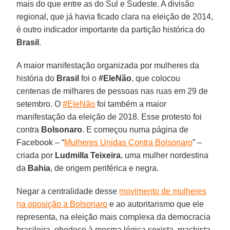
mais do que entre as do Sul e Sudeste. A divisão
regional, que já havia ficado clara na eleição de 2014,
é outro indicador importante da partição histórica do
Brasil
.
A maior manifestação organizada por mulheres da
história do
Brasil
foi o
#EleNão
, que colocou
centenas de milhares de pessoas nas ruas em 29 de
setembro. O
#EleNão
foi também a maior
manifestação da eleição de 2018. Esse protesto foi
contra
Bolsonaro
. E começou numa página de
Facebook – “
Mulheres Unidas Contra Bolsonaro
” –
criada por
Ludmilla Teixeira
, uma mulher nordestina
da
Bahia
, de origem periférica e negra.
Negar a centralidade desse
movimento de mulheres
na oposição a Bolsonaro
e ao autoritarismo que ele
representa, na eleição mais complexa da democracia
brasileira, obedece à mesma lógica sexista, machista