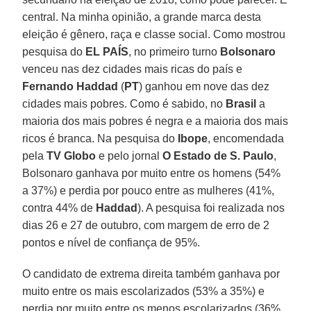
central. Na minha opinião, a grande marca desta
eleição é gênero, raça e classe social. Como mostrou
pesquisa do
EL PAÍS
, no primeiro turno
Bolsonaro
venceu nas dez cidades mais ricas do país e
Fernando Haddad
(
PT
) ganhou em nove das dez
cidades mais pobres. Como é sabido, no
Brasil
a
maioria dos mais pobres é negra e a maioria dos mais
ricos é branca. Na pesquisa do
Ibope
, encomendada
pela
TV Globo
e pelo jornal
O Estado de S. Paulo
,
Bolsonaro ganhava por muito entre os homens (54%
a 37%) e perdia por pouco entre as mulheres (41%,
contra 44% de
Haddad
). A pesquisa foi realizada nos
dias 26 e 27 de outubro, com margem de erro de 2
pontos e nível de confiança de 95%.
O candidato de extrema direita também ganhava por
muito entre os mais escolarizados (53% a 35%) e
perdia por muito entre os menos escolarizados (36%,