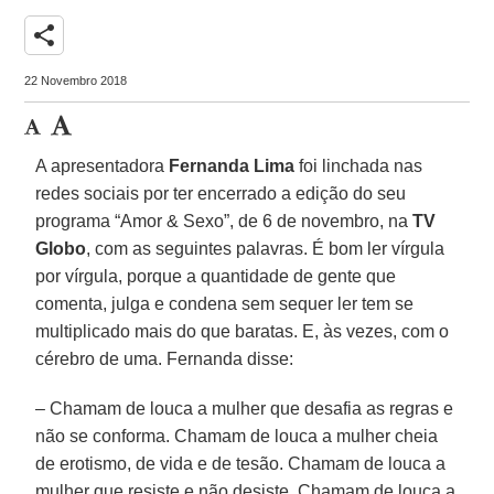
share
22 Novembro 2018
A apresentadora
Fernanda Lima
foi linchada nas
redes sociais por ter encerrado a edição do seu
programa “Amor & Sexo”, de 6 de novembro, na
TV
Globo
, com as seguintes palavras. É bom ler vírgula
por vírgula, porque a quantidade de gente que
comenta, julga e condena sem sequer ler tem se
multiplicado mais do que baratas. E, às vezes, com o
cérebro de uma. Fernanda disse:
– Chamam de louca a mulher que desafia as regras e
não se conforma. Chamam de louca a mulher cheia
de erotismo, de vida e de tesão. Chamam de louca a
mulher que resiste e não desiste. Chamam de louca a