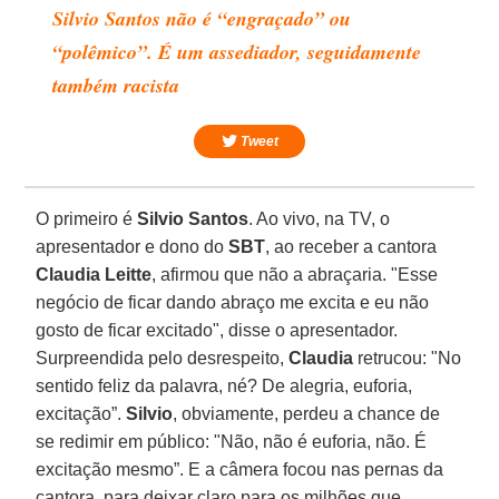
Silvio Santos não é “engraçado” ou
“polêmico”. É um assediador, seguidamente
também racista
Tweet
O primeiro é
Silvio Santos
. Ao vivo, na TV, o
apresentador e dono do
SBT
, ao receber a cantora
Claudia Leitte
, afirmou que não a abraçaria. "Esse
negócio de ficar dando abraço me excita e eu não
gosto de ficar excitado", disse o apresentador.
Surpreendida pelo desrespeito,
Claudia
retrucou: "No
sentido feliz da palavra, né? De alegria, euforia,
excitação”.
Silvio
, obviamente, perdeu a chance de
se redimir em público: "Não, não é euforia, não. É
excitação mesmo”. E a câmera focou nas pernas da
cantora, para deixar claro para os milhões que