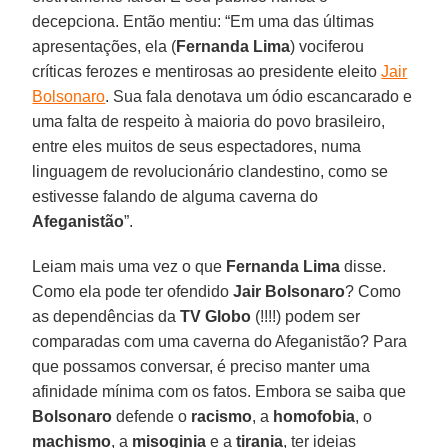
decepciona. Então mentiu: “Em uma das últimas
apresentações, ela (
Fernanda Lima
) vociferou
críticas ferozes e mentirosas ao presidente eleito
Jair
Bolsonaro
. Sua fala denotava um ódio escancarado e
uma falta de respeito à maioria do povo brasileiro,
entre eles muitos de seus espectadores, numa
linguagem de revolucionário clandestino, como se
estivesse falando de alguma caverna do
Afeganistão
”.
Leiam mais uma vez o que
Fernanda Lima
disse.
Como ela pode ter ofendido
Jair Bolsonaro
? Como
as dependências da
TV Globo
(!!!!) podem ser
comparadas com uma caverna do Afeganistão? Para
que possamos conversar, é preciso manter uma
afinidade mínima com os fatos. Embora se saiba que
Bolsonaro
defende o
racismo
, a
homofobia
, o
machismo
, a
misoginia
e a
tirania
, ter ideias