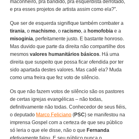
maconheiro, pra bandido, pra esquerdista derrotado,
e pra esses projetos de artista assim como ela?”.
Que ser de esquerda signifique também combater a
tirania
, o
machismo
, o
racismo
, a
homofobia
e a
misoginia
, perfeitamente justo. E bastante honroso.
Mas duvido que parte da direita não compartilhe dos
mesmos
valores humanitários básicos
. Há uma
direita que suspeito que possa ficar ofendida por ter
sido apartada destes valores. Mas cadê ela? Muda
como uma freira que fez voto de silêncio.
Os que não fazem votos de silêncio são os pastores
de certas igrejas evangélicas – não todas,
definitivamente não todas. Conhecedor de seus fiéis,
o deputado
Marco Feliciano
(
PSC
) se manifestou na
imprensa Gospel com a certeza de que seu público
só leria o que ele disse, não o que
Fernanda
efetivamente falou. E seu público nunca o