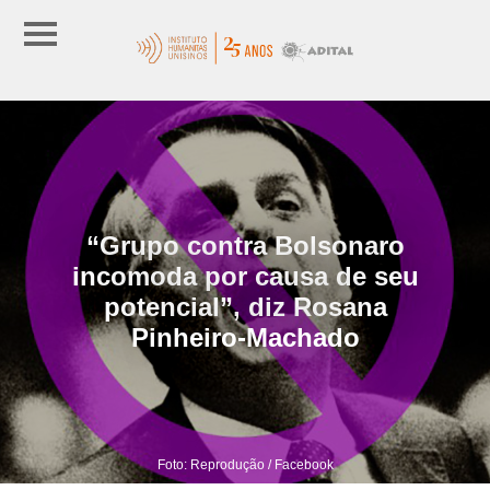
“Grupo contra Bolsonaro
incomoda por causa de seu
potencial”, diz Rosana
Pinheiro-Machado
Foto: Reprodução / Facebook