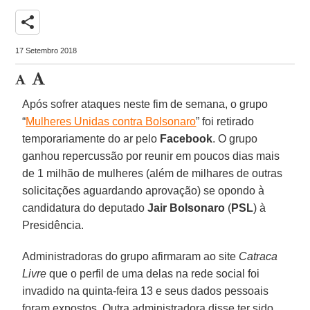
share
17 Setembro 2018
Após sofrer ataques neste fim de semana, o grupo
“
Mulheres Unidas contra Bolsonaro
” foi retirado
temporariamente do ar pelo
Facebook
. O grupo
ganhou repercussão por reunir em poucos dias mais
de 1 milhão de mulheres (além de milhares de outras
solicitações aguardando aprovação) se opondo à
candidatura do deputado
Jair Bolsonaro
(
PSL
) à
Presidência.
Administradoras do grupo afirmaram ao site
Catraca
Livre
que o perfil de uma delas na rede social foi
invadido na quinta-feira 13 e seus dados pessoais
foram expostos. Outra administradora disse ter sido