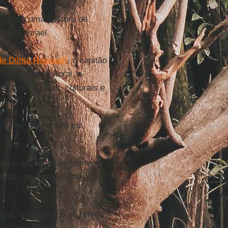
olítica uma postura de
do de Israel.
e Dilma Rousseff
, o capitão
 campanha eleitoral, o
ações políticas, culturais e
, disse
Bolsonaro
em
ael
e apoia um alinhamento
ional como presidente ao
oal, o americano se referiu