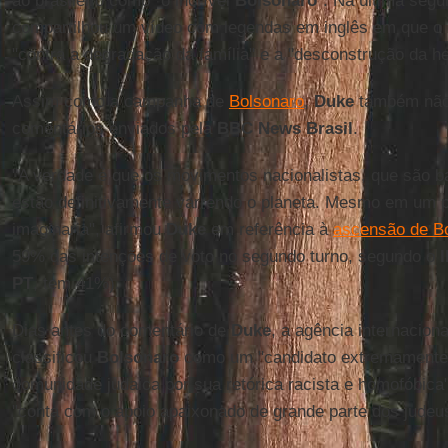
ao brasileiro como "o incrível
Bolsonaro
". Na última segu
compartilhou um vídeo com legendas em inglês em que o 
"contra a degradação da família" e a "desconstrução da h
Assim como a campanha de
Bolsonaro
,
Duke
também não 
comentários enviados pela
BBC News Brasil
.
"A verdade é que os movimentos nacionalistas, que são 
estão definitivamente varrendo o planeta. Mesmo em um 
imaginaria", afirmou
Duke
em referência à
ascensão de B
59% das intenções de voto no segundo turno, segundo o
PT
, tem 41%).
Dias antes do comentário de
Duke
, a agência internacion
classificou
Bolsonaro
como um "candidato extremament
comunidade judaica por sua retórica racista e homofóbica"
"conta com o apoio apaixonado de grande parte dos judeu