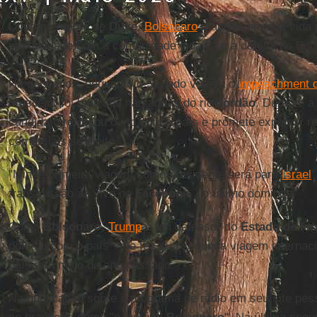
Diferentemente de
Duke
,
Bolsonaro
mantém em sua vida p
proximidade com a comunidade judaica e a defesa do Esta
Há dois anos, enquanto o Senado votava o
impeachment d
brasileiro foi batizado nas águas do rio
Jordão
. Durante a
candidato reforçou o elo com o país e promete expandir rel
comerciais se eleito.
"Minha primeira viagem como presidente será para
Israel
"
transmissão ao vivo no
Facebook
, no último domingo.
Como
Bolsonaro
,
Trump
é um defensor do
Estado de Isr
político com o país - ele fez sua segunda viagem internac
país, em maio do ano passado.
Na publicação sobre o programa de rádio em seu site pess