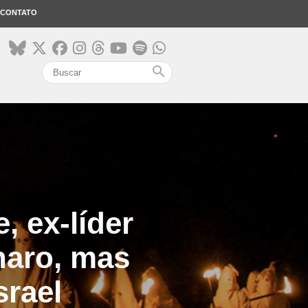
CONTATO
search
, ex-líder
naro, mas
srael