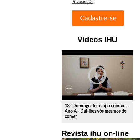
Privacidade
.
Vídeos IHU
play_circle_outline
18º Domingo do tempo comum -
Ano A - Dai-lhes vós mesmos de
comer
Revista ihu on-line