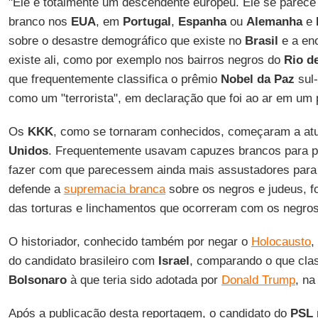
"Ele é totalmente um descendente europeu. Ele se pare
branco nos
EUA
, em
Portugal
,
Espanha
ou
Alemanha
e
sobre o desastre demográfico que existe no
Brasil
e a en
existe ali, como por exemplo nos bairros negros do
Rio d
que frequentemente classifica o prêmio
Nobel da Paz
sul-
como um "terrorista", em declaração que foi ao ar em um 
Os
KKK
, como se tornaram conhecidos, começaram a at
Unidos
. Frequentemente usavam capuzes brancos para pr
fazer com que parecessem ainda mais assustadores para 
defende a
supremacia branca
sobre os negros e judeus, f
das torturas e linchamentos que ocorreram com os negros
O historiador, conhecido também por negar o
Holocausto
,
do candidato brasileiro com
Israel
, comparando o que clas
Bolsonaro
à que teria sido adotada por
Donald Trump
, na
Após a publicação desta reportagem, o candidato do
PSL