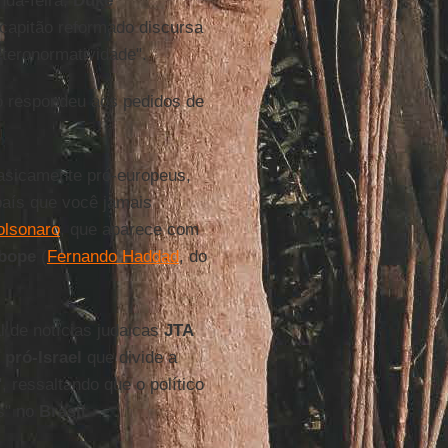
nda-feira,
Duke
capitão reformado discursa
eteronormatividade".
respondeu aos pedidos de
basicamente pró-europeus,
país que você jamais
olsonaro
, que aparece com
Ibope
(
Fernando Haddad
, do
al de notícias judaicas
JTA
e
pró-Israel
que divide a
, ressaltando que o político
s" no
Brasil
.