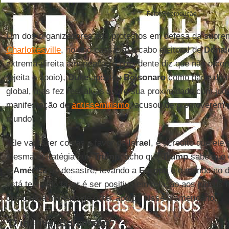
Foto: Reprodução
Um dos organizadores dos protestos em defesa da supre
Charlottesville
, no ano passado, e cabo eleitoral de
Donal
extrema-direita americana (o presidente diz que não o c
rejeita o apoio),
Duke
apontou
Bolsonaro
como parte de u
global, mas fez ressalvas sobre sua proximidade com ju
manifestação de
antissemitismo
, acusou de promoverem 
mundo".
"Ele vai fazer coisas a favor de
Israel
, e acredito que ele
mesma estratégia que
Trump
: acho que
Trump
sabe que o
a
América
ao desastre, levando a
Europa
e o mundo ao de
está tentando fazer é ser positivo em relação aos judeus
como uma maneira de obter apoio", disse o americano.
'O incrível Bolsonaro'