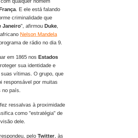
ce com qualquer homem
França
. E ele está falando
orme criminalidade que
e Janeiro
", afirmou
Duke
,
africano
Nelson Mandela
programa de rádio no dia 9.
uar em 1865 nos
Estados
oteger sua identidade e
suas vítimas. O grupo, que
oi responsável por muitas
 no país.
 fez ressalvas à proximidade
sifica como "estratégia" de
 visão dele.
respondeu, pelo
Twitter
, às