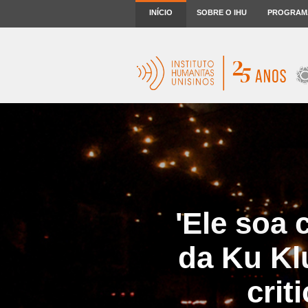
INÍCIO
SOBRE O IHU
PROGRAM
'Ele soa 
da Ku Kl
crit