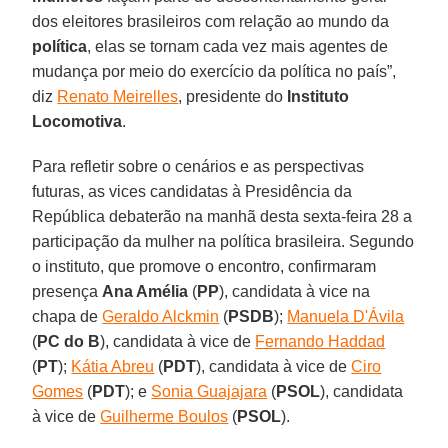
dos eleitores brasileiros com relação ao mundo da
política
, elas se tornam cada vez mais agentes de
mudança por meio do exercício da política no país”,
diz
Renato Meirelles
, presidente do
Instituto
Locomotiva
.
Para refletir sobre o cenários e as perspectivas
futuras, as vices candidatas à Presidência da
República debaterão na manhã desta sexta-feira 28 a
participação da mulher na política brasileira. Segundo
o instituto, que promove o encontro, confirmaram
presença
Ana Amélia
(
PP
), candidata à vice na
chapa de
Geraldo Alckmin
(
PSDB
);
Manuela D'Ávila
(
PC do B
), candidata à vice de
Fernando Haddad
(
PT
);
Kátia Abreu
(
PDT
), candidata à vice de
Ciro
Gomes
(
PDT
); e
Sonia Guajajara
(
PSOL
), candidata
à vice de
Guilherme Boulos
(
PSOL
).