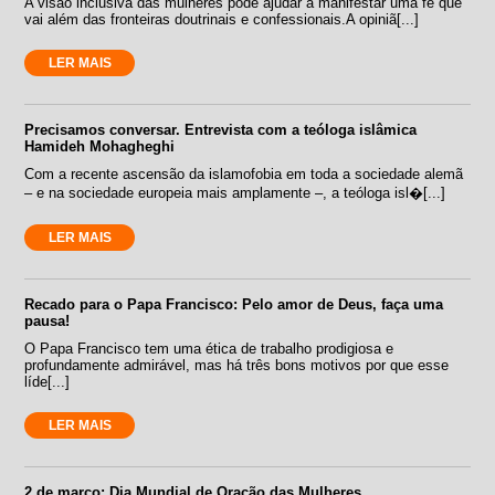
A visão inclusiva das mulheres pode ajudar a manifestar uma fé que
vai além das fronteiras doutrinais e confessionais.A opiniã[...]
LER MAIS
Precisamos conversar. Entrevista com a teóloga islâmica
Hamideh Mohagheghi
Com a recente ascensão da islamofobia em toda a sociedade alemã
– e na sociedade europeia mais amplamente –, a teóloga isl�[...]
LER MAIS
Recado para o Papa Francisco: Pelo amor de Deus, faça uma
pausa!
O Papa Francisco tem uma ética de trabalho prodigiosa e
profundamente admirável, mas há três bons motivos por que esse
líde[...]
LER MAIS
2 de março: Dia Mundial de Oração das Mulheres