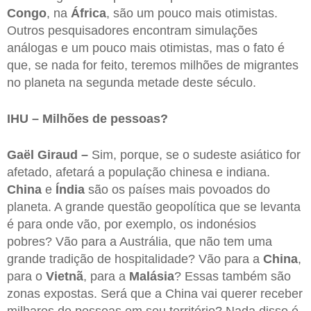
Congo
, na
África
, são um pouco mais otimistas.
Outros pesquisadores encontram simulações
análogas e um pouco mais otimistas, mas o fato é
que, se nada for feito, teremos milhões de migrantes
no planeta na segunda metade deste século.
IHU – Milhões de pessoas?
Gaël Giraud –
Sim, porque, se o sudeste asiático for
afetado, afetará a população chinesa e indiana.
China
e
Índia
são os países mais povoados do
planeta. A grande questão geopolítica que se levanta
é para onde vão, por exemplo, os indonésios
pobres? Vão para a Austrália, que não tem uma
grande tradição de hospitalidade? Vão para a
China
,
para o
Vietnã
, para a
Malásia
? Essas também são
zonas expostas. Será que a China vai querer receber
milhares de pessoas em seu território? Nada disso é