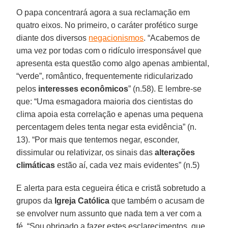
O papa concentrará agora a sua reclamação em
quatro eixos. No primeiro, o caráter profético surge
diante dos diversos
negacionismos
. “Acabemos de
uma vez por todas com o ridículo irresponsável que
apresenta esta questão como algo apenas ambiental,
“verde”, romântico, frequentemente ridicularizado
pelos
interesses econômicos
” (n.58). E lembre-se
que: “Uma esmagadora maioria dos cientistas do
clima apoia esta correlação e apenas uma pequena
percentagem deles tenta negar esta evidência” (n.
13). “Por mais que tentemos negar, esconder,
dissimular ou relativizar, os sinais das
alterações
climáticas
estão aí, cada vez mais evidentes” (n.5)
E alerta para esta cegueira ética e cristã sobretudo a
grupos da
Igreja Católica
que também o acusam de
se envolver num assunto que nada tem a ver com a
fé. “Sou obrigado a fazer estes esclarecimentos, que