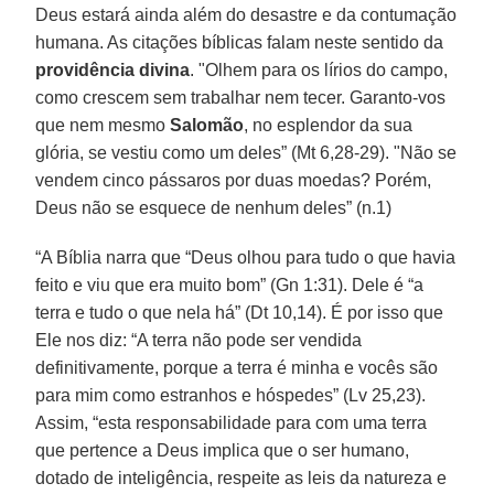
Deus estará ainda além do desastre e da contumação
humana. As citações bíblicas falam neste sentido da
providência divina
. "Olhem para os lírios do campo,
como crescem sem trabalhar nem tecer. Garanto-vos
que nem mesmo
Salomão
, no esplendor da sua
glória, se vestiu como um deles” (Mt 6,28-29). "Não se
vendem cinco pássaros por duas moedas? Porém,
Deus não se esquece de nenhum deles” (n.1)
“A Bíblia narra que “Deus olhou para tudo o que havia
feito e viu que era muito bom” (Gn 1:31). Dele é “a
terra e tudo o que nela há” (Dt 10,14). É por isso que
Ele nos diz: “A terra não pode ser vendida
definitivamente, porque a terra é minha e vocês são
para mim como estranhos e hóspedes” (Lv 25,23).
Assim, “esta responsabilidade para com uma terra
que pertence a Deus implica que o ser humano,
dotado de inteligência, respeite as leis da natureza e