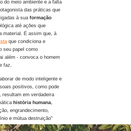
ão do meio ambiente e a falta
tagonista das práticas que
ligadas à sua
formação
ológica até ações que
a material. É assim que, à
ista
que condiciona e
 o seu papel como
vai além - convoca o homem
e faz.
aborar de modo inteligente e
ssoais positivos, como pode
, resultam em verdadeira
mática
história humana
,
ção, engrandecimento,
ínio e mútua destruição”