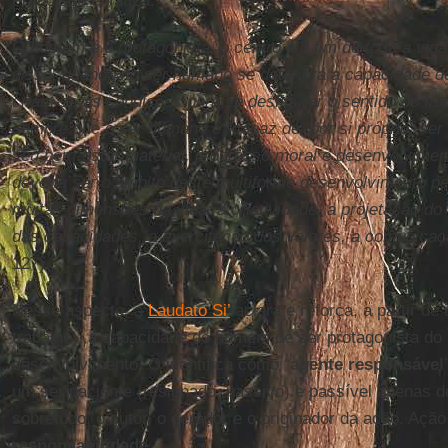
Francisco enfatiza:
O homem é o protagonista, o centro e o fim de toda a vid
disso, quando no ser humano se deteriora a capacidade de
criam-se as condições para se desfigurar o sentido do tr
sempre que o ser humano é “capaz de, por si próprio, ser
seu bem-estar material, progresso moral e desenvolvimento
deveria ser o âmbito deste multiforme desenvolvimento p
muitas dimensões da vida: a criatividade, a projetação do
das capacidades, a exercitação dos valores, a comunicaçã
127).
Nesse aspecto, a
Laudato Si’
aclara e reforça, a partir d
trabalho), a capacidade do homem de ser protagonista do 
desenvolvimento. O identifica como “
agente responsável
um ser paciente (resignado, passivo) e passível apenas d
sobretudo, o autor, o gerador e o originador da ação. Açã
responsabilidade
.