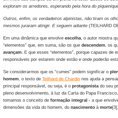
exploram os arredores, esperando pela hora do piqueniqu
Outros, enfim, os verdadeiros alpinistas, não tiram os ol
mesmos juraram atingir. E seguem adiante
(TEILHARD DE 
Em uma dinâmica que envolve
escolha
, o autor mostra qu
“elementos” que, em suma, são os que
descendem
, os q
avançam
. E que esses “elementos”, porque capazes de es
responsáveis por estarem onde estão e onde poderão esta
Se considerarmos que os “cumes” podem significar o
ple
homem
, o texto de
Teilhard de Chardin
nos ajuda a pensar
principal responsável, ou seja, é o
protagonista
do seu pr
pleno desenvolvimento, à luz da Carta do Papa Francisco
tomamos o conceito de
formação integral
- a que envolv
dimensões da vida do homem, do
nascimento
à
morte
[3]