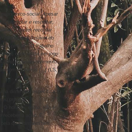
a econômico-social. Apesar
 contemplar e respeitar,
abalho. Convém recordar
 o agente responsável do
 espiritual”. O trabalho
essoal, onde estão em jogo
 futuro, o desenvolvimento
o com os outros [...]
(LS,
e uma dimensão específica (o
seu próprio
”. O homem, então, não é
e receber a ação. É,
o pela qual também tem