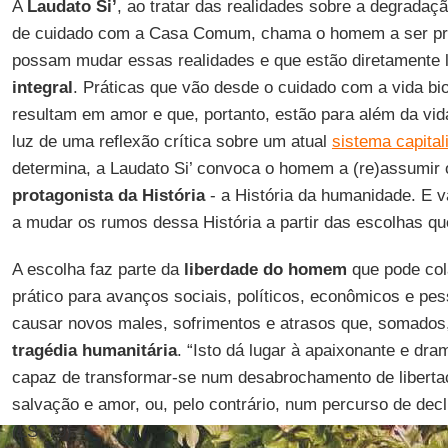
A
Laudato Si’
, ao tratar das realidades sobre a degradaç
de cuidado com a Casa Comum, chama o homem a ser pro
possam mudar essas realidades e que estão diretamente 
integral
. Práticas que vão desde o cuidado com a vida bi
resultam em amor e que, portanto, estão para além da vid
luz de uma reflexão crítica sobre um atual
sistema capital
determina, a Laudato Si’ convoca o homem a (re)assumir
protagonista da História
- a História da humanidade. E 
a mudar os rumos dessa História a partir das escolhas qu
A escolha faz parte da
liberdade do homem
que pode col
prático para avanços sociais, políticos, econômicos e pe
causar novos males, sofrimentos e atrasos que, somados
tragédia humanitária
. “Isto dá lugar à apaixonante e dra
capaz de transformar-se num desabrochamento de liberta
salvação e amor, ou, pelo contrário, num percurso de decl
(LS, 79).