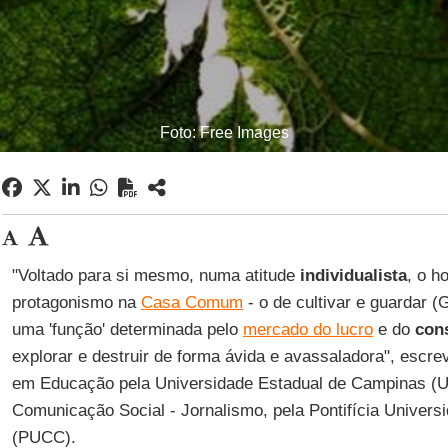
Foto: Free Images
"Voltado para si mesmo, numa atitude
individualista
, o h
protagonismo na
Casa Comum
- o de cultivar e guardar (
uma 'função' determinada pelo
mercado do lucro
e do
con
explorar e destruir de forma ávida e avassaladora", escr
em Educação pela Universidade Estadual de Campinas (
Comunicação Social - Jornalismo, pela Pontifícia Univer
(PUCC).