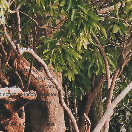
omem deixou de exercer seu
Gn 2, 15). Passou, assim, a
nsumo sem medida
- a de
e movimento, tornaram-se
ram do homem a
a não ser esse o interesse
ma
de um sistema capitalista,
o nega ou negligencia sua
unstâncias que o cercam.
ofrer ao longo da história,
e escolher
. Voltemos à
stagnar ou avançar.
exemplo, a Carta do Papa