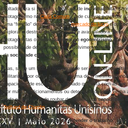
Voltado para si mesmo, numa atitude
individualista
, o h
protagonismo na
Casa Comum
- o de cultivar e guardar (
uma “função” determinada pelo
mercado do lucro
e do
co
explorar e destruir de forma ávida e avassaladora. Ness
protagonistas o
individualismo
e o
egocentrismo
que ti
possibilidade de um pleno desenvolvimento, tendo em vist
da
sociedade capitalista
.
Mas, se de um lado, o homem pode ser considerado
víti
utilitarista, por outro, pode ser vítima de si mesmo quand
capacidade de escolha, conformado que está com as circ
Por mais condicionamentos ou determinações que venha a s
nada e ninguém pode roubar do homem sua
capacidade d
Teilhard de Chardin
- o homem pode escolher descender, e
Ao tratar da “
necessidade de defender o trabalho
”, por 