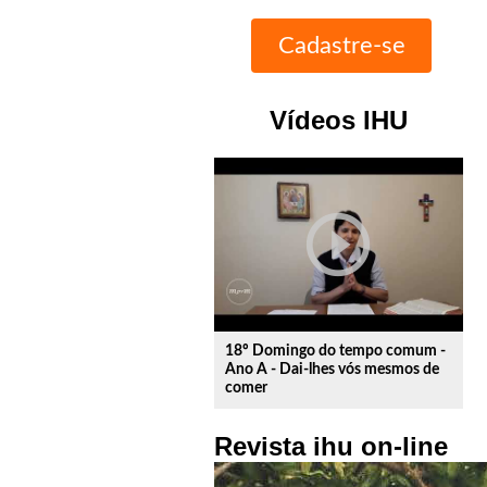
Vídeos IHU
play_circle_outline
18º Domingo do tempo comum -
Ano A - Dai-lhes vós mesmos de
comer
Revista ihu on-line