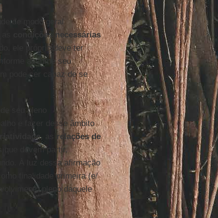
ade de modo geral
r as
condições necessárias
o, ele próprio deve ter
conforme assume seu
em pode ser capaz de se
de seu pleno
alho e fazer desse âmbito
riatividade
, as
relações de
s que devem partir,
ndo. À luz dessa afirmação
o finalidade primeira (e/
nvolvimento pleno daquele