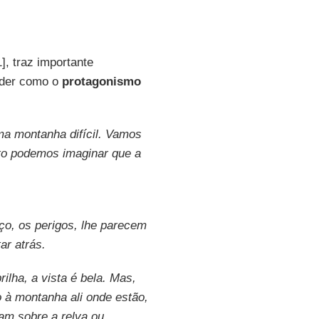
1], traz importante
nder como o
protagonismo
a montanha difícil. Vamos
to podemos imaginar que a
o, os perigos, lhe parecem
ar atrás.
ilha, a vista é bela. Mas,
o à montanha ali onde estão,
am sobre a relva ou