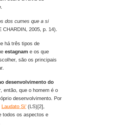
e.
hos dos cumes que a si
CHARDIN, 2005, p. 14).
e há três tipos de
ue
estagnam
e os que
colher, são os principais
r.
no desenvolvimento do
, então, que o homem é o
óprio desenvolvimento. Por
,
Laudato Si’
(LS)[2],
e todos os aspectos e
.