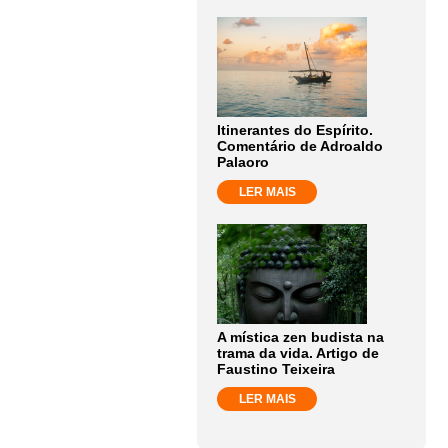
Itinerantes do Espírito.
Comentário de Adroaldo
Palaoro
LER MAIS
A mística zen budista na
trama da vida. Artigo de
Faustino Teixeira
LER MAIS