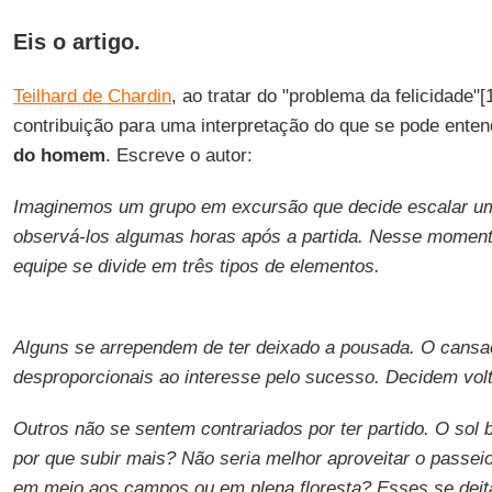
Eis o artigo.
Teilhard de Chardin
, ao tratar do "problema da felicidade"[
contribuição para uma interpretação do que se pode ente
do homem
. Escreve o autor:
Imaginemos um grupo em excursão que decide escalar um
observá-los algumas horas após a partida. Nesse momen
equipe se divide em três tipos de elementos.
Alguns se arrependem de ter deixado a pousada. O cansaç
desproporcionais ao interesse pelo sucesso. Decidem volt
Outros não se sentem contrariados por ter partido. O sol br
por que subir mais? Não seria melhor aproveitar o passei
em meio aos campos ou em plena floresta? Esses se deit