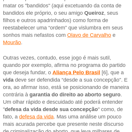
matar os "bandidos" (aqui excetuando da conta de
bandidos ele próprio, o seu amigo
Queiroz
, seus
filhos e outros apadrinhados) como forma de
reestabelecer uma “ordem” que vislumbra em seus
sonhos mais nefastos com
Olavo de Carvalho
e
Mourão
.
Outras vezes, contudo, esse jogo é mais sutil,
quando por exemplo, afirma no programa do partido
que deseja fundar, o
Aliança Pelo Brasil
[6], que a
vida
deve ser defendida “desde a sua concepção”. E
ora, ao afirmar isso, está se posicionando de maneira
contrária à
garantia do direito ao aborto seguro
.
Um olhar rápido e descuidado até poderá entender
"
defesa da vida desde sua concepção
" como, de
fato, a
defesa da vida
. Mas uma análise um pouco
mais acurada percebe que presente neste discurso
de criminalização do aborto, que leva milhares de