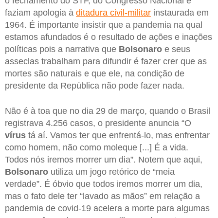
o fechamento do STF, do Congresso Nacional e
faziam apologia à
ditadura civil-militar
instaurada em
1964. É importante insistir que a pandemia na qual
estamos afundados é o resultado de ações e inações
políticas pois a narrativa que
Bolsonaro
e seus
asseclas trabalham para difundir é fazer crer que as
mortes são naturais e que ele, na condição de
presidente da República não pode fazer nada.
Não é à toa que no dia 29 de março, quando o Brasil
registrava 4.256 casos, o presidente anuncia “O
vírus
tá aí. Vamos ter que enfrentá-lo, mas enfrentar
como homem, não como moleque [...] É a vida.
Todos nós iremos morrer um dia”. Notem que aqui,
Bolsonaro
utiliza um jogo retórico de “meia
verdade”. É óbvio que todos iremos morrer um dia,
mas o fato dele ter “lavado as mãos” em relação a
pandemia de covid-19 acelera a morte para algumas