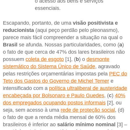
o acesso aos bens e serviços
essenciais.
Escapando, portanto, de uma
visão positivista e
reducionista
(aqui peço perdão pelo pleonasmo),
parece mais fácil compreender a situação na qual o
Brasil
se afunda. Nossas particularidades, como (
a
)
o fato de que cerca de 47% dos lares brasileiros não
possuem
coleta de esgoto
[1], (
b
) o
desmonte
sistemático do Sistema Único de Saúde
, agravado
pelas restrições orçamentárias impostas pela
PEC do
Teto dos Gastos do Governo de Michel Temer
e
intensificado com a
política ultraliberal de austeridade
encabeçada por Bolsonaro e Paulo Guedes
, (
c
)
40%
dos empregados ocupando postos informais
[2], ou
seja, sem acesso à uma
rede de proteção social
, (d)
o fato de que a renda média mensal de 60% dos
brasileiros é inferior ao
salário mínimo nominal
[3] –