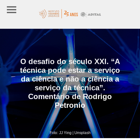
O desafio do século XXI. “A
técnica pode estar a serviço
da ciência e não a ciência a
serviço da técnica”.
Comentário de Rodrigo
Petronio
Foto: JJ Ying | Unsplash