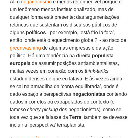
Ali o
negacionismo
é menos reconhecível porque é
um fenômeno menos institucionalizado, mas de
qualquer forma está presente: das argumentações
retóricas que sustentam os discursos públicos de
alguns
políticos
- por exemplo, ‘está frio lá fora’,
então ‘onde está o aquecimento global?’ - ao risco de
greenwashing
de algumas empresas e da ação
política. Há uma tendência na
direita populista
europeia
de assumir posições antiambientalistas,
muitas vezes em conexão com os
think-tanks
estadunidenses de que eu falava. E às vezes ainda
se cai na armadilha da ‘conta equilibrada’, onde é
dado espaço a perspectivas
negacionistas
contendo
dados incorretos ou extrapolados do contexto (o
famoso
cherry-picking
dos negacionistas): como se
toda vez que se falasse da
Terra
, também se devesse
incluir a ‘perspectiva’ terraplanista.