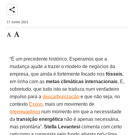
share
17 Junho 2021
“É um precedente histórico. Esperamos que a
mudança ajude a trazer o modelo de negócios da
empresa, que ainda é fortemente focado nos
fósseis
,
em linha com as
metas climáticas internacionais
. E,
sobretudo, que tudo isto se traduza num verdadeiro
impulso para a
descarbonização
e que não seja, no
contexto
Exxon
, mais um movimento de
greenwashing
num momento em que a necessidade
da
transição energética
não é apenas necessária,
mas prioritária”.
Stella Levantesi
comenta com certo
ceticismo a conquista pelo fundo ativista pró-clima,