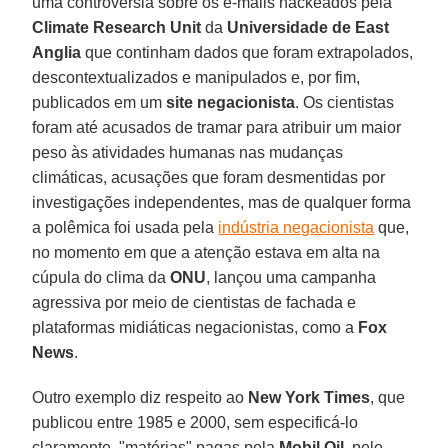
uma controvérsia sobre os e-mails hackeados pela
Climate Research Unit
da
Universidade de East
Anglia
que continham dados que foram extrapolados,
descontextualizados e manipulados e, por fim,
publicados em um
site negacionista
. Os cientistas
foram até acusados de tramar para atribuir um maior
peso às atividades humanas nas mudanças
climáticas, acusações que foram desmentidas por
investigações independentes, mas de qualquer forma
a polêmica foi usada pela
indústria negacionista
que,
no momento em que a atenção estava em alta na
cúpula do clima da
ONU
, lançou uma campanha
agressiva por meio de cientistas de fachada e
plataformas midiáticas negacionistas, como a
Fox
News
.
Outro exemplo diz respeito ao
New York Times
, que
publicou entre 1985 e 2000, sem especificá-lo
claramente, "matérias" pagas pela
Mobil Oil
, pelo