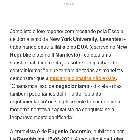
secolo
Jornalista e foto repórter com mestrado pela Escola
de Jornalismo da
New York University
,
Levantesi
-
trabalhando entre a
Itália
e os
EUA
(escreve no
New
Republic e
até no
Il Manifesto
) - coletou uma
substancial documentação sobre campanhas de
contrainformação que tentam de todas as maneiras
demonstrar que a
mudança climática não existe
.
“Chamamos isso de
negacionismo
- diz ela - mas
também poderíamos defini-lo de 'fobia da
regulamentação' ou simplesmente temor de que a
moderna narrativa capitalista da conquista seja
irreparavelmente danificada”.
A entrevista é de
Eugenio Occorsio
, publicada por
La
Repubblica
, 15-06-2021. A tradução é de
Luisa