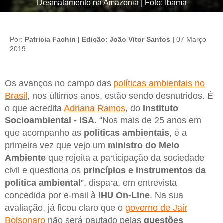
Desmatamento na Amazônia | Foto: Ibama
Por:
Patricia Fachin | Edição: João Vitor Santos |
07 Março
2019
Os avanços no campo das
políticas ambientais no
Brasil
, nos últimos anos, estão sendo desnutridos. É
o que acredita
Adriana Ramos
, do
Instituto
Socioambiental - ISA
. “Nos mais de 25 anos em
que acompanho as
políticas ambientais
, é a
primeira vez que vejo um
ministro do Meio
Ambiente
que rejeita a participação da sociedade
civil e questiona os
princípios
e
instrumentos da
política ambiental
”, dispara, em entrevista
concedida por e-mail à
IHU On-Line
. Na sua
avaliação, já ficou claro que o
governo de Jair
Bolsonaro
não será pautado pelas
questões