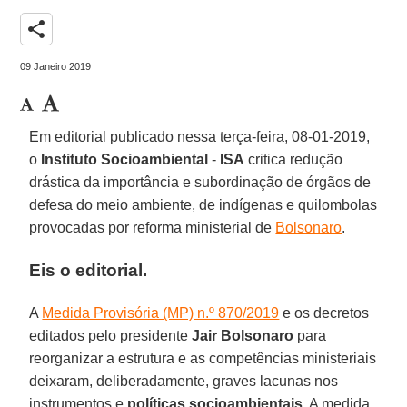
share
09 Janeiro 2019
Em editorial publicado nessa terça-feira, 08-01-2019,
o
Instituto Socioambiental
-
ISA
critica redução
drástica da importância e subordinação de órgãos de
defesa do meio ambiente, de indígenas e quilombolas
provocadas por reforma ministerial de
Bolsonaro
.
Eis o editorial.
A
Medida Provisória (MP) n.º 870/2019
e os decretos
editados pelo presidente
Jair Bolsonaro
para
reorganizar a estrutura e as competências ministeriais
deixaram, deliberadamente, graves lacunas nos
instrumentos e
políticas socioambientais
. A medida