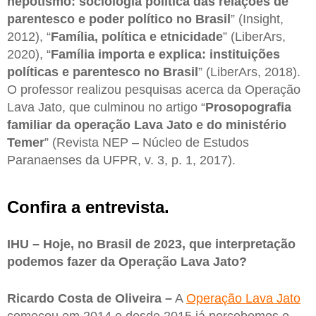
nepotismo: sociologia política das relações de
parentesco e poder político no Brasil
” (Insight,
2012), “
Família, política e etnicidade
” (LiberArs,
2020), “
Família importa e explica: instituições
políticas e parentesco no Brasil
” (LiberArs, 2018).
O professor realizou pesquisas acerca da Operação
Lava Jato, que culminou no artigo “
Prosopografia
familiar da operação Lava Jato e do ministério
Temer
” (Revista NEP – Núcleo de Estudos
Paranaenses da UFPR, v. 3, p. 1, 2017).
Confira a entrevista.
IHU – Hoje, no Brasil de 2023, que interpretação
podemos fazer da Operação Lava Jato?
Ricardo Costa de Oliveira –
A
Operação Lava Jato
começou em 2014 e desde 2015 já percebemos o