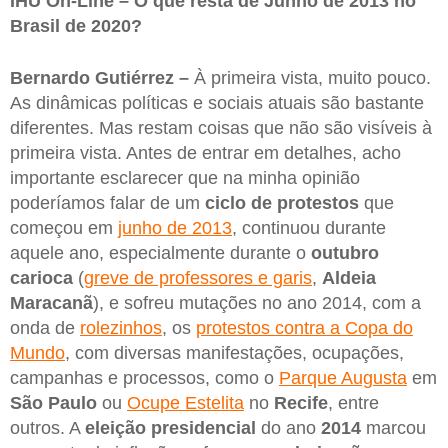
IHU On-Line – O que resta de Junho de 2013 no
Brasil de 2020?
Bernardo Gutiérrez –
À primeira vista, muito pouco.
As dinâmicas políticas e sociais atuais são bastante
diferentes. Mas restam coisas que não são visíveis à
primeira vista. Antes de entrar em detalhes, acho
importante esclarecer que na minha opinião
poderíamos falar de um
ciclo de protestos
que
começou em
junho de 2013
, continuou durante
aquele ano, especialmente durante o
outubro
carioca
(
greve de professores e garis
,
Aldeia
Maracanã
), e sofreu mutações no ano 2014, com a
onda de
rolezinhos
, os
protestos contra a Copa do
Mundo
, com diversas manifestações, ocupações,
campanhas e processos, como o
Parque Augusta
em
São Paulo
ou
Ocupe Estelita
no
Recife
, entre
outros. A
eleição presidencial
do ano
2014
marcou