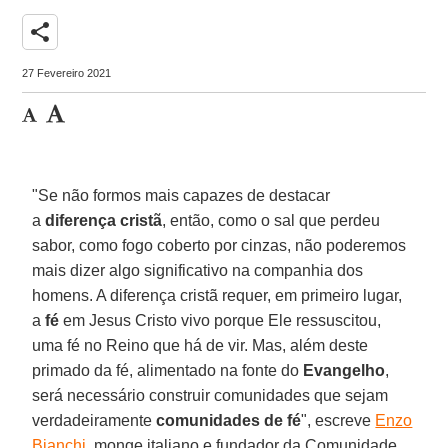
share
27 Fevereiro 2021
"Se não formos mais capazes de destacar
a
diferença cristã
, então, como o sal que perdeu
sabor, como fogo coberto por cinzas, não poderemos
mais dizer algo significativo na companhia dos
homens. A diferença cristã requer, em primeiro lugar,
a
fé
em Jesus Cristo vivo porque Ele ressuscitou,
uma fé no Reino que há de vir. Mas, além deste
primado da fé, alimentado na fonte do
Evangelho
,
será necessário construir comunidades que sejam
verdadeiramente
comunidades de fé
", escreve
Enzo
Bianchi
, monge italiano e fundador da Comunidade