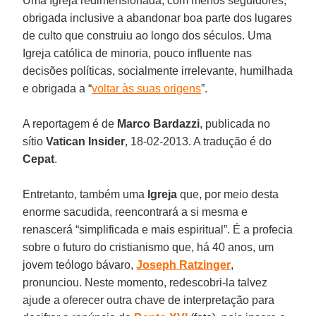
Uma Igreja redimensionada, com menos seguidores,
obrigada inclusive a abandonar boa parte dos lugares
de culto que construiu ao longo dos séculos. Uma
Igreja católica de minoria, pouco influente nas
decisões políticas, socialmente irrelevante, humilhada
e obrigada a “
voltar às suas origens
”.
A reportagem é de
Marco Bardazzi
, publicada no
sítio
Vatican Insider
, 18-02-2013. A tradução é do
Cepat
.
Entretanto, também uma
Igreja
que, por meio desta
enorme sacudida, reencontrará a si mesma e
renascerá “simplificada e mais espiritual”. É a profecia
sobre o futuro do cristianismo que, há 40 anos, um
jovem teólogo bávaro,
Joseph Ratzinger
,
pronunciou. Neste momento, redescobri-la talvez
ajude a oferecer outra chave de interpretação para