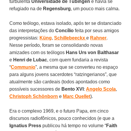
turbulenta
Universidade de Tübingen
e havia se
refugiado na de
Regensburg
, um pouco mais calma.
Como teólogo, estava isolado, após ter se distanciado
das interpretações do
Concílio
feita por seus amigos
progressistas:
Küng
,
Schillebeeckx
e
Rahner
.
Nesse período, foram se consolidando novas
amizades com os teólogos
Hans Urs von Balthasar
e
Henri de Lubac
, com quem fundaria a revista
“
Communio
”, a mesma que se converteu no espaço
para alguns jovens sacerdotes “ratzingerianos”, que
atualmente são cardeais (todos apontados como
possíveis sucessores de
Bento XVI
:
Angelo Scola
,
Christoph Schönborn
e
Marc Ouellet
).
Era o complexo 1969, e o futuro Papa, em cinco
discursos radiofônicos, pouco conhecidos (e que a
Ignatius Press
publicou há tempo no volume “
Faith