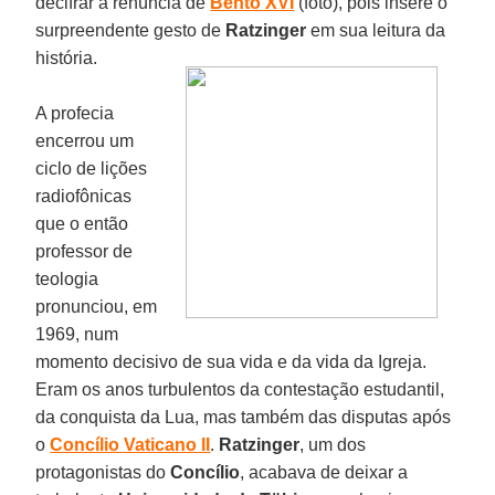
decifrar a renúncia de
Bento XVI
(foto), pois insere o
surpreendente gesto de
Ratzinger
em sua leitura da
história.
A profecia
encerrou um
ciclo de lições
radiofônicas
que o então
professor de
teologia
pronunciou, em
1969, num
momento decisivo de sua vida e da vida da Igreja.
Eram os anos turbulentos da contestação estudantil,
da conquista da Lua, mas também das disputas após
o
Concílio Vaticano II
.
Ratzinger
, um dos
protagonistas do
Concílio
, acabava de deixar a