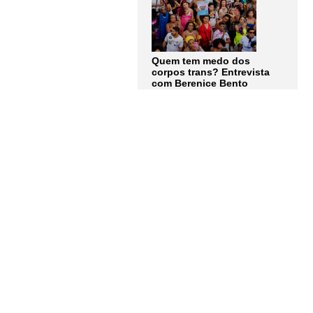
Quem tem medo dos
corpos trans? Entrevista
com Berenice Bento
LER MAIS
Assine a
Newsletter
Receba as notícias e
atualizações do
Instituto
Humanitas Unisinos – IHU
em primeira mão. Junte-se a
nós!