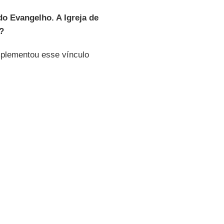
do Evangelho. A Igreja de
?
mplementou esse vínculo
alvez, porém, esse aspecto
França
, no norte da
Itália
,
 primeira metade do século
xemplo, com Pio XI e
al cuja metodologia foi,
lo teólogo belga, depois
 cristão que levou à redação
eu a questão social do
política, paz...
rupo pela "Igreja pobre e
rcaro
e de
Dom Hélder