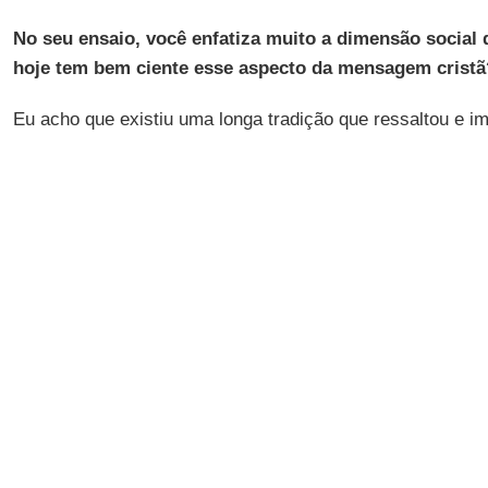
No seu ensaio, você enfatiza muito a dimensão social 
hoje tem bem ciente esse aspecto da mensagem cristã
Eu acho que existiu uma longa tradição que ressaltou e i
intrínseco entre anúncio evangélico e dimensão social. T
se tornou mais atenuado em outra época. Explico-me. Na
na
Alemanha
e na
Áustria
, entre o fim do século XIX e a
XX, vimos surgir um verdadeiro catolicismo social, por e
mediante a difusão da
Ação Católica
. Um catolicismo soci
depois, condensada no lema
"ver, julgar, agir"
, cunhado pe
cardeal,
Joseph-Léon Cardijn
. Foi essa visão do anúncio
da constituição pastoral
Gaudium et spes
, que desenvolv
Evangelho em relação a vários âmbitos: família, economia, 
Além disso, durante o
Concílio Vaticano II
surgiu aquele g
dos pobres" em torno das figuras do cardeal
Giacomo Le