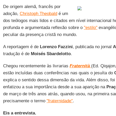
De origem alemã, francês por
adoção,
Christoph Theobald
é um
dos teólogos mais lidos e citados em nível internacional h
profunda e argumentada reflexão sobre o
"estilo"
evangélic
peculiar da presença cristã no mundo.
A reportagem é de
Lorenzo Fazzini
, publicada no jornal
A
tradução é de
Moisés Sbardelotto
.
Chegou recentemente às livrarias
Fraternità
(Ed. Qiqajon
estão incluídas duas conferências nas quais o jesuíta do
explica o sentido dessa dimensão da vida. Além disso, foi
enfatizou a sua importância desde a sua aparição na
Praç
de março de três anos atrás, quando usou, na primeira sa
precisamente o termo
"fraternidade"
.
Eis a entrevista.