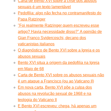
Carta de Bento XVI sobre a crise dos abusos
sexuais é um texto lamentável
Pedofilia: algo não fecha no contramanifesto do
Papa Ratzinger
''Foi realmente Ratzinger quem escreveu esse
artigo? Havia necessidade disso?'' A opinião de
Gian Franco Svidercoschi, decano dos
vaticanistas italianos
O diagnóstico de Bento XVI sobre a Igreja e os
abusos sexuais
Bento XVI situa a origem da pedofilia na Igreja
em Maio de 68
Carta de Bento XVI sobre os abusos sexuais não
é um ataque a Francisco (ou ao Vaticano II)
Em nova carta, Bento XVI põe a culpa dos
abusos na revolução sexual de 1968 e na
teologia do Vaticano II
E Bento XVI escreveu: chega, há apenas um