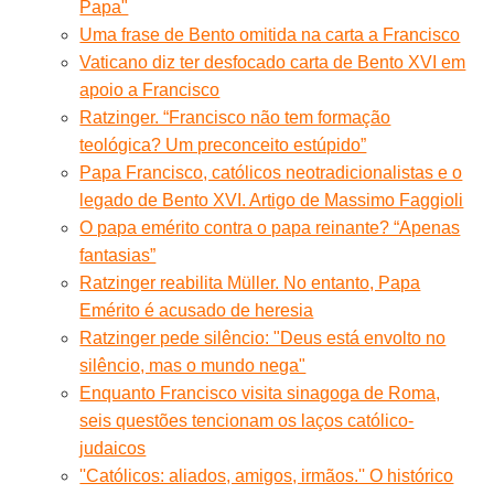
Papa"
Uma frase de Bento omitida na carta a Francisco
Vaticano diz ter desfocado carta de Bento XVI em
apoio a Francisco
Ratzinger. “Francisco não tem formação
teológica? Um preconceito estúpido”
Papa Francisco, católicos neotradicionalistas e o
legado de Bento XVI. Artigo de Massimo Faggioli
O papa emérito contra o papa reinante? “Apenas
fantasias”
Ratzinger reabilita Müller. No entanto, Papa
Emérito é acusado de heresia
Ratzinger pede silêncio: "Deus está envolto no
silêncio, mas o mundo nega"
Enquanto Francisco visita sinagoga de Roma,
seis questões tencionam os laços católico-
judaicos
''Católicos: aliados, amigos, irmãos.'' O histórico