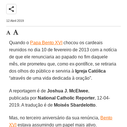
share
12 Abril 2019
Quando o
Papa Bento XVI
chocou os cardeais
reunidos no dia 10 de fevereiro de 2013 com a notícia
de que ele renunciaria ao papado no fim daquele
mês, ele prometeu que, como ex-pontífice, se retiraria
dos olhos do público e serviria à
Igreja Católica
“através de uma vida dedicada à oração”.
A reportagem é de
Joshua J. McElwee
,
publicada por
National Catholic Reporter
, 12-04-
2019. A tradução é de
Moisés Sbardelotto
.
Mas, no terceiro aniversário da sua renúncia,
Bento
XVI
estava assumindo um papel mais ativo.