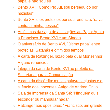
papa, e não sou eu
Bento XVI: ''Como Pio XII, sou perseguido por
nazistas''
Bento XVI e os protestos por sua renúncia: “raiva
contra a minha pessoa”
As últimas da saga de acusações ao Papa: Apoio
a Francisco, Bento XVI e um Sínodo
O aniversário de Bento XVI, "último papa" entre
profecias, Satanás e o fim dos tempos
A carta de Ratzinger, razão pela qual Monsenhor
Viganò renunciou
Íntegra da carta de Bento XVI ao prefeito da
Secretaria para a Comunicação
A carta da discórdia: muitas palavras injustas e o
silêncio dos inocentes. Artigo de Andrea Grillo
Sala de Imprensa da Santa Sé: “Ninguém quis
esconder ou manipular nada”
Ratzinger aos opositores: "Francisco, um grande