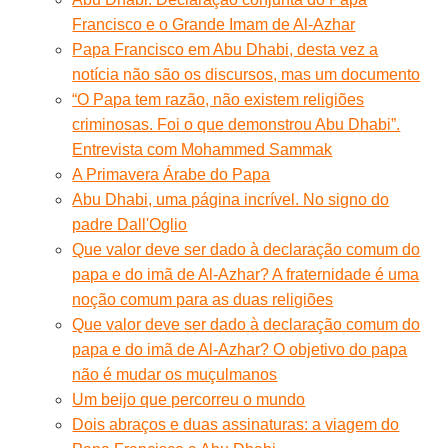
Francisco e o Grande Imam de Al-Azhar
Papa Francisco em Abu Dhabi, desta vez a
notícia não são os discursos, mas um documento
“O Papa tem razão, não existem religiões
criminosas. Foi o que demonstrou Abu Dhabi”.
Entrevista com Mohammed Sammak
A Primavera Árabe do Papa
Abu Dhabi, uma página incrível. No signo do
padre Dall'Oglio
Que valor deve ser dado à declaração comum do
papa e do imã de Al-Azhar? A fraternidade é uma
noção comum para as duas religiões
Que valor deve ser dado à declaração comum do
papa e do imã de Al-Azhar? O objetivo do papa
não é mudar os muçulmanos
Um beijo que percorreu o mundo
Dois abraços e duas assinaturas: a viagem do