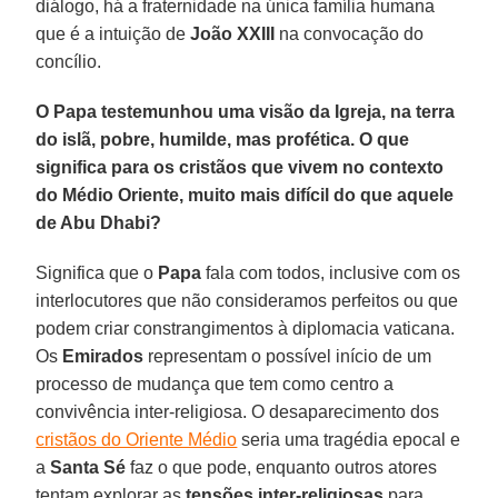
diálogo, há a fraternidade na única família humana
que é a intuição de
João XXIII
na convocação do
concílio.
O Papa testemunhou uma visão da Igreja, na terra
do islã, pobre, humilde, mas profética. O que
significa para os cristãos que vivem no contexto
do Médio Oriente, muito mais difícil do que aquele
de Abu Dhabi?
Significa que o
Papa
fala com todos, inclusive com os
interlocutores que não consideramos perfeitos ou que
podem criar constrangimentos à diplomacia vaticana.
Os
Emirados
representam o possível início de um
processo de mudança que tem como centro a
convivência inter-religiosa. O desaparecimento dos
cristãos do Oriente Médio
seria uma tragédia epocal e
a
Santa Sé
faz o que pode, enquanto outros atores
tentam explorar as
tensões inter-religiosas
para