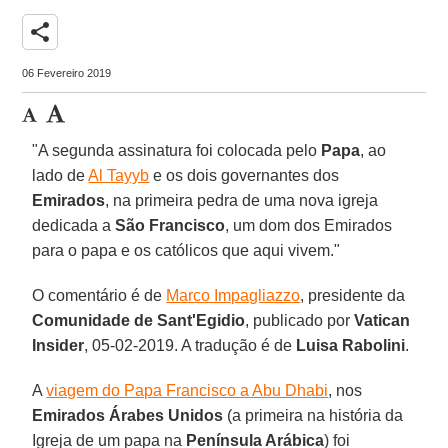
share
06 Fevereiro 2019
"A segunda assinatura foi colocada pelo
Papa
, ao
lado de
Al Tayyb
e os dois governantes dos
Emirados
, na primeira pedra de uma nova igreja
dedicada a
São Francisco
, um dom dos Emirados
para o papa e os católicos que aqui vivem."
O comentário é de
Marco Impagliazzo
, presidente da
Comunidade de Sant'Egidio
, publicado por
Vatican
Insider
, 05-02-2019. A tradução é de
Luisa Rabolini
.
A
viagem do Papa Francisco a Abu Dhabi
, nos
Emirados Árabes Unidos
(a primeira na história da
Igreja de um papa na
Península Arábica
) foi