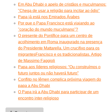
Em Abu Dhabi o apelo de cristãos e muçulmanos:
"Chega de usar a religião para incitar ao ódio"
Papa já está nos Emirados Árabes
Por que o Papa Francisco está viajando ao
''coração do mundo muçulmano''?
O presente do Pontífice para um centro de
acolhimento em Roma inaugurado na presença
do Presidente Mattarella. Um crucifixo para os
migrantes
Francisco e os tradicionalistas. Artigo
de Massimo Faggioli
Papa aos líderes religiosos: “Ou construímos o
futuro juntos ou não haverá futuro”
Conflito no Iêmen complica próxima viagem do
papa a Abu Dhabi
O Papa irá a Abu Dhabi para participar de um
encontro inter-religioso
⚠️