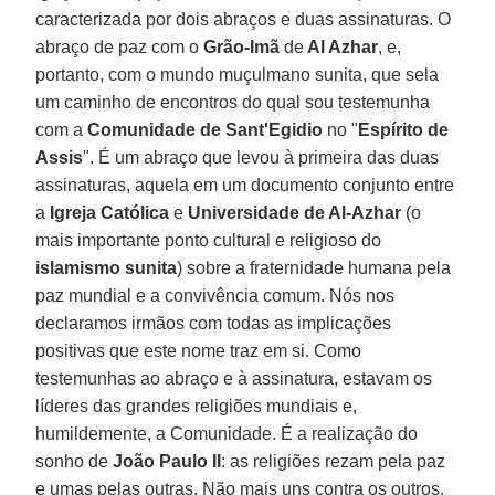
caracterizada por dois abraços e duas assinaturas. O
abraço de paz com o
Grão-Imã
de
Al Azhar
, e,
portanto, com o mundo muçulmano sunita, que sela
um caminho de encontros do qual sou testemunha
com a
Comunidade de Sant'Egidio
no "
Espírito de
Assis
". É um abraço que levou à primeira das duas
assinaturas, aquela em um documento conjunto entre
a
Igreja Católica
e
Universidade de Al-Azhar
(o
mais importante ponto cultural e religioso do
islamismo sunita
) sobre a fraternidade humana pela
paz mundial e a convivência comum. Nós nos
declaramos irmãos com todas as implicações
positivas que este nome traz em si. Como
testemunhas ao abraço e à assinatura, estavam os
líderes das grandes religiões mundiais e,
humildemente, a Comunidade. É a realização do
sonho de
João Paulo II
: as religiões rezam pela paz
e umas pelas outras. Não mais uns contra os outros.