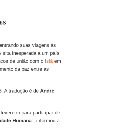
entrando suas viagens às
 visita inesperada a um país
 laços de união com o
Islã
em
cimento da paz entre as
8. A tradução é de
André
fevereiro para participar de
idade Humana
”, informou a