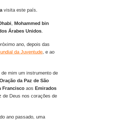
ca
visita este país.
Dhabi
,
Mohammed bin
dos Árabes Unidos
.
próximo ano, depois das
undial da Juventude
, e ao
i de mim um instrumento de
Oração da Paz de São
 Francisco
aos
Emirados
z de Deus nos corações de
l do ano passado, uma